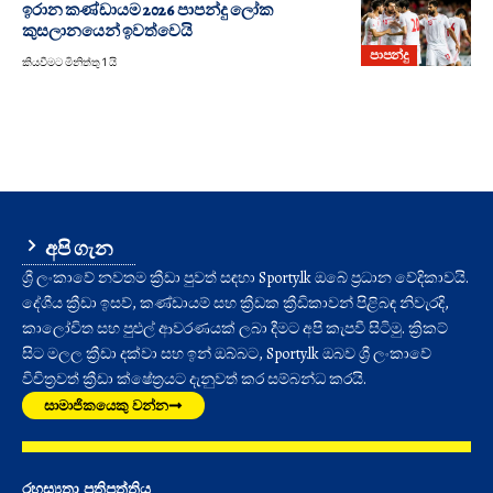
ඉරාන කණ්ඩායම 2026 පාපන්දු ලෝක
කුසලානයෙන් ඉවත්වෙයි
පාපන්දු
කියවීමට මිනිත්තු 1 යි
අපි ගැන
ශ්‍රී ලංකාවේ නවතම ක්‍රීඩා පුවත් සඳහා Sporty.lk ඔබේ ප්‍රධාන වේදිකාවයි.
දේශීය ක්‍රීඩා ඉසව්, කණ්ඩායම් සහ ක්‍රීඩක ක්‍රීඩිකාවන් පිළිබඳ නිවැරදි,
කාලෝචිත සහ පුළුල් ආවරණයක් ලබා දීමට අපි කැපවී සිටිමු. ක්‍රිකට්
සිට මලල ක්‍රීඩා දක්වා සහ ඉන් ඔබ්බට, Sporty.lk ඔබව ශ්‍රී ලංකාවේ
විචිත්‍රවත් ක්‍රීඩා ක්ෂේත්‍රයට දැනුවත් කර සම්බන්ධ කරයි.
සාමාජිකයෙකු වන්න
රහස්‍යතා ප්‍රතිපත්තිය