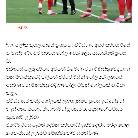
©FIFA
ෆිෆා ලෝක කුසලානයේ ප්‍රංශය හා ස්වීඩනය අතර තරගය ඊයේ
පැවැත්වුණා. එම තරගය ගෝල 3-0ක් ලෙස ජයගත්තේ ප්‍රංශය
යි.
තරගයේ පලමු අර්ධය අවසන් වීමේදී 45වන මිනිත්තුවේදී හා 74
වන මිනිත්තුවේදී කිලියන් බප්පේ විසින් ගෝල 2ක් ලබාගත්
අතර 53 වන මිනිත්තුවේදී බාකෝලා විසින් ගෝලයක් වාර්තා
කළා.
ස්වීඩනයට කිසිදු ගෝලයක් ලබාගැනීමට ප්‍රංශය ඉඩ දුන්නේ
නැති අතර තරගය ජයගනිමින් ප්‍රංශයට 16 දෙනාගේ වටයට
සුදුසුකම් ලැබුවා.
එසේම ඊයේ පැවති දෙවන තරගයේදී ඉක්වදෝරය පරදා ගෝල
2-0ක ජයක් ලැබීමට මෙක්සිකෝව සමත් වුණා.