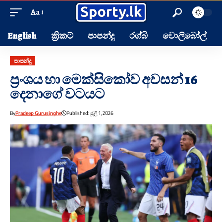
Aa
English
ක්‍රිකට්
පාපන්දු
රග්බි
වොලිබෝල්
පාපන්දු
ප්‍රංශය හා මෙක්සිකෝව අවසන් 16
දෙනාගේ වටයට
By
Pradeep Gurusinghe
Published: ජූලි 1, 2026