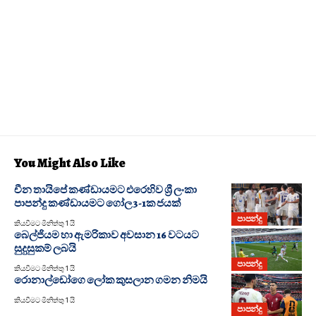
You Might Also Like
චීන තායිපේ කණ්ඩායමට එරෙහිව ශ්‍රී ලංකා
පාපන්දු කණ්ඩායමට ගෝල 3-1ක ජයක්
පාපන්දු
කියවීමට මිනිත්තු 1 යි
බෙල්ජියම හා ඇමරිකාව අවසාන 16 වටයට
සුදුසුකම් ලබයි
පාපන්දු
කියවීමට මිනිත්තු 1 යි
රොනාල්ඩෝගෙ ලෝක කුසලාන ගමන නිමයි
කියවීමට මිනිත්තු 1 යි
පාපන්දු