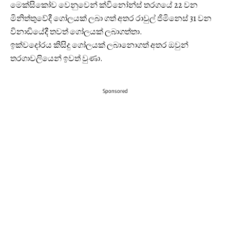
මෙක්සිකෝව වෙනුවෙන් ක්විනෝන්ස් තරගයේ 22 වන
මිනිත්තුවේදී ගෝලයක් ලබා ගත් අතර රාවුල් ජිමිනෙස් 31 වන
විනාඩියේදී තවත් ගෝලයක් ලබාගත්තා.
ඉක්වදෝරය කිසිදු ගෝලයක් ලබානොගත් අතර ඔවුන්
තරගාවලියෙන් ඉවත් වුණා.
Sponsored