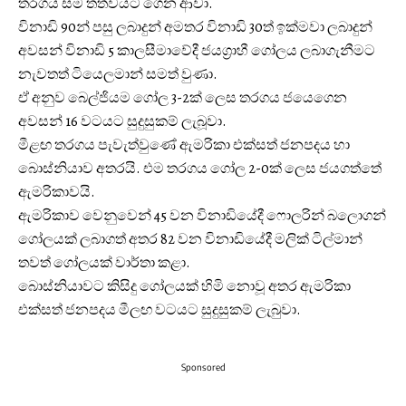
තරගය සම තත්වයට ගෙන ආවා.
විනාඩි 90න් පසු ලබාදුන් අමතර විනාඩි 30ත් ඉක්මවා ලබාදුන්
අවසන් විනාඩි 5 කාලසීමාවේදී ජයග්‍රාහී ගෝලය ලබාගැනීමට
නැවතත් ටියෙලමාන් සමත් වුණා.
ඒ අනුව බෙල්ජියම ගෝල 3-2ක් ලෙස තරගය ජයෙගෙන
අවසන් 16 වටයට සුදුසුකම් ලැබූවා.
මීළඟ තරගය පැවැත්වුණේ ඇමරිකා එක්සත් ජනපදය හා
බොස්නියාව අතරයි. එම තරගය ගෝල 2-0ක් ලෙස ජයගත්තේ
ඇමරිකාවයි.
ඇමරිකාව වෙනුවෙන් 45 වන විනාඩියේදී ෆොලරින් බලොගන්
ගෝලයක් ලබාගත් අතර 82 වන විනාඩියේදී මලික් ටිල්මාන්
තවත් ගෝලයක් වාර්තා කළා.
බොස්නියාවට කිසිදු ගෝලයක් හිමි නොවූ අතර ඇමරිකා
එක්සත් ජනපදය මීලඟ වටයට සුදුසුකම් ලැබුවා.
Sponsored