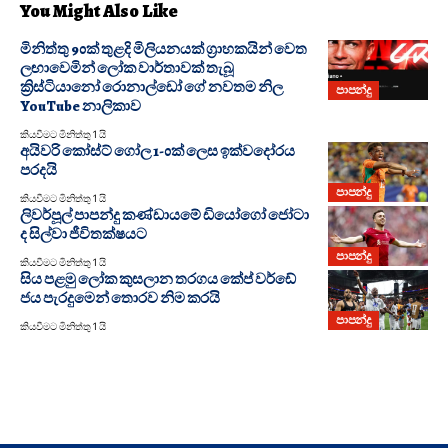
You Might Also Like
මිනිත්තු 90ක් තුළදි මිලියනයක් ග්‍රාහකයින් වෙත
ලඟාවෙමින් ලෝක වාර්තාවක් තැබූ
ක්‍රිස්ටියානෝ රොනාල්ඩෝ ගේ නවතම නිල
පාපන්දු
YouTube නාලිකාව
කියවීමට මිනිත්තු 1 යි
අයිවරි කෝස්ට් ගෝල 1-0ක් ලෙස ඉක්වදෝරය
පරදයි
පාපන්දු
කියවීමට මිනිත්තු 1 යි
ලිවර්පූල් පාපන්දු කණ්ඩායමේ ඩියෝගෝ ජෝටා
ද සිල්වා ජීවිතක්ෂයට
පාපන්දු
කියවීමට මිනිත්තු 1 යි
සිය පළමු ලෝක කුසලාන තරගය කේප් වර්ඩේ
ජය පැරදුමෙන් තොරව නිම කරයි
පාපන්දු
කියවීමට මිනිත්තු 1 යි