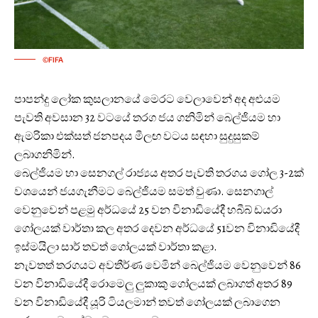
©FIFA
පාපන්දු ලෝක කුසලානයේ මෙරට වෙලාවෙන් අද අළුයම
පැවති අවසාන 32 වටයේ තරග ජය ගනිමින් බෙල්ජියම හා
ඇමරිකා එක්සත් ජනපදය මීලඟ වටය සඳහා සුදුසුකම්
ලබාගනිමින්.
බෙල්ජියම හා සෙනගල් රාජ්‍යය අතර පැවති තරගය ගෝල 3-2ක්
වශයෙන් ජයගැනීමට බෙල්ජියම සමත් වුණා. සෙනගාල්
වෙනුවෙන් පළමු අර්ධයේ 25 වන විනාඩියේදී හබීබ් ඩයරා
ගෝලයක් වාර්තා කල අතර දෙවන අර්ධයේ 51වන විනාඩියේදී
ඉස්මයිලා සාර් තවත් ගෝලයක් වාර්තා කළා.
නැවතත් තරගයට අවතීර්ණ වෙමින් බෙල්ජියම වෙනුවෙන් 86
වන විනාඩියේදී රොමෙලු ලුකාකු ගෝලයක් ලබාගත් අතර 89
වන විනාඩියේදී යූරි ටියලමාන් තවත් ගෝලයක් ලබාගෙන