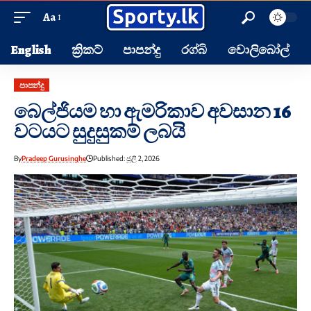
Aa
English
ක්‍රිකට්
පාපන්දු
රග්බි
වොලිබෝල්
පාපන්දු
බෙල්ජියම හා ඇමරිකාව අවසාන 16
වටයට සුදුසුකම් ලබයි
By
Pradeep Gurusinghe
Published: ජූලි 2, 2026