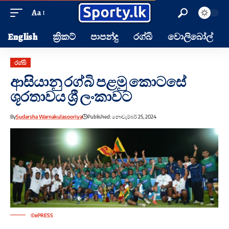
Aa
English
ක්‍රිකට්
පාපන්දු
රග්බි
වොලිබෝල්
රග්බි
ආසියානු රග්බි පළමු කොටසේ
ශූරතාවය ශ්‍රී ලංකාවට
By
Sudarsha Warnakulasooriya
Published: නොවැම්බර් 25, 2024
©ePRESS