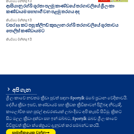
කියවීමට මිනිත්තු 1 යි
ආසියානු රග්බි ශූරතා පලමු කාණ්ඩයේ තරගාවලියේ ශ්‍රී ලංකා
කණ්ඩායම සහභාගී වන පළමු තරගය අද
කියවීමට මිනිත්තු 1 යි
වසර 33 කට පසු ක්ලිෆඩ් කුසලාන රග්බි තරගාවලියේ ශූරතාවය
පොලිස් කණ්ඩායමට
කියවීමට මිනිත්තු 1 යි
අපි ගැන
ශ්‍රී ලංකාවේ නවතම ක්‍රීඩා පුවත් සඳහා Sporty.lk ඔබේ ප්‍රධාන වේදිකාවයි.
දේශීය ක්‍රීඩා ඉසව්, කණ්ඩායම් සහ ක්‍රීඩක ක්‍රීඩිකාවන් පිළිබඳ නිවැරදි,
කාලෝචිත සහ පුළුල් ආවරණයක් ලබා දීමට අපි කැපවී සිටිමු. ක්‍රිකට්
සිට මලල ක්‍රීඩා දක්වා සහ ඉන් ඔබ්බට, Sporty.lk ඔබව ශ්‍රී ලංකාවේ
විචිත්‍රවත් ක්‍රීඩා ක්ෂේත්‍රයට දැනුවත් කර සම්බන්ධ කරයි.
සාමාජිකයෙකු වන්න