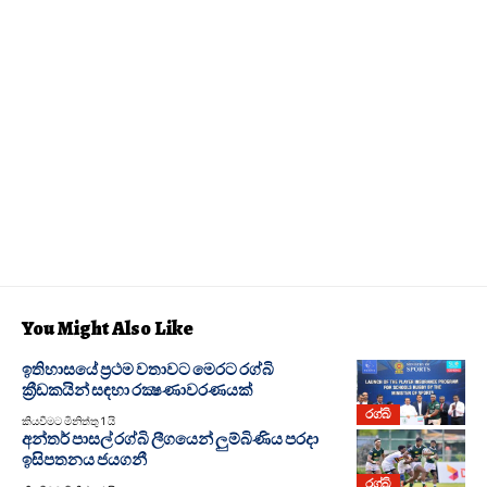
You Might Also Like
ඉතිහාසයේ ප්‍රථම වතාවට මෙරට රග්බි
ක්‍රීඩකයින් සඳහා රක්‍ෂණාවරණයක්
රග්බි
කියවීමට මිනිත්තු 1 යි
අන්තර් පාසල් රග්බි ලීගයෙන් ලුම්බිණිය පරදා
ඉසිපතනය ජයගනී
රග්බි