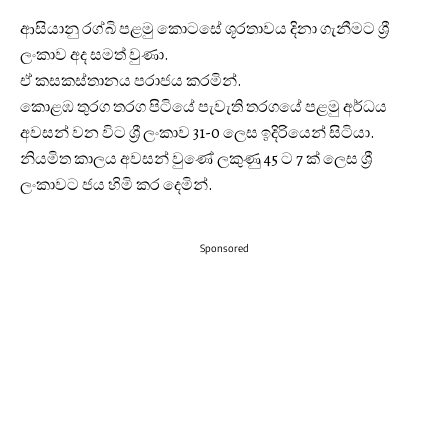
ආසියානු රග්බි පළමු කොටසේ ශූරතාවය දිනා ගැනීමට ශ්‍රී
ලංකාව අද සමත් වුණා.
ඒ කසකස්තානය පරාජය කරමින්.
කොළඹ තුරග තරග පිටියේ පැවැති තරගයේ පළමු අර්ධය
අවසන් වන විට ශ්‍රී ලංකාව 31-0 ලෙස ඉදිරියෙන් සිටියා.
නියමිත කාලය අවසන් වුණේ ලකුණු 45 ට 7 ක් ලෙස ශ්‍රී
ලංකාවට ජය හිමි කර දෙමින්.
Sponsored