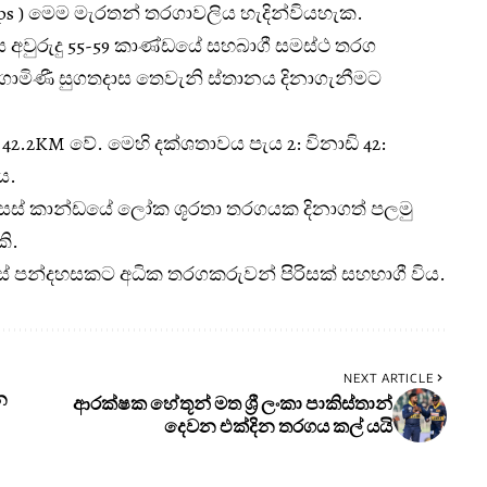
ps ) මෙම මැරතන් තරගාවලිය හැදින්වියහැක.
අවුරුදු 55-59 කාණ්ඩයේ සහබාගී සමස්ථ තරග
 ගාමිණී සුගතදාස තෙවැනි ස්තානය දිනාගැනීමට
 42.2KM වේ. මෙහි දක්ශතාවය පැය 2: විනාඩි 42:
ය.
ෙම වසස් කාන්ඩයේ ලෝක ශූරතා තරගයක දිනාගත් පලමු
ි.
 පන්දහසකට අධික තරගකරුවන් පිරිසක් සහභාගී විය.
NEXT ARTICLE
න
ආරක්ෂක හේතූන් මත ශ්‍රී ලංකා පාකිස්තාන්
දෙවන එක්දින තරගය කල්‍ යයි