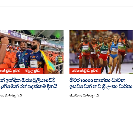
් ක්‍රීඩා පුවත්
මළල ක්‍රීඩා
වෙනත් ක්‍රීඩා පුවත්
න් ඉන්දික ඕස්ට්‍රේලියාවේදී
මීටර 10000 කාන්තා ධාවන
පැනීමෙන් රන්පදක්කම දිනයි
ඉසවවෙන් නව ශ්‍රී ලංකා වාර්ත
මට මිනිත්තු 0 යි
කියවීමට මිනිත්තු 1 යි