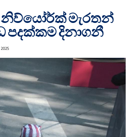
 නිව්යෝර්ක් මැරතන්
පදක්කම දිනාගනී
 2025