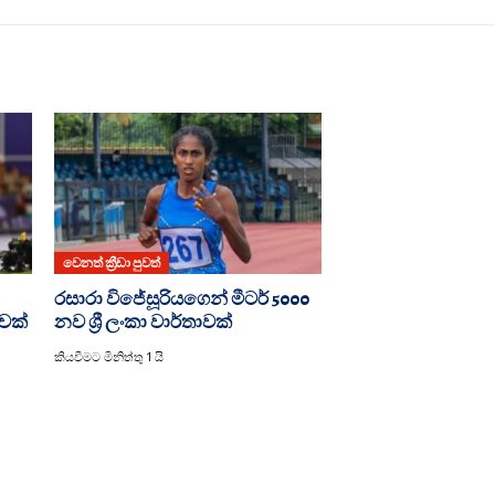
වෙනත් ක්‍රීඩා පුවත්
රසාරා විජේසූරියගෙන් මීටර් 5000
ාවක්
නව ශ්‍රී ලංකා වාර්තාවක්
කියවීමට මිනිත්තු 1 යි