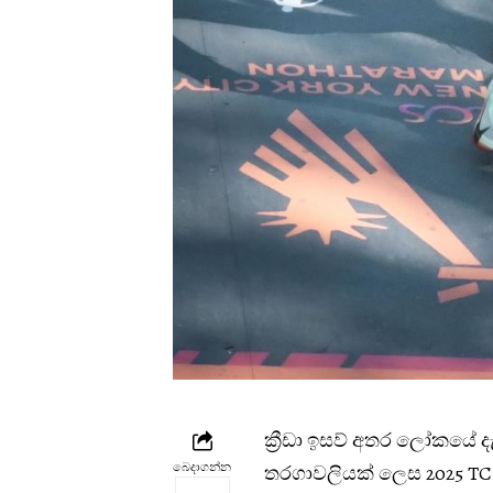
ක්‍රීඩා ඉසව් අතර ලෝකයේ
බෙදාගන්න
තරගාවලියක් ලෙස 2025 TCS