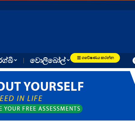
ගවේෂණය කරන්න
රග්බි
වොලිබෝල්