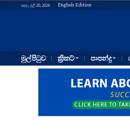
English Edition
සඳුදා, ජූලි 20, 2026
මුල් පිටුව
ක්‍රිකට්
පාපන්දු