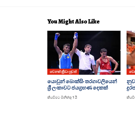
You Might Also Like
වෙනත් ක්‍රීඩා පුවත්
වෙනත
යොවුන් බොක්සිං තරගාවලියෙන්
නුව
ශ්‍රී ලංකාවට ජයග්‍රහණ දෙකක්
දුර
කියවීමට මිනිත්තු 1 යි
කියවී