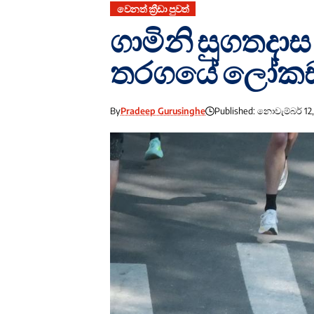
වෙනත් ක්‍රීඩා පුවත්
ගාමිනි සුගතදාස
තරගයේ ලෝකඩ 
By
Pradeep Gurusinghe
Published: නොවැම්බර් 12,