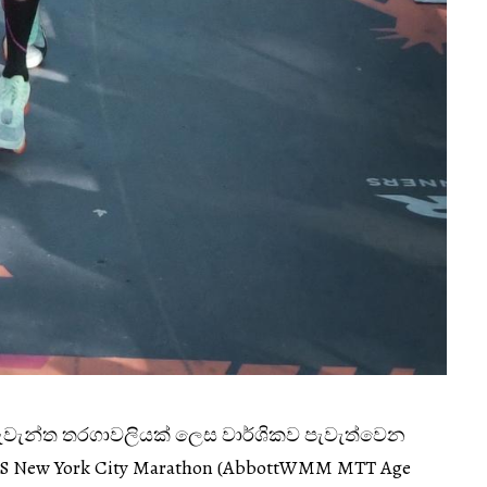
 දැවැන්ත තරගාවලියක් ලෙස වාර්ශිකව පැවැත්වෙන
 New York City Marathon (AbbottWMM MTT Age