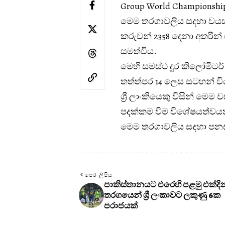
Group World Championshi
මෙම තරගාවලිය සදහා වයස 
කරුවන් 2358 දෙනා අතරින්
සමත්විය.
මෙහි සමස්ථ දුර කිලෝමීටර්
තත්ත්පර 14 ලෙස සටහන් වි
ශ්‍රී ලාංකියෙකු විසින් ම
පදක්කම වීම විශේෂයත්වයක
මෙම තරගාවලිය සදහා පනස්
පෙර ලිපිය
පාකිස්තානයට එරෙහි පළමු එක්දි
තරගයෙන් ශ්‍රී ලංකාවට ලකුණු 6ක
පරාජයක්