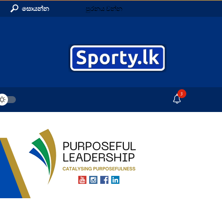
සොයන්න
පුරනය වන්න
3