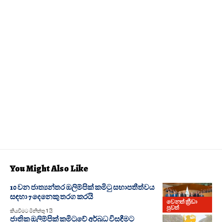
You Might Also Like
10 වන ජාත්‍යන්තර ඔලිම්පික් කමිටු සභාපතීත්වය
සඳහා 7 දෙනෙකු තරග කරයි
වෙනත් ක්‍රීඩා
පුවත්
කියවීමට මිනිත්තු 1 යි
ජාතික ඔලිම්පික් කමිටුවේ අර්බුධ විසඳීමට