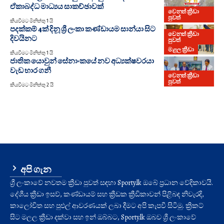
ඒකාබද්ධ මාධ්‍යය සාකච්ඡාවක්
වෙනත් ක්‍රීඩා
පුවත්
කියවීමට මිනිත්තු 1 යි
පදක්කම් 4ක් දිනූ ශ්‍රී ලංකා කණ්ඩායම සාන්යා සිට
වෙනත් ක්‍රීඩා
දිවයිනට
පුවත්
මළල ක්‍රීඩා
කියවීමට මිනිත්තු 1 යි
ජාතික යොවුන් සේනාංකයේ නව අධ්‍යක්ෂවරයා
වැඩ භාර ගනී
වෙනත් ක්‍රීඩා
පුවත්
කියවීමට මිනිත්තු 2 යි
අපි ගැන
ශ්‍රී ලංකාවේ නවතම ක්‍රීඩා පුවත් සඳහා Sporty.lk ඔබේ ප්‍රධාන වේදිකාවයි.
දේශීය ක්‍රීඩා ඉසව්, කණ්ඩායම් සහ ක්‍රීඩක ක්‍රීඩිකාවන් පිළිබඳ නිවැරදි,
කාලෝචිත සහ පුළුල් ආවරණයක් ලබා දීමට අපි කැපවී සිටිමු. ක්‍රිකට්
සිට මලල ක්‍රීඩා දක්වා සහ ඉන් ඔබ්බට, Sporty.lk ඔබව ශ්‍රී ලංකාවේ