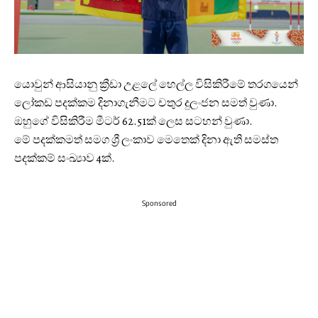
යොවුන් ආසියානු ක්‍රීඩා උළලේ හෙල්ල විසිකිරීමේ තරගයෙන්
ලෝකඩ පදක්කම දිනාගැනීමට චතුර දුලංජන සමත් වුණා.
ඔහුගේ විසිකිරීම මීටර් 62.51ක් ලෙස සටහන් වුණා.
මේ පදක්කමත් සමග ශ්‍රී ලංකාව මෙතෙක් දිනා ඇති සමස්ත
පදක්කම් සංඛ්‍යාව 4ක්.
Sponsored