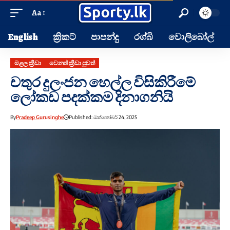
Aa
English
ක්‍රිකට්
පාපන්දු
රග්බි
වොලිබෝල්
මළල ක්‍රීඩා
වෙනත් ක්‍රීඩා පුවත්
චතුර දුලංජන හෙල්ල විසිකිරීමේ
ලෝකඩ පදක්කම දිනාගනියි
By
Pradeep Gurusinghe
Published: ඔක්තෝබර් 24, 2025