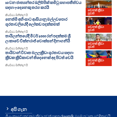
10 වන ජාත්‍යන්තර ඔලිම්පික් කමිටු සභාපතීත්වය
සඳහා 7 දෙනෙකු තරග කරයි
වෙනත් ක්‍රීඩා
පුවත්
කියවීමට මිනිත්තු 1 යි
නෙත්මි අහිංසාට ආසියානු මල්ලවපොර
ශූරතාවලියේදී ලෝකඩ පදක්කමක්
වෙනත් ක්‍රීඩා
පුවත්
කියවීමට මිනිත්තු 1 යි
තායිලන්තයේදී මීටර් 5000 රන් පදක්කම ශ්‍රී
ලංකාවේ වික්නරාජ් වොක්සන් දිනාගනියි
වෙනත් ක්‍රීඩා
පුවත්
කියවීමට මිනිත්තු 1 යි
තායිවාන් විවෘත මලලක්‍රීඩා ශූරතාවය සඳහා
ක්‍රීඩක ක්‍රීඩිකාවන් තිදෙනෙක් අද පිටත් වෙයි
වෙනත් ක්‍රීඩා
පුවත්
කියවීමට මිනිත්තු 1 යි
අපි ගැන
ශ්‍රී ලංකාවේ නවතම ක්‍රීඩා පුවත් සඳහා Sporty.lk ඔබේ ප්‍රධාන වේදිකාවයි.