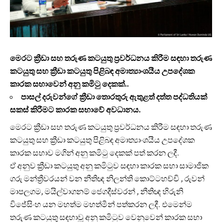
මෙරට ක්‍රීඩා සහ තරුණ කටයුතු ප්‍රවර්ධනය කිරීම සඳහා තරුණ
කටයුතු සහ ක්‍රීඩා කටයුතු පිළිබඳ අමාත්‍යාංශයීය උපදේශක
කාරක සභාවෙන් අනු කමිටු දෙකක්..
පාසල් දරුවන්ගේ ක්‍රීඩා තොරතුරු ඇතුළත් දත්ත පද්ධතියක්
සකස් කිරීමට කාරක සභාවේ අවධානය.
මෙරට ක්‍රීඩා සහ තරුණ කටයුතු ප්‍රවර්ධනය කිරීම සඳහා තරුණ
කටයුතු සහ ක්‍රීඩා කටයුතු පිළිබඳ අමාත්‍යාංශයීය උපදේශක
කාරක සභාව මගින් අනු කමිටු දෙකක් පත් කරන ලදී.
ඒ අනුව ක්‍රීඩා කටයුතු අනු කමිටුව සඳහා කාරක සභා සාමාජික
ගරු මන්ත්‍රීවරයන් වන නීතිඥ නිලන්ති කොට්ටහච්චි , රුවන්
මාපලගම, මයිල්වාගනම් ජෙගදීස්වරන් , නීතිඥ හිරුනි
විජේසිංහ යන මහත්ම මහත්මීන් පත්කරන ලදී. එමෙන්ම
තරුණ කටයුතු සඳහාවූ අනු කමිටුව වෙනුවෙන් කාරක සභා