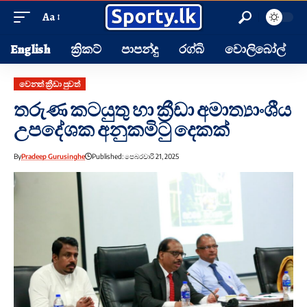
Aa
English
ක්‍රිකට්
පාපන්දු
රග්බි
වොලිබෝල්
වෙනත් ක්‍රීඩා පුවත්
තරුණ කටයුතු හා ක්‍රීඩා අමාත්‍යාංශීය
උපදේශක අනුකමිටු දෙකක්
By
Pradeep Gurusinghe
Published: පෙබරවාරි 21, 2025