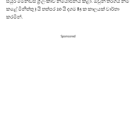
සයුරි මෙන්ඩිස් ශ්‍රී ලංකාව නියෝජනය කළා. ඔවුන් තරගය නිම
කළේ මිනිත්තු 3 යි තත්පර 20 යි දශම 85 ක කාලයක් වාර්තා
කරමින්.
Sponsored