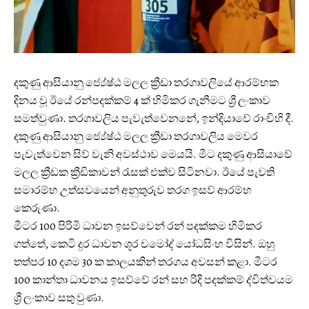
දකුණු ආසියානු ජ්‍යේෂ්ඨ මලල ක්‍රීඩා තරගාවලියේ ආරම්භක
දිනය වූ ඊයේ රන්පදක්කම් 4 ක් හිමිකර ගැනීමට ශ්‍රී ලංකාව
සමත්වුණා. තරගාවලිය පැවැත්වෙනනේ, ඉන්දියාවේ රාංචිහි දී.
දකුණු ආසියානු ජ්‍යේෂ්ඨ මලල ක්‍රීඩා තරගාවලිය මෙවර
පැවැත්වෙන සිව් වැනි අවස්ථාව මෙයයි. මීට දකුණු ආසියාවේ
මලල ක්‍රීඩක ක්‍රීඩිකාවන් රැසක් එක්ව සිටිනවා. ඊයේ පැවති
සමාරම්භ උත්සවයෙන් අනුතුරුව තරග ඉසව් ආරම්භ
කෙරුණා.
මීටර 100 පිරිමි ධාවන ඉසව්වෙන් රන් පදක්කම හිමිකර
ගත්තේ, කෙටි දුර ධාවන ශූර චමෝද් යෝධසිංහ විසින්. ඔහු
තත්පර 10 දශම 30 ක කාලයකින් තරගය අවසන් කළා. මීටර
100 කාන්තා ධාවනය ඉසව්වේ රන් සහ රිදි පදක්කම් ද්විත්වයම
ශ්‍රී ලංකාව සතු වුණා.