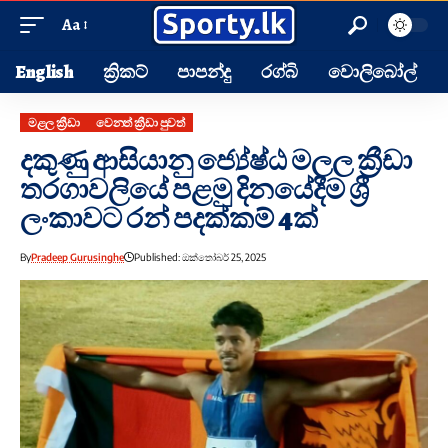
Aa
English
ක්‍රිකට්
පාපන්දු
රග්බි
වොලිබෝල්
මළල ක්‍රීඩා
වෙනත් ක්‍රීඩා පුවත්
දකුණු ආසියානු ජ්‍යේෂ්ඨ මලල ක්‍රීඩා
තරගාවලියේ පළමු දිනයේදීම ශ්‍රී
ලංකාවට රන් පදක්කම් 4ක්
By
Pradeep Gurusinghe
Published: ඔක්තෝබර් 25, 2025