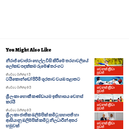
You Might Also Like
නීරාජ් චොප්රා හෙල්ල විසි කිරීමේ තරගාවලියේ
ලෝකඩ පදක්කම රුමේෂ් තරංගට
වෙනත් ක්‍රීඩා
පුවත්
කියවීමට මිනිත්තු 1 යි
ටයිකොන්ඩෝ පිරිමි ශූරතාව වයඹ පළාතට
වෙනත් ක්‍රීඩා
කියවීමට මිනිත්තු 0 යි
පුවත්
ශ්‍රී ලංකා හොකී කණ්ඩායම ඉතිහාසය වෙනස්
කරයි
වෙනත් ක්‍රීඩා
පුවත්
කියවීමට මිනිත්තු 0 යි
ශ්‍රී ලංකා ජාතික ඔලිම්පික් කමිටු සභාපති හා
ආසියානු ඔලිම්පික් කමිටු නිලධාරීන් අතර
වෙනත් ක්‍රීඩා
හමුවක්
පුවත්