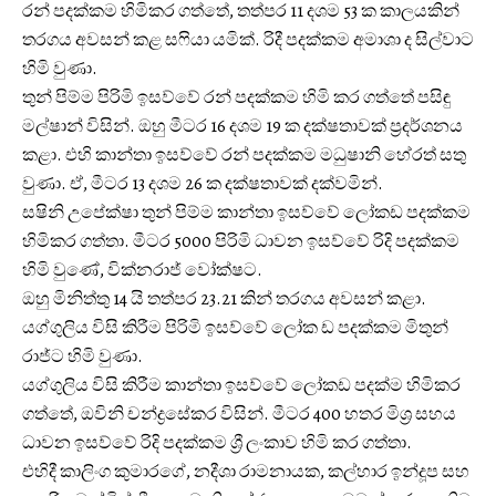
රන් පදක්කම හිමිකර ගත්තේ, තත්පර 11 දශම 53 ක කාලයකින්
තරගය අවසන් කළ සෆියා යමික්. රිදී පදක්කම අමාශා ද සිල්වාට
හිමි වුණා.
තුන් පිම්ම පිරිමි ඉසව්වේ රන් පදක්කම හිමි කර ගත්තේ පසිඳු
මල්ෂාන් විසින්. ඔහු මීටර 16 දශම 19 ක දක්ෂතාවක් ප්‍රදර්ශනය
කළා. එහි කාන්තා ඉසව්වේ රන් පදක්කම මධුෂානි හේරත් සතු
වුණා. ඒ, මීටර 13 දශම 26 ක දක්ෂතාවක් දක්වමින්.
සෂිනි උපේක්ෂා තුන් පිම්ම කාන්තා ඉසව්වේ ලෝකඩ පදක්කම
හිමිකර ගත්තා. මීටර 5000 පිරිමි ධාවන ඉසව්වේ රිදි පදක්කම
හිමි වුණේ, වික්නරාජ් වෝක්ෂට.
ඔහු මිනිත්තු 14 යි තත්පර 23.21 කින් තරගය අවසන් කළා.
යග්ගුලිය විසි කිරීම පිරිමි ඉසව්වේ ලෝක ඩ පදක්කම මිතුන්
රාජ්ට හිමි වුණා.
යග්ගුලිය විසි කිරීම කාන්තා ඉසව්වේ ලෝකඩ පදක්ම හිමිකර
ගත්තේ, ඔවිනි චන්ද්‍රසේකර විසින්. මීටර 400 හතර මිශ්‍ර සහය
ධාවන ඉසව්වේ රිදි පදක්කම ශ්‍රී ලංකාව හිමි කර ගත්තා.
එහිදී කාලිංග කුමාරගේ, නදීශා රාමනායක, කල්හාර ඉන්දූප සහ