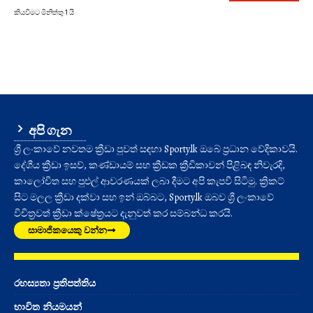
කියවීමට මිනිත්තු 1 යි
අපි ගැන
ශ්‍රී ලංකාවේ නවතම ක්‍රීඩා පුවත් සඳහා Sporty.lk ඔබේ ප්‍රධාන වේදිකාවයි.
දේශීය ක්‍රීඩා ඉසව්, කණ්ඩායම් සහ ක්‍රීඩක ක්‍රීඩිකාවන් පිළිබඳ නිවැරදි,
කාලෝචිත සහ පුළුල් ආවරණයක් ලබා දීමට අපි කැපවී සිටිමු. ක්‍රිකට්
සිට මලල ක්‍රීඩා දක්වා සහ ඉන් ඔබ්බට, Sporty.lk ඔබව ශ්‍රී ලංකාවේ
විචිත්‍රවත් ක්‍රීඩා ක්ෂේත්‍රයට දැනුවත් කර සම්බන්ධ කරයි.
සාමාජිකයෙකු වන්න
රහස්‍යතා ප්‍රතිපත්තිය
භාවිත නියමයන්