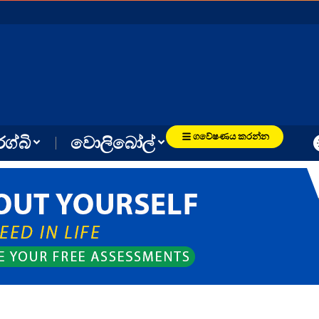
ගවේෂණය කරන්න
රග්බි
වොලිබෝල්