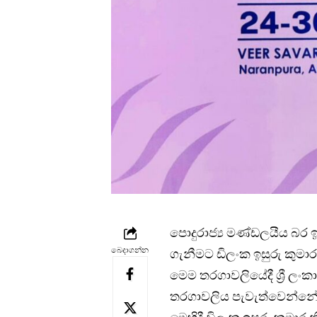
පොදුරාජ්‍ය මණ්ඩලයීය බර 
බෙදාගන්න
ගැනීමට ඩිලංක ඉසුරු කුමාර
මෙම තරගාවලියේදී ශ්‍රී ලං
තරගාවලිය පැවැත්වෙන්නේ ඉ