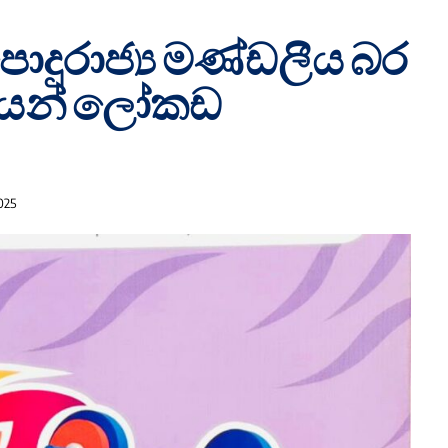
ොදුරාජ්‍ය මණ්ඩලීය බර
යෙන් ලෝකඩ
025