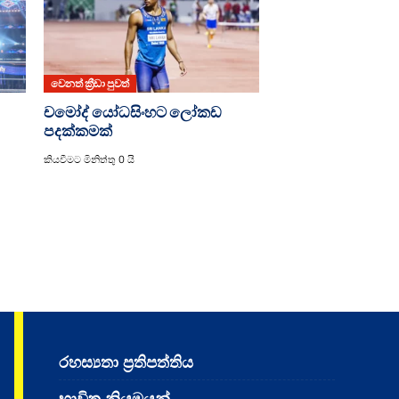
වෙනත් ක්‍රීඩා පුවත්
චමෝද් යෝධසිංහට ලෝකඩ
පදක්කමක්
කියවීමට මිනිත්තු 0 යි
රහස්‍යතා ප්‍රතිපත්තිය
භාවිත නියමයන්