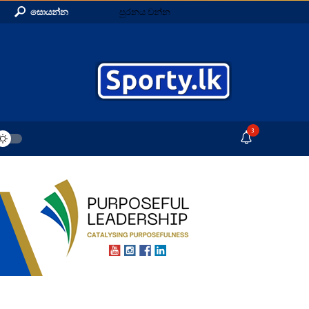
සොයන්න
පුරනය වන්න
3