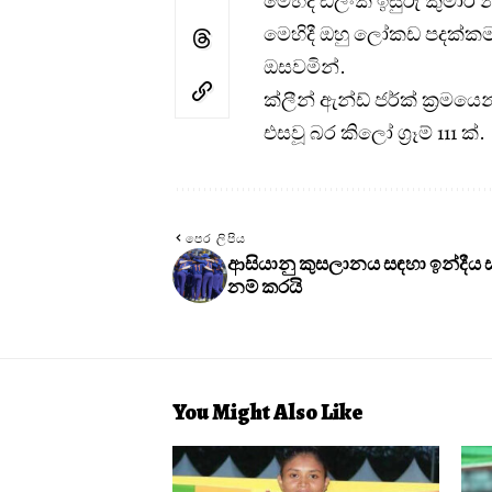
මෙහිදී ඩිලංක ඉසුරු කුමාර
මෙහිදී ඔහු ලෝකඩ පදක්කම ද
ඔසවමින්.
ක්ලීන් ඇන්ඩ් ජර්ක් ක්‍රමයෙන
එසවූ බර කිලෝ ග්‍රෑම් 111 ක්.
පෙර ලිපිය
ආසියානු කුසලානය සඳහා ඉන්දීය 
නම් කරයි
You Might Also Like