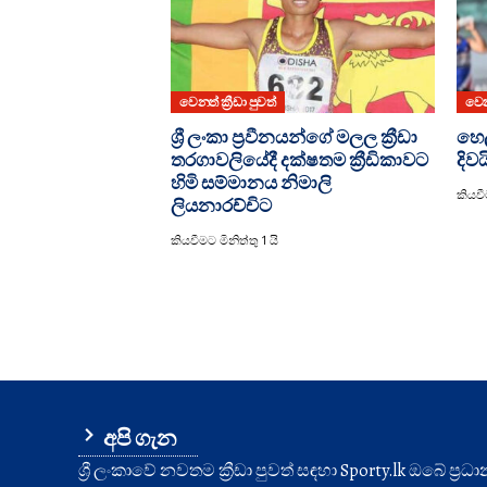
වෙනත් ක්‍රීඩා පුවත්
වෙනත
ශ්‍රී ලංකා ප්‍රවීනයන්ගේ මලල ක්‍රීඩා
හෙල
තරගාවලියේදී දක්ෂතම ක්‍රීඩිකාවට
දිව
හිමි සම්මානය නිමාලි
කියවීම
ලියනාරච්චිට
කියවීමට මිනිත්තු 1 යි
අපි ගැන
ශ්‍රී ලංකාවේ නවතම ක්‍රීඩා පුවත් සඳහා Sporty.lk ඔබේ ප්‍ර