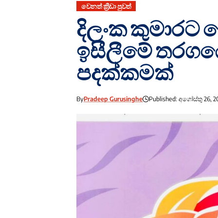
වෙනත් ක්‍රීඩා පුවත්
දිලංක කුමාරට ප
ඉසීලීමේ තරග
පදක්කමක්
By
Pradeep Gurusinghe
Published: අගෝස්තු 26, 2