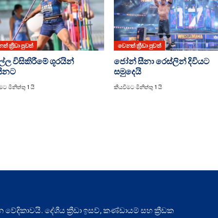
් ක්‍රීඩා පුවත්
වෙනත් ක්‍රීඩා පුවත්
්ල විසිකිරීමේ ශූරයින්
ජෝන් සීනා රෙස්ලින් දිවියට
යිනට
සමුදෙයි
ට මිනිත්තු 1 යි
කියවීමට මිනිත්තු 1 යි
ධාන වේදිකාවයි. දේශීය ක්‍රීඩා ඉසව්, කණ්ඩායම් සහ ක්‍රීඩක