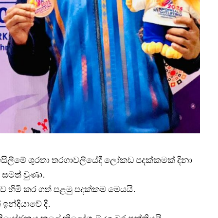
ඉසිලීමේ ශුරතා තරගාවලියේදී ලෝකඩ පදක්කමක් දිනා
 සමත් වුණා.
කාව හිමි කර ගත් පළමු පදක්කම මෙයයි.
න්දියාවේ දී.