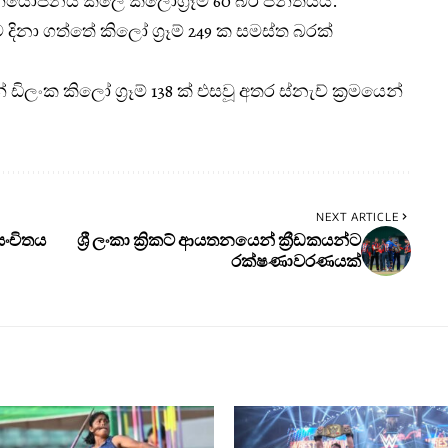
 නියෝජනය කලේ කිලෝග්‍රෑම් 60 බර පන්තියයි.
ිනා ගත්තේ කිලෝ ග්‍රෑම් 249 ක සමස්ත බරක්
් ඩිලංක කිලෝ ග්‍රෑම් 138 ක් එසවූ අතර ස්නැච් ක්‍රමයෙන්
NEXT ARTICLE
සංචිතය
ශ්‍රී ලංකා ක්‍රිකට් ආයතනයෙන් ක්‍රීඩකයන්ට
රක්ෂණාවරණයක්