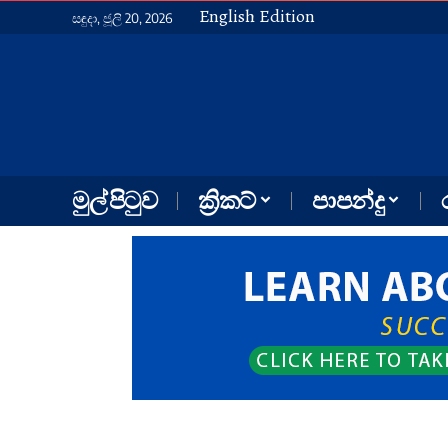
English Edition
සඳුදා, ජූලි 20, 2026
මුල් පිටුව
ක්‍රිකට්
පාපන්දු