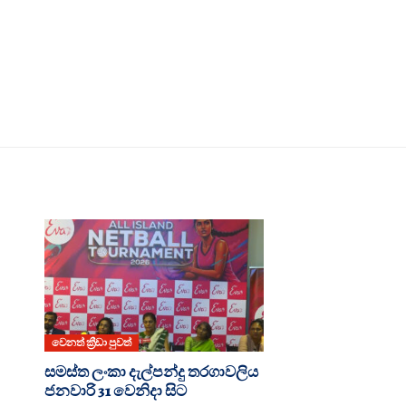
වෙනත් ක්‍රීඩා පුවත්
සමස්ත ලංකා දැල්පන්දු තරගාවලිය
ජනවාරි 31 වෙනිදා සිට