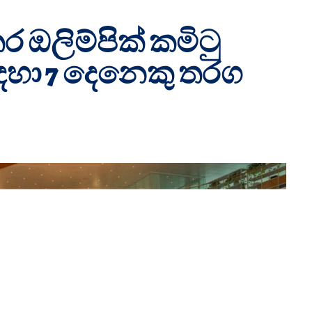
ර ඔලිම්පික් කමිටු
ඳහා 7 දෙනෙකු තරග