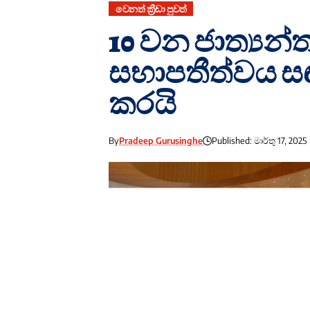
වෙනත් ක්‍රීඩා පුවත්
10 වන ජාත්‍යන්ත
සභාපතීත්වය ස
කරයි
By
Pradeep Gurusinghe
Published: මාර්තු 17, 2025