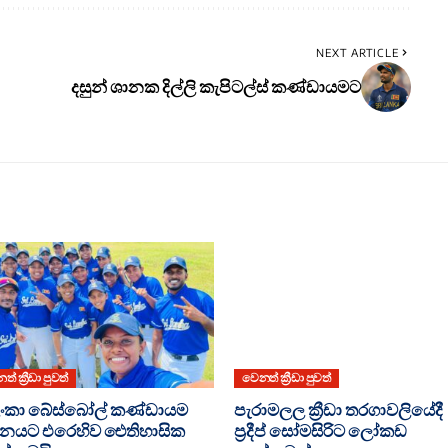
NEXT ARTICLE
දසුන් ශානක දිල්ලි කැපිටල්ස් කණ්ඩායමට
් ක්‍රීඩා පුවත්
වෙනත් ක්‍රීඩා පුවත්
රී ලංකා බේස්බෝල් කණ්ඩායම
පැරාමලල ක්‍රීඩා තරගාවලියේදී
ානයට එරෙහිව ඓතිහාසික
ප්‍රදීප් සෝමසිරිට ලෝකඩ