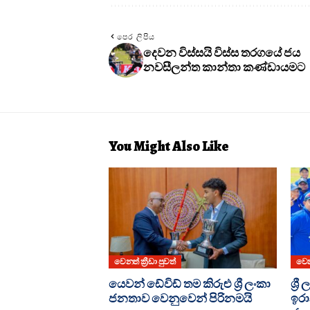
පෙර ලිපිය
දෙවන විස්සයි විස්ස තරගයේ ජය
නවසීලන්ත කාන්තා කණ්ඩායමට
You Might Also Like
වෙනත් ක්‍රීඩා පුවත්
වෙනත
යෙවන් ඩේවිඩ් තම කිරුළු ශ්‍රී ලංකා
ශ්‍
ජනතාව වෙනුවෙන් පිරිනමයි
ඉර