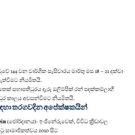
ටුවේ 144 වන වාර්ශික සැසිවාරය මාර්තු මස 18 – 21 දක්වා
ැවැත්වීමට නියමිතයි.
ක් සභාපතිධුරය දැරූ ඔලිම්පික් රන් පදක්කම්ලාභී
ධුර කාලය අවසන්වීමට නියමිතයි.
සඳහා තරගවදින අපේක්ෂකයින්
ein
(ජෝර්දානය)- ඉංජිනේරුවෙක්, විවිධ ක්‍රීඩාවල
ිටු සාමාජිකත්වය 2010 සිට