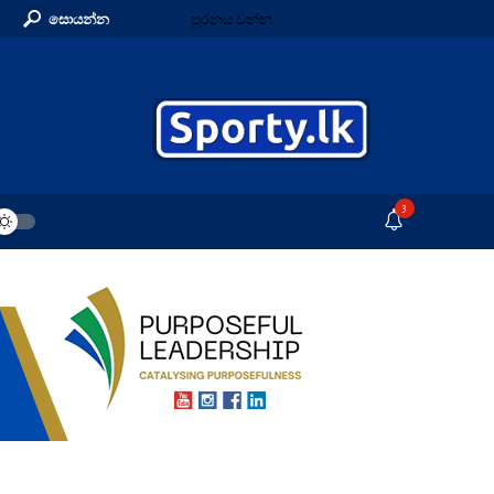
සොයන්න
පුරනය වන්න
3