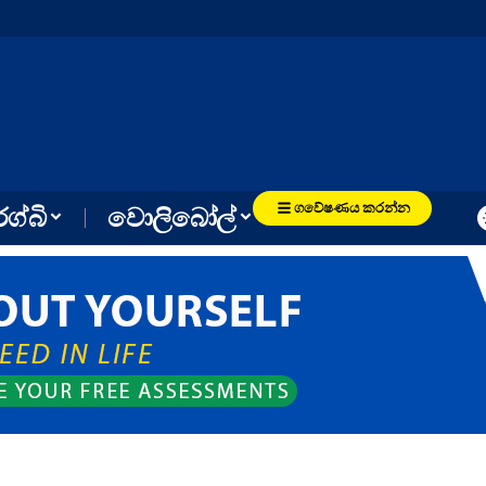
ගවේෂණය කරන්න
රග්බි
වොලිබෝල්