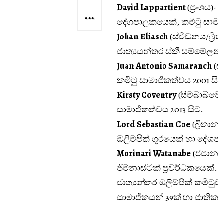
David Lappartient
(ප්‍රංශ
දේශපාලකයෙක්, කමිටු සාමා
Johan Eliasch
(ස්වීඩනය/බ්‍ර
ජාත්‍යයන්තර ස්කී සම්මේල
Juan Antonio Samaranch
(
කමිටු සාමාජිකත්වය 2001 ස
Kirsty Coventry
(සිම්බාබ්වේ
සාමාජිකත්වය 2013 සිට.
Lord Sebastian Coe
(බ්‍රිත
ඔලිම්පික් ශූරයෙක් හා දේශ
Morinari Watanabe
(ජපානය
ජිම්නාස්ටික් ප්‍රවර්ධකයෙක්
ජාත්‍යන්තර ඔලිම්පික් කමිට
සාමාජිකයන් 39ක් හා ජාතික 