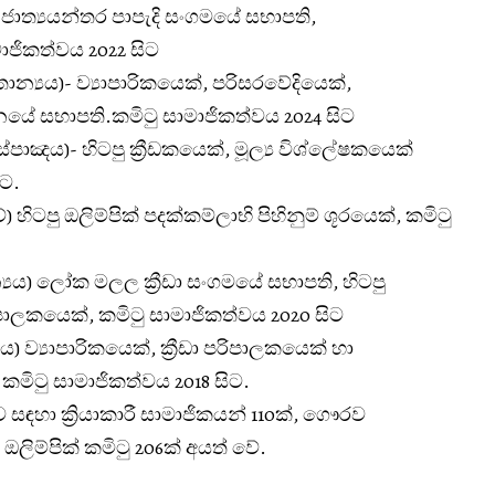
ය)- ජාත්‍යයන්තර පාපැදි සංගමයේ සභාපති,
ජිකත්වය 2022 සිට
ිතාන්‍යය)- ව්‍යාපාරිකයෙක්, පරිසරවේදියෙක්,
නයේ සභාපති.කමිටු සාමාජිකත්වය 2024 සිට
ස්පාඤය)- හිටපු ක්‍රීඩකයෙක්, මූල්‍ය විශ්ලේෂකයෙක්
ිට.
) හිටපු ඔලිම්පික් පදක්කම්ලාභි පිහිනුම් ශූරයෙක්, කමිටු
ාන්‍යය) ලෝක මලල ක්‍රීඩා සංගමයේ සභාපති, හිටපු
පාලකයෙක්, කමිටු සාමාජිකත්වය 2020 සිට
) ව්‍යාපාරිකයෙක්, ක්‍රීඩා පරිපාලකයෙක් හා
. කමිටු සාමාජිකත්වය 2018 සිට.
ුව සඳහා ක්‍රියාකාරී සාමාජිකයන් 110ක්, ගෞරව
ඔලිම්පික් කමිටු 206ක් අයත් වේ.