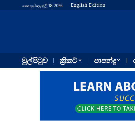
English Edition
සෙනසුරාදා, ජූලි 18, 2026
මුල් පිටුව
ක්‍රිකට්
පාපන්දු