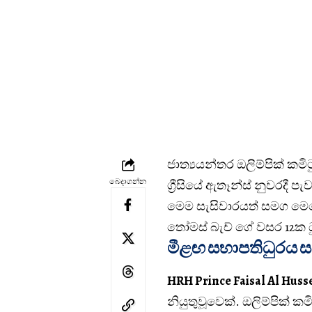
ජාත්‍යයන්තර ඔලිම්පික් කමි
බෙදාගන්න
ග්‍රීසියේ ඇතෑන්ස් නුවරදී ප
මෙම සැසිවාරයත් සමග මෙතෙ
තෝමස් බැච් ගේ වසර 12ක 
මීළඟ සභාපතිධුරය 
HRH Prince Faisal Al Huss
නියුතුවූවෙක්. ඔලිම්පික් කම