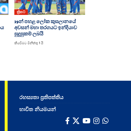
ක්‍රිකට්
19න් පහළ ලෝක කුසලානයේ
ගය
අවසන් මහා තරගයට ඉන්දියාව
සුදුසුකම් ලබයි
කියවීමට මිනිත්තු 1 යි
රහස්‍යතා ප්‍රතිපත්තිය
භාවිත නියමයන්