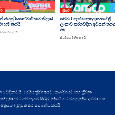
කට්
ක්‍රිකට්
් ජයසූරියගේ වාර්තාව තිලක්
මෙවර ලෝක කුසලානයේ ශ්‍රී
මා සම කරයි
ලංකාව තරගවදින අවසන් තර
අද
ට මිනිත්තු 1 යි
කියවීමට මිනිත්තු 2 යි
ධාන වේදිකාවයි. දේශීය ක්‍රීඩා ඉසව්, කණ්ඩායම් සහ ක්‍රීඩක
ලබා දීමට අපි කැපවී සිටිමු. ක්‍රිකට් සිට මලල ක්‍රීඩා දක්වා සහ
ා ක්ෂේත්‍රයට දැනුවත් කර සම්බන්ධ කරයි.