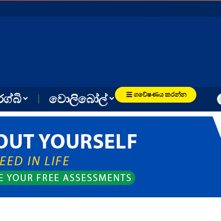
ගවේෂණය කරන්න
රග්බි
වොලිබෝල්