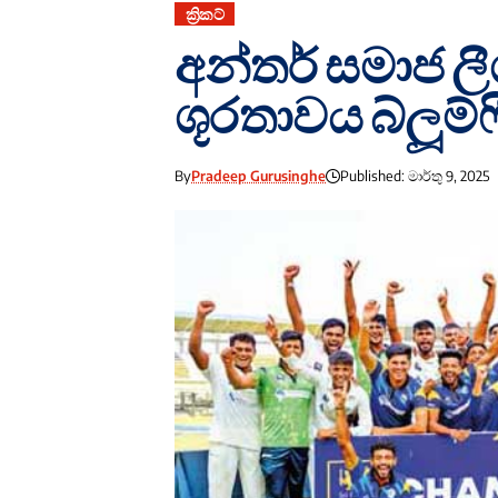
ක්‍රිකට්
අන්තර් සමාජ ලීග
ශූරතාවය බ්ලූම
By
Pradeep Gurusinghe
Published: මාර්තු 9, 2025