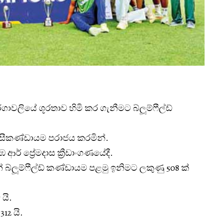
තරගාවලියේ ශූරතාව හිමි කර ගැනීමට බ්ලූම්ෆීල්ඩ්
ී සීකණ්ඩායම පරාජය කරමින්.
් ප්‍රේමදාස ක්‍රීඩාංගණයේදී.
 බ්ලූම්ෆීල්ඩ් කණ්ඩායම පළමු ඉනිමට ලකුණු 508 ක්
 යි.
12 යි.