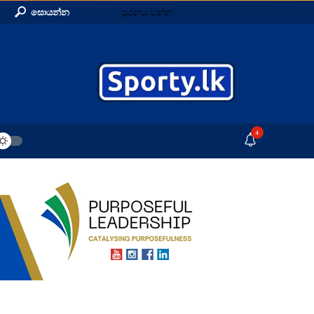
සොයන්න
පුරනය වන්න
4