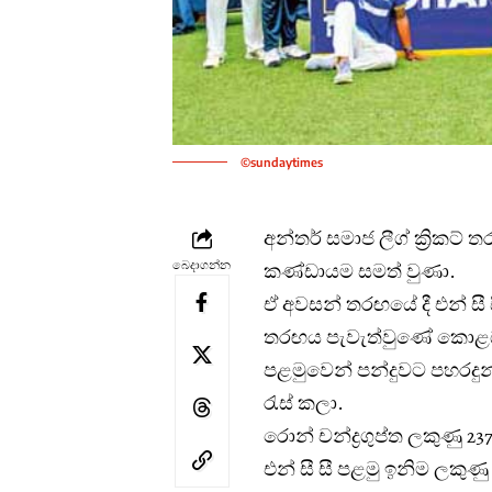
©sundaytimes
අන්තර් සමාජ ලීග් ක්‍රිකට් 
බෙදාගන්න
කණ්ඩායම සමත් වුණා.
ඒ අවසන් තරඟයේ දී එන් ස
තරඟය පැවැත්වුණේ කොළඹ ආර
පළමුවෙන් පන්දුවට පහරදුන්
රැස් කලා.
රොන් චන්ද්‍රගුප්ත ලකුණු 237
එන් සී සී පළමු ඉනිම ලකුණු 3