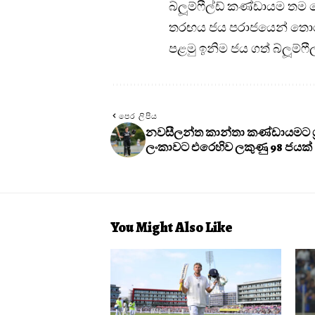
බ්ලූම්ෆීල්ඩ් කණ්ඩායම තම දෙ
තරඟය ජය පරාජයෙන් තොර
පළමු ඉනිම ජය ගත් බ්ලූම්ෆ
පෙර ලිපිය
නවසීලන්ත කාන්තා කණ්ඩායමට ශ්‍ර
ලංකාවට එරෙහිව ලකුණු 98 ජයක්
You Might Also Like