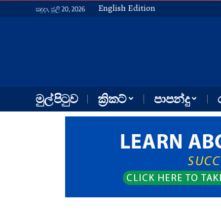
English Edition
සඳුදා, ජූලි 20, 2026
මුල් පිටුව
ක්‍රිකට්
පාපන්දු