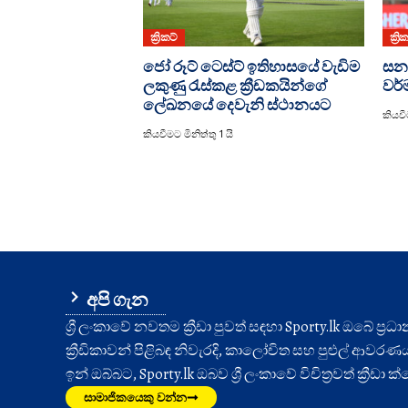
ක්‍රිකට්
ක්‍රි
ජෝ රූට් ටෙස්ට් ඉතිහාසයේ වැඩිම
සනත
ලකුණු රැස්කළ ක්‍රීඩකයින්ගේ
වර්
ලේඛනයේ දෙවැනි ස්ථානයට
කියවීම
කියවීමට මිනිත්තු 1 යි
අපි ගැන
ශ්‍රී ලංකාවේ නවතම ක්‍රීඩා පුවත් සඳහා Sporty.lk ඔබේ ප්‍ර
ක්‍රීඩිකාවන් පිළිබඳ නිවැරදි, කාලෝචිත සහ පුළුල් ආවරණයක් 
ඉන් ඔබ්බට, Sporty.lk ඔබව ශ්‍රී ලංකාවේ විචිත්‍රවත් ක්‍රීඩ
සාමාජිකයෙකු වන්න