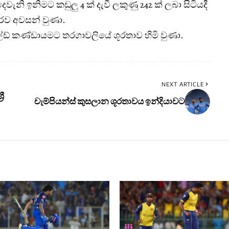
වැනි ඉනිමට කඩුලු 4 ක් දැවී ලකුණු 242 ක් ලබා සිටියදී
ව අවසන් වුණා.
ීල්ඩ් කණ්ඩායමට තරගාවලියේ ශූරතාව හිමි වුණා.
NEXT ARTICLE
ී
චැම්පියන්ස් කුසලාන ශූරතාවය ඉන්දියාවට