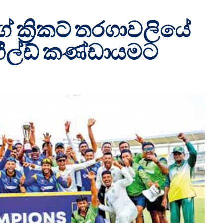
් ක්‍රිකට් තරගාවලියේ
්ෆීල්ඩ් කණ්ඩායමට