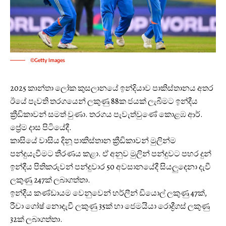
©Getty Images
2025 කාන්තා ලෝක කුසලානයේ ඉන්දියාව පාකිස්තානය අතර
ඊයේ පැවති තරගයෙන් ලකුණු 88ක ජයක් ලැබීමට ඉන්දීය
ක්‍රීඩිකාවන් සමත් වුණා. තරගය පැවැත්වුණේ කොළඹ ආර්.
ප්‍රේම දාස පිටියේදී.
කාසියේ වාසිය දිනූ පාකිස්තාන ක්‍රීඩිකාවන් මුලින්ම
පන්දුයැවීමට තීරණය කළා. ඒ අනුව මුලින් පන්දුවට පහර දුන්
ඉන්දීය පිතිකරුවන් පන්දුවාර 50 අවසානයේදී සියලුදෙනා දැවී
ලකුණු 247ක් ලබාගත්තා.
ඉන්දීය කණ්ඩායම වෙනුවෙන් හර්ලීන් ඩියොල් ලකුණු 47ක්,
රීචා ගෝෂ් නොදැවී ලකුණු 35ක් හා ජෙමයියා රොද්‍රීගස් ලකුණු
32ක් ලබාගත්තා.