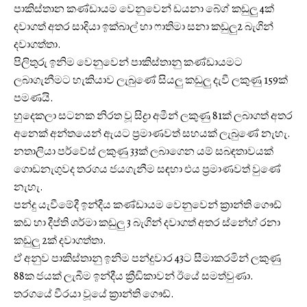
පාකිස්තාන කණ්ඩායම වෙනුවෙන් ඩයනා බේග් කඩුලු 4ක්
දවාගත් අතර සාදියා ඉක්බාල් හා ෆාතිමා සනා කඩුලු2 බැගින්
දවාගත්තා.
පිලිතුරු ඉනිම වෙනුවෙන් පාකිස්තානු කණ්ඩායමට
ලබාගැනීමට හැකියාව ලැබුණේ සියලු කඩුලු දැවී ලකුණු 159ක්
පමණයි.
හුදෙකලා සටනක නිරත වූ සිද්‍රා අමීන් ලකුණු 81ක් ලබාගත් අතර
අනෙක් අන්තයෙන් ඇයට ප්‍රමාණවත් සහයක් ලැබුණේ නැහැ.
නතාලියා පර්වේස් ලකුණු 33ක් ලබාගෙන යම් සබඳතාවයක්
ගොඩනැගුවද තරගය ජයගැනීම සඳහා එය ප්‍රමාණවත් වුණේ
නැහැ.
පන්දු යැවීමේදී ඉන්දීය කණ්ඩායම වෙනුවෙන් ක්‍රාන්ති ගෞඩ්
කඩ හා දීප්ති ශර්මා කඩුලු 3 බැගින් දවාගත් අතර ස්නේහ් රනා
කඩුලු 2ක් දවාගත්තා.
ඒ අනුව පාකිස්තානු ඉනිම පන්දුවාර 43ට සීමාකරමින් ලකුණු
88ක ජයක් ලැබීම ඉන්දීය ක්‍රීඩිකාවන් ඊයේ සමත්වුණා.
තරගයේ වීරයා වූයේ ක්‍රාන්ති ගෞඩ්.