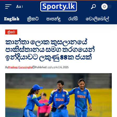
Aa
English
ක්‍රිකට්
පාපන්දු
රග්බි
වොලිබෝල්
ක්‍රිකට්
කාන්තා ලොක කුසලානයේ
පාකිස්තානය සමග තරගයෙන්
ඉන්දියාවට ලකුණු 88ක ජයක්
By
Pradeep Gurusinghe
Published: ඔක්තෝබර් 6, 2025