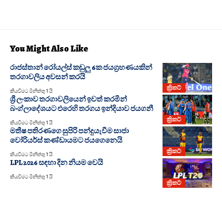
You Might Also Like
රාජස්තාන් රෝයල්ස් කඩුලු 6ක ජයග්‍රහණයකින්
තරගාවලිය අවසන් කරයි
ක්‍රිකට්
කියවීමට මිනිත්තු 1 යි
ශ්‍රී ලංකාව තරගාවලියෙන් ඉවත් කරමින්
බංග්ලාදේශයට එරෙහි තරගය ඉන්දියාව ජයගනී
ක්‍රිකට්
කියවීමට මිනිත්තු 1 යි
මතීෂ පතිරණගෙ සුපිරි පන්දුයැවීම සාජා
වෝරියර්ස් කණ්ඩායමට ජයගෙනෙයි
ක්‍රිකට්
කියවීමට මිනිත්තු 1 යි
LPL 2026 සඳහා දින නියම වෙයි
කියවීමට මිනිත්තු 1 යි
ක්‍රිකට්