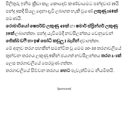
පිලිතුරු ඉනිම ක්‍රීඩා කළ කොදෙව් කණ්ඩායමට පන්දුවාර 19යි
පන්දු 5කදී සියලු දෙනා දැවී ලබාගත හැකි වුණේ
ලකුණු 168ක්
පමණයි.
රොමාරියෝ ෂෙපර්ඩ් ලකුණු 49ක්
හා
ෂමාර් ස්ප්‍රින්ගර් ලකුණු
39ක්
ලබාගත්තා. පන්දු යැවීමේදී නවසීලන්තය වෙනුවෙන්
ජේක්බ් ඩෆී හා ඉෂ් සෝධි කඩුලු 3 බැගින්
දවාගත්තා.
මේ අනුව තරග පහකින් සමන්විත වූ මෙම 20-20 තරගාවලියේ
තුන්වන තරගය ලකුණු 9කින් ජයගත් නවසීලන්තය
තරග 2-1ක්
ලෙස තරගාවලියේ පෙරමුණ ගත්තා.
තරගාවලියේ සිව්වන තරගය
හෙට
පැවැත්වීමට නියමිතයි.
Sponsored