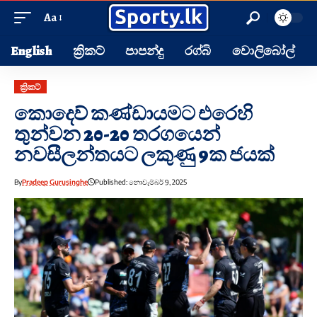
Aa
English
ක්‍රිකට්
පාපන්දු
රග්බි
වොලිබෝල්
ක්‍රිකට්
කොදෙව් කණ්ඩායමට එරෙහි
තුන්වන 20-20 තරගයෙන්
නවසීලන්තයට ලකුණු 9ක ජයක්
By
Pradeep Gurusinghe
Published: නොවැම්බර් 9, 2025