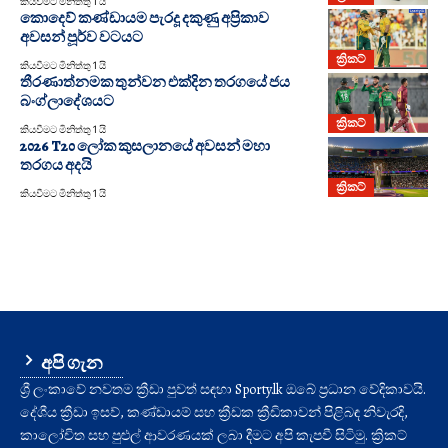
කියවීමට මිනිත්තු 1 යි
කොදෙව් කණ්ඩායම පැරදූ දකුණු අප්‍රිකාව
අවසන් පූර්ව වටයට
ක්‍රිකට්
කියවීමට මිනිත්තු 1 යි
තීරණාත්නමක තුන්වන එක්දින තරගයේ ජය
බංග්ලාදේශයට
ක්‍රිකට්
කියවීමට මිනිත්තු 1 යි
2026 T20 ලෝක කුසලානයේ අවසන් මහා
තරගය අදයි
ක්‍රිකට්
කියවීමට මිනිත්තු 1 යි
අපි ගැන
ශ්‍රී ලංකාවේ නවතම ක්‍රීඩා පුවත් සඳහා Sporty.lk ඔබේ ප්‍රධාන වේදිකාවයි.
දේශීය ක්‍රීඩා ඉසව්, කණ්ඩායම් සහ ක්‍රීඩක ක්‍රීඩිකාවන් පිළිබඳ නිවැරදි,
කාලෝචිත සහ පුළුල් ආවරණයක් ලබා දීමට අපි කැපවී සිටිමු. ක්‍රිකට්