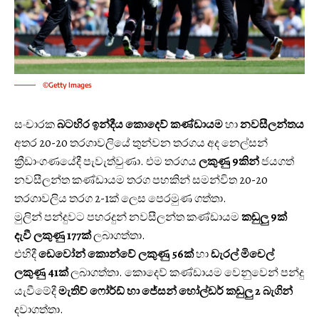
©Getty Images
සංචාරක
බටහිර ඉන්දීය කොදෙව් කණ්ඩායම
හා
නවසීලන්තය
අතර 20-20 තරගාවලියේ තුන්වන තරගය අද නෙල්සන්
ක්‍රීඩාංගණයේදී පැවැත්වුණා. එම තරගය
ලකුණු 9කින්
ජයගත්
නවසීලන්ත කණ්ඩායම තරග පහකින් සමන්විත 20-20
තරගාවලිය තරග 2-1ක් ලෙස පෙරමුණ ගත්තා.
මුලින් පන්දුවට පහරදුන් නවසීලන්ත කණ්ඩායම
කඩුලු 9ක්
දැවී ලකුණු 177ක්
ලබාගත්තා.
එහිදී
ඩෙවෝන් කොන්වේ ලකුණු 56ක්
හා
ඩැරල් මිචෙල්
ලකුණු 41ක්
ලබාගත්තා. කොදෙව් කණ්ඩායම වෙනුවෙන් පන්දු
යැවීමේදී
මැතිව් ෆෝර්ඩ් හා ජේසන් හෝල්ඩර් කඩුලු 2 බැගින්
දවාගත්තා.