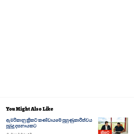
You Might Also Like
ඇමරිකානු ක්‍රිකට් කණ්ඩායමේ පුහුණුකාරීත්වය
පුබුදු දසනායකට
ක්‍රිකට්