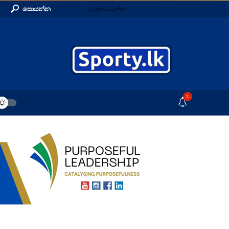
සොයන්න
පුරනය වන්න
2