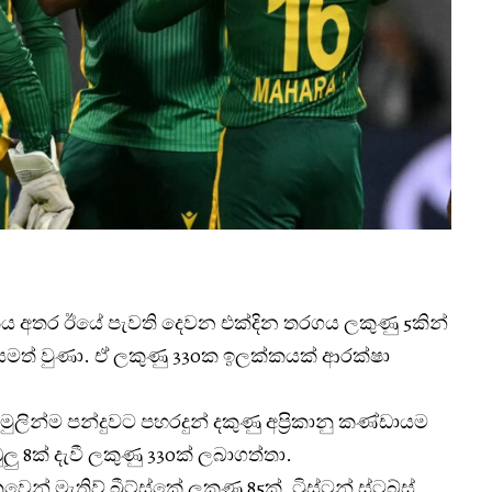
න්තය අතර ඊයේ පැවති දෙවන එක්දින තරග‍ය ලකුණු 5කින්
ව සමත් වුණා. ඒ ලකුණු 330ක ඉලක්කයක් ආරක්ෂා
න්ම පන්දුවට පහරදුන් දකුණු අප්‍රිකානු කණ්ඩායම
ු 8ක් දැවී ලකුණු 330ක් ලබාගත්තා.
න් මැතිව් බ්‍රීට්ස්කේ ලකුණු 85ක්, ට්‍රිස්ටන් ස්ටබ්ස්