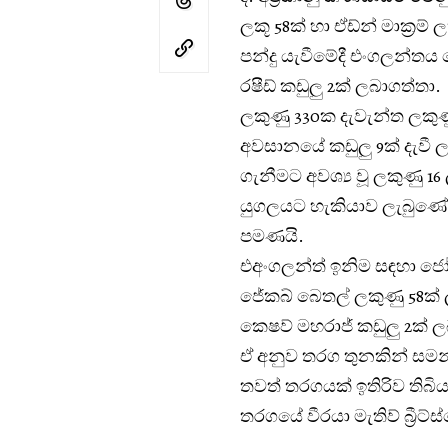
ලකූ 58ක් හා ඒඩ්න් මාක්‍රම්
පන්දු යැවීමේදී එංගලන්තය ව
රෂීඩ් කඩුලු 2ක් ලබාගත්තා.
ලකුණු 330ක දැවැන්ත ලකුණ
අවසානයේ කඩුලු 9ක් දැවී 
ගැනීමට අවශ්‍ය වූ ලකුණු 
යුගලයට හැකියාව ලැබුණේ 
පමණයි.
එඅංගලන්ත් ඉනිම සඳහා ජෝ ර
ජේකබ් බෙතල් ලකුණු 58ක් ලබ
කෙෂව් මහරාජ් කඩුලු 2ක් 
ඒ අනුව තරග තුනකින් සමන
තවත් තරගයක් ඉතිරිව තිබියද
තරගයේ වීරයා මැතිව් බ්‍රීට්ස