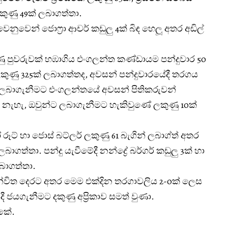
 ලකුණු 49ක් ලබාගත්තා.
ෙනුවෙන් ජොෆ්‍රා ආචර් කඩුලු 4ක් බිඳ හෙලූ අතර අඩිල්
ු පුවරුවක් හඹාගිය එංගලන්ත කණ්ඩායම පන්දුවාර 50
ලකුණු 325ක් ලබාගත්තද, අවසන් පන්දුවාරයේදී තරගය
16 ලබාගැනීමට එංගලන්තයේ අවසන් පිතිකරුවන්
නැහැ, ඔවුන්ට ලබාගැනීමට හැකිවුණේ ලකුණු 10ක්
ූට් හා ජොස් බට්ලර් ලකුණු 61 බැගින් ලබාග්ත් අතර
ාගත්තා. පන්දු යැවීමේදී නන්ද්‍රේ බර්ගර් කඩුලු 3ක් හා
ලබාගත්තා.
්විත දෙරට අතර මෙම එක්දින තරගාවලිය 2-0ක් ලෙස
ී ජයගැනීමට දකුණු අප්‍රිකාව සමත් වුණා.
්කේ.