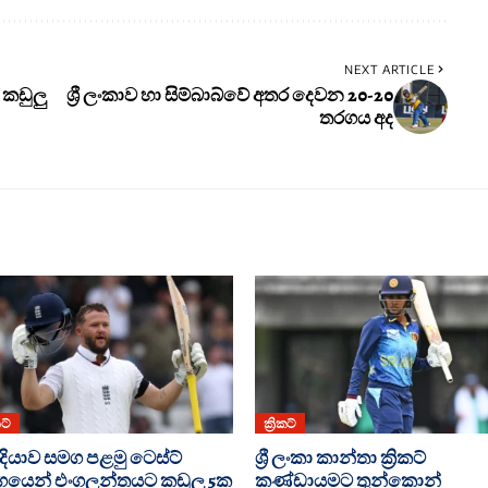
NEXT ARTICLE
 කඩුලු
ශ්‍රී ලංකාව හා සිම්බාබ්වේ අතර දෙවන 20-20
තරගය අද
කට්
ක්‍රිකට්
දියාව සමග පළමු ටෙස්ට්
ශ්‍රී ලංකා කාන්තා ක්‍රිකට්
‍යෙන් එංගලන්තයට කඩුලු 5ක
කණ්ඩායමට තුන්කොන්