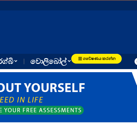
ගවේෂණය කරන්න
රග්බි
වොලිබෝල්