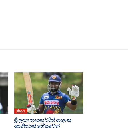
ක්‍රිකට්
ශ්‍රී ලංකා නායක චරිත් අසලංක
අසනීපයක් හේතුවෙන්