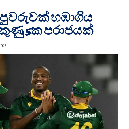
 පුවරුවක් හඹාගිය
ුණු 5ක පරාජයක්
 2025