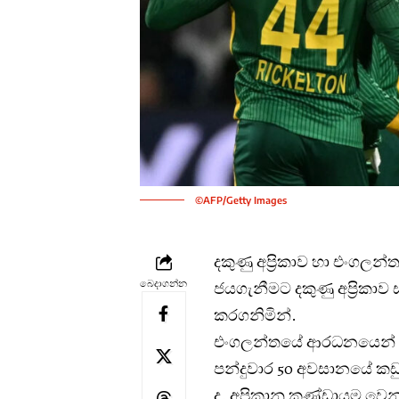
©AFP/Getty Images
දකුණු අප්‍රිකාව හා එංගල
බෙදාගන්න
ජයගැනීමට දකුණු අප්‍රිකා
කරගනිමින්.
එංගලන්තයේ ආරධනයෙන් මුලි
පන්දුවාර 50 අවසානයේ කඩුල
ද. අප්‍රිකානු කණ්ඩායම වෙනුවෙ