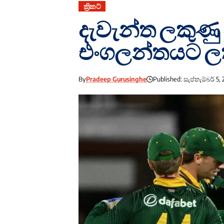
ක්‍රිකට්
දැවැන්ත ලකුණු
එංගලන්තයට ලක
By
Pradeep Gurusinghe
Published: සැප්තැම්බර් 5,