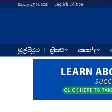
English Edition
සිකුරාදා, ජූලි 24, 2026
මුල් පිටුව
ක්‍රිකට්
පාපන්දු