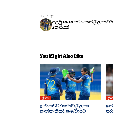
පෙර ලිපිය
පළමු 20-20 තරගයෙන් ශ්‍රී ලංකාවට
4ක ජයක්
You Might Also Like
ක්‍රිකට්
ක්‍රි
ඉන්දියාවට එරෙහිව ශ්‍රී ලංකා
ඉන්
කාන්තා ක්‍රිකට් කණ්ඩායම
තරග