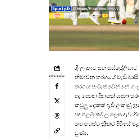
ශ්‍රී ලංකාව සහ ඔස්ට්‍රේලිය
බෙදාගන්න
නිමාවන තරගයේ වැඩි වාසි 
තරගය පැවැත්වෙන්නේ ගාල්ල ජ
අද දෙවන දිනයක් සඳහා තර
කඩුලු දෙකක් දැවී ලකුණු 330
පද පළමු කඩුල ලෙස දැවී ගිය
තම ටෙස්ට් ක්‍රිකට් දිවියේ
වුණා.