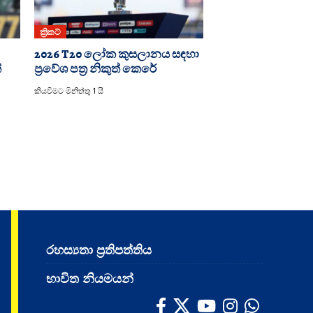
ක්‍රිකට්
2026 T20 ලෝක කුසලානය සඳහා
්
ප්‍රවේශ පත්‍ර නිකුත් කෙරේ
කියවීමට මිනිත්තු 1 යි
රහස්‍යතා ප්‍රතිපත්තිය
භාවිත නියමයන්