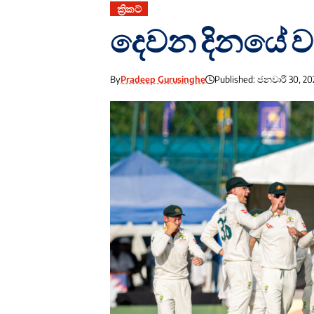
ක්‍රිකට්
දෙවන දිනයේ වැඩ
By
Pradeep Gurusinghe
Published: ජනවාරි 30, 20