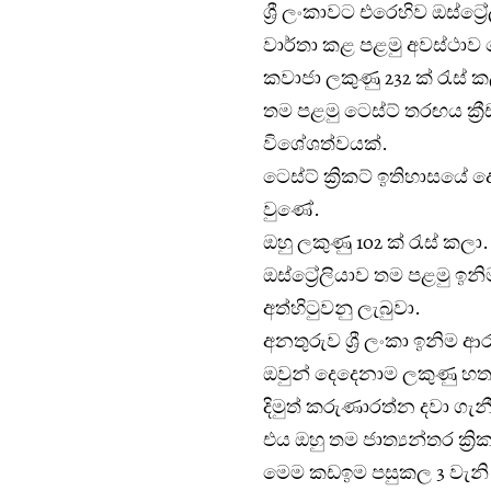
ශ්‍රී ලංකාවට එරෙහිව ඔස්ට්
වාර්තා කළ පළමු අවස්ථාව 
කවාජා ලකුණු 232 ක් රැස් ක
තම පළමු ටෙස්ට් තරඟය ක්‍ර
විශේශත්වයක්.
ටෙස්ට් ක්‍රිකට් ඉතිහාස
වුණේ.
ඔහු ලකුණු 102 ක් රැස් කලා.
ඔස්ට්‍රේලියාව තම පළමු ඉනිම
අත්හිටුවනු ලැබුවා.
අනතුරුව ශ්‍රී ලංකා ඉනිම ආ
ඔවුන් දෙදෙනාම ලකුණු හත බැ
දිමුත් කරුණාරත්න දවා ගැන
එය ඔහු තම ජාත්‍යන්තර ක්‍රි
මෙම කඩඉම පසුකල 3 වැනි ඔස