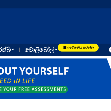
ගවේෂණය කරන්න
රග්බි
වොලිබෝල්