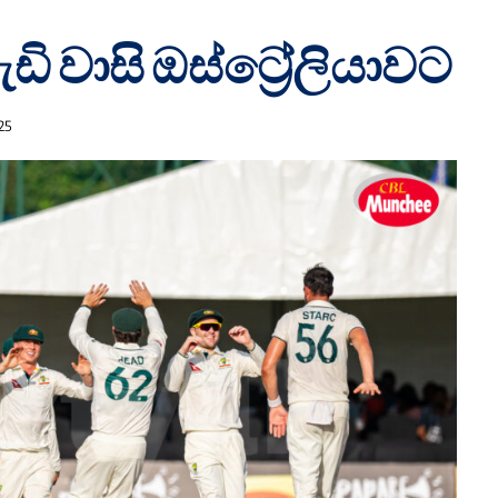
ි වාසි ඔස්ට්‍රේලියාවට
25