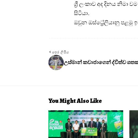
ශ්‍රී ලංකාව අද දිනය නිමා ව
සිටියා.
ඔවුන ඔස්ට්‍රේලියානු පළමු 
පෙර ලිපිය
උස්මාන් කවාජාගෙන් ද්විත්ව ශත
You Might Also Like