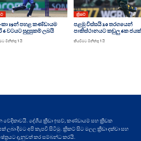
කට්
ක්‍රිකට්
රී ලංකා 19න් පහළ කණ්ඩායම
පළමු විස්සයි 20 තරග‍යෙන්
රි 6 වටයට සුදුසුකම් ලබයි
පාකිස්ථානයට කඩුලු 6ක ජයක
ට මිනිත්තු 1 යි
කියවීමට මිනිත්තු 1 යි
ධාන වේදිකාවයි. දේශීය ක්‍රීඩා ඉසව්, කණ්ඩායම් සහ ක්‍රීඩක
ලබා දීමට අපි කැපවී සිටිමු. ක්‍රිකට් සිට මලල ක්‍රීඩා දක්වා සහ
ා ක්ෂේත්‍රයට දැනුවත් කර සම්බන්ධ කරයි.