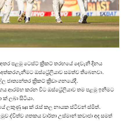
ාව අතර පළමු ටෙස්ට් ක්‍රිකට් තරඟයේ දෙවැනි දිනය
අත්කරගැනීමට ඔස්ට්‍රේලියාව සමත්ව තිබෙනවා.
ාත්‍යන්තර ක්‍රිකට් ක්‍රීඩාංගනයේදී.
ගය ආරම්භ කරන විට ඔස්ට්‍රේලියාව තම පළමු ඉනිමට
 ක් ලබා සිටියා.
ේ ලකුණු 141 ක් රැස් කල නායක ස්ටීවන් ස්මිත්.
 පළමුව ද්විත්ව ශතකය වාර්තා උස්මාන් කවාජා අද සමත්