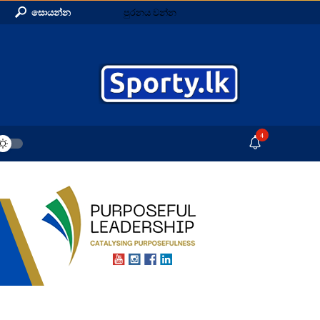
සොයන්න
පුරනය වන්න
4