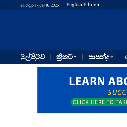
English Edition
සෙනසුරාදා, ජූලි 18, 2026
මුල් පිටුව
ක්‍රිකට්
පාපන්දු