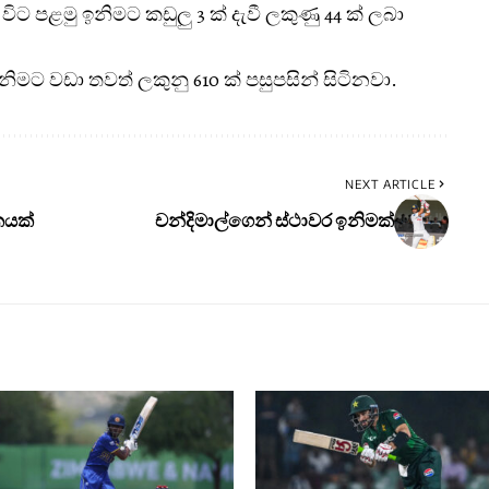
ම විට පළමු ඉනිමට කඩුලු 3 ක් දැවී ලකුණු 44 ක් ලබා
ඉනිමට වඩා තවත් ලකුනු 610 ක් පසුපසින් සිටිනවා.
NEXT ARTICLE
කයක්
චන්දිමාල්ගෙන් ස්ථාවර ඉනිමක්