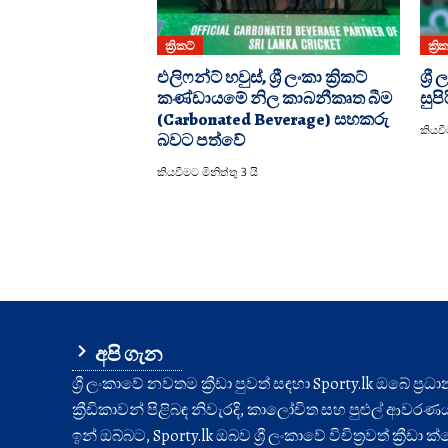
ක්‍රිකට්
ක්‍රි
එලිෆන්ට් හවුස්, ශ්‍රී ලංකා ක්‍රිකට්
ශ්‍
කණ්ඩායමේ නිල කාබනීකෘත බීම
සුපි
(Carbonated Beverage) සහකරු
කියවීම
බවට පත්වේ
කියවීමට මිනිත්තු 3 යි
අපි ගැන
ශ්‍රී ලංකාවේ නවතම ක්‍රීඩා පුවත් සඳහා Sporty.lk ඔබේ ප්‍ර
ක්‍රීඩිකාවන් පිළිබඳ නිවැරදි, කාලෝචිත සහ පුළුල් ආවරණයක් 
ඉන් ඔබ්බට, Sporty.lk ඔබව ශ්‍රී ලංකාවේ විචිත්‍රවත් ක්‍රීඩ