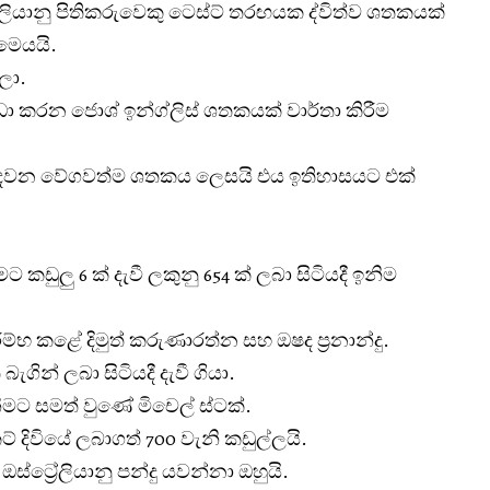
‍රේලියානු පිතිකරුවෙකු ටෙස්ට් තරඟයක ද්විත්ව ශතකයක්
මෙයයි.
ලා.
ීඩා කරන ජොශ් ඉන්ග්ලිස් ශතකයක් වාර්තා කිරීම
යේ දෙවන වේගවත්ම ශතකය ලෙසයි එය ඉතිහාසයට එක්
ට කඩුලු 6 ක් දැවී ලකුනු 654 ක් ලබා සිටියදී ඉනිම
රම්භ කළේ දිමුත් කරුණාරත්න සහ ඔෂද ප්‍රනාන්දු.
ගින් ලබා සිටියදී දැවී ගියා.
ීමට සමත් වුණේ මිචෙල් ස්ටක්.
කට් දිවියේ ලබාගත් 700 වැනි කඩුල්ලයි.
්ට්‍රේලියානු පන්දු යවන්නා ඔහුයි.