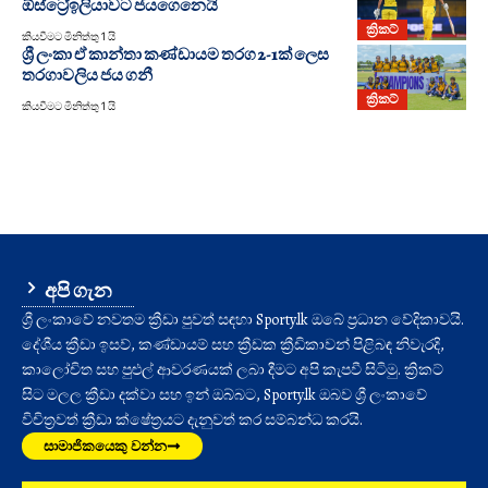
ඕස්ට්‍රේඉලියාවට ජයගෙනෙයි
ක්‍රිකට්
කියවීමට මිනිත්තු 1 යි
ශ්‍රී ලංකා ඒ කාන්තා කණ්ඩායම තරග 2-1ක් ලෙස
තරගාවලිය ජය ගනී
ක්‍රිකට්
කියවීමට මිනිත්තු 1 යි
අපි ගැන
ශ්‍රී ලංකාවේ නවතම ක්‍රීඩා පුවත් සඳහා Sporty.lk ඔබේ ප්‍රධාන වේදිකාවයි.
දේශීය ක්‍රීඩා ඉසව්, කණ්ඩායම් සහ ක්‍රීඩක ක්‍රීඩිකාවන් පිළිබඳ නිවැරදි,
කාලෝචිත සහ පුළුල් ආවරණයක් ලබා දීමට අපි කැපවී සිටිමු. ක්‍රිකට්
සිට මලල ක්‍රීඩා දක්වා සහ ඉන් ඔබ්බට, Sporty.lk ඔබව ශ්‍රී ලංකාවේ
විචිත්‍රවත් ක්‍රීඩා ක්ෂේත්‍රයට දැනුවත් කර සම්බන්ධ කරයි.
සාමාජිකයෙකු වන්න