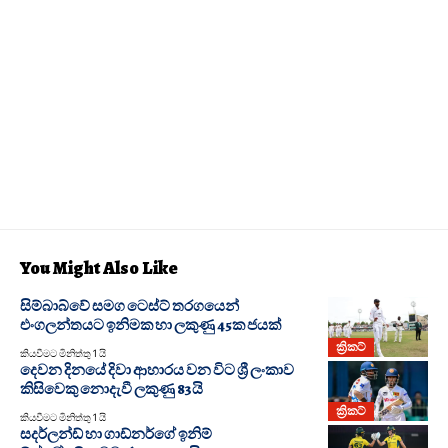
You Might Also Like
සිම්බාබ්වේ සමග ටෙස්ට් තරගයෙන්
එංගලන්තයට ඉනිමක හා ලකුණු 45ක ජයක්
ක්‍රිකට්
කියවීමට මිනිත්තු 1 යි
දෙවන දිනයේ දිවා ආහාරය වන විට ශ්‍රී ලංකාව
කිසිවෙකු නොදැවී ලකුණු 83යි
ක්‍රිකට්
කියවීමට මිනිත්තු 1 යි
සදර්ලන්ඩ් හා ගාඩ්නර්ගේ ඉනිම්