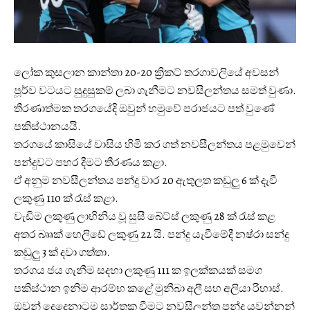
ලෝක කුසලාන කාන්තා 20-20 ක්‍රිකට් තරගාවලියේ අවසන්
පූර්ව වටයට සුදුසුකම් ලබා ගැනීමට නවසීලන්තය සමත් වුණා.
තීරණාත්මක තරගයේදි ඔවුන් හමුවේ පරාජයට පත් වුණේ
පකිස්ථානයයි.
තරගයේ කාසියේ වාසිය හිමි කර ගත් නවසීලන්තය පළමුවෙන්
පන්දුවට පහර දීමට තීරණය කළා.
ඒ අනුම නවසීලන්තය පන්දු වාර 20 ඇතුලත කඩුලු 6 ක් දැවී
ලකුණු 110 ක් රැස් කළා.
වැඩිම ලකුණු ලාභිනිය වූ සුසී බේට්ස් ලකුණු 28 ක් රැස් කළ
අතර බෲක් හෙලිඩේ ලකුණු 22 යි. පන්දු යැවීමේදී නෂ්රා සන්දු
ක‌ඩුලු 3 ක් දවා ගත්තා.
තරගය ජය ගැනීම සදහා ලකුණු 111 ක ඉලක්කයක් සමග
පකිස්ථාන ඉනිම ආරම්භ කළේ මුනීබා අලී සහ අලියා රිහාස්.
ඔවුන් දෙදෙනාටම සාර්තක වීමට නවසීලන්ත පන්දු යවන්නන්