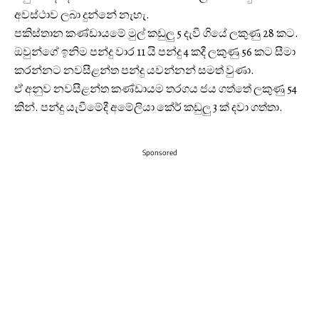
අවස්ථාව ලබා දුන්නේ නැහැ.
පකිස්තාන කණ්ඩායමේ මුල් කඩුලු 5 දැවී ගියේ ලකුණු 28 කට.
ඔවුන්ගේ ඉනිම පන්දු වාර 11 යි පන්දු 4 කදී ලකුණු 56 කට සීමා
කරන්නට නවසීළන්ත පන්දු යවන්නන් සමත් වුණා.
ඒ අනුව නවසීළන්ත කණ්ඩායම තරගය ජය ගත්තේ ලකුණු 54
කින්. පන්දු යැවීමේදී අමේලියා කේර් කඩුලු 3 ක් දවා ගත්තා.
Sponsored