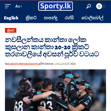
Aa
English
ක්‍රිකට්
පාපන්දු
රග්බි
වොලිබෝල්
ක්‍රිකට්
නවසීලන්තය කාන්තා ලෝක
කුසලාන කාන්තා 20-20 ක්‍රිකට්
තරගාවලියේ අවසන් පූර්ව වටයට
By
Sudarsha Warnakulasooriya
Published: නොවැම්බර් 27, 2024