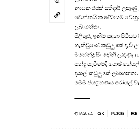
නායක රජත් පතිදාර් ලකුණු 51
චෙන්නයි කණ්ඩායම වෙනුවෙන
ලබාගත්තා.
පිලිතුරු ඉනිම සඳහා පිටිය
හැකිවුණේ කඩුලු 8ක් දැවී ලක
මහේන්ද්‍ර සිං දෝනි ලකුණු 
පන්දු යැවීමේදී ජොෂ් හේසල්වු
දයාල් කඩුලු 2ක් ලබාගත්තා.
මෙම ජයග්‍රහණය රෝයල් චැ
TAGGED:
CSK
IPL 2025
RCB