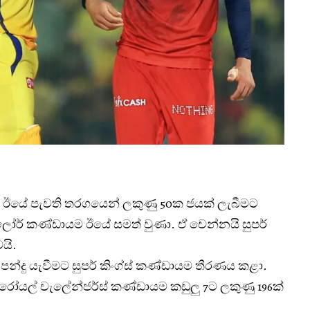
යේ ඊයේ පැවති තරගයෙන් ලකුණු 50ක ජයක් ලැබීමට
ලෝර් කණ්ඩායම ඊයේ සමත් වුණා. ඒ චෙන්නයි සුපර්
යි.
ම පන්දු යැවීමට සුපර් කිංග්ස් කණ්ඩායම තීරණය කළා.
් රෝයල් චැලේන්ජර්ස් කණ්ඩායම කඩුලු 7ට ලකුණු 196ක්