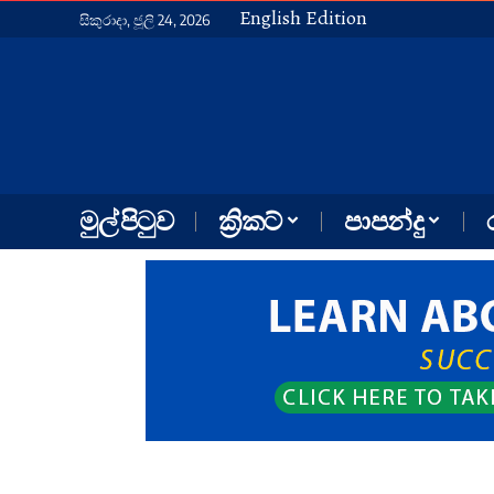
English Edition
සිකුරාදා, ජූලි 24, 2026
මුල් පිටුව
ක්‍රිකට්
පාපන්දු