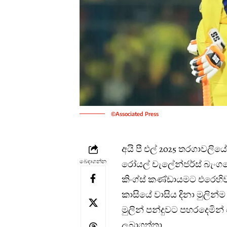
©Associated Press
අයි පී එල් 2025 තරගාවලි
බෙදාගන්න
රෝයල් චැලේන්ජර්ස් බැංග
කිංග්ස් කණ්ඩායමට එරෙහිව
කාසියේ වාසිය දිනා මුලින්
මුලින් පන්දුවට පහරදෙමින
ලබාගත්තා.