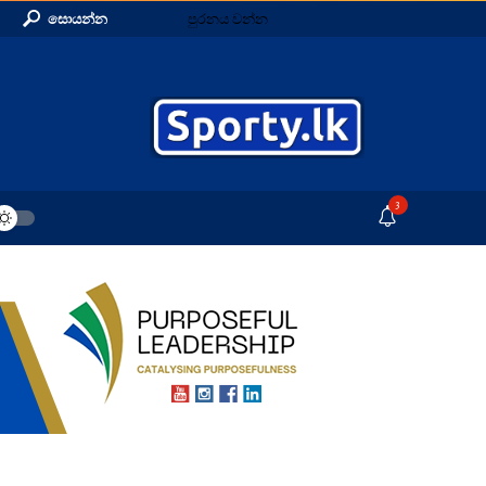
සොයන්න
පුරනය වන්න
3