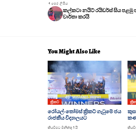
පෙර ලිපිය
කල්කටා නයිට් රයිඩර්ස් සිය පළමු
වාර්තා කරයි
You Might Also Like
ක්‍රිකට්
ක්‍රි
රෝයල්-තෝමස් ක්‍රිකට් ගැටුමේ ජය
කුස
රාජකීය විද්‍යාලයට
කණ
කියවීමට මිනිත්තු 1 යි
කියවීම