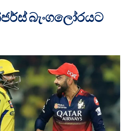
ජර්ස් බැංගලෝරයට