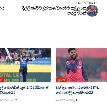
NEXT ARTICLE
 ජය
දිල්ලි කැපිටල්ස් කණ්ඩායමට කඩුලු 7ක
පහසු ජයක්
කට්
ක්‍රිකට්
ල් මෙන්ඩිස් ගුජරාට් ටයිටනස්
වනිඳු හසරංගට මෙවර IPL
්ඩායමට
තරගාවලිය අහිමි වෙයි
ට මිනිත්තු 1 යි
කියවීමට මිනිත්තු 1 යි