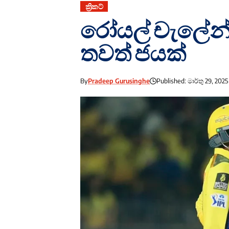
ක්‍රිකට්
රෝයල් චැලේන්
තවත් ජයක්
By
Pradeep Gurusinghe
Published: මාර්තු 29, 2025