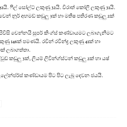
යි. ෆිල් සෝල්ට් ලකුණු 32යි. විරාත් කෝලි ලකුණු 31යි.
් නූර් අහමඩ් කඩුලු 3ක් හා මතීෂ පතිරණ කඩුලු 2ක්
ට පිවිසි චෙන්නයි සුපර් කිංග්ස් කණ්ඩායමට ලබාගැනීමට
ුණු 146ක් පමණයි. රචින් රවීන්ද්‍ර ලකුණු 41ක් හා
30ක් ලබාගත්තා.
ඩ් කඩුලු 3ක්, ලියම් ලිවින්ග්ස්ටන් කඩුලු 2ක් හා යෂ්
ලේන්ජර්ස් කණ්ඩායම පිට පිට ලැබූ දෙවන ජයයි.