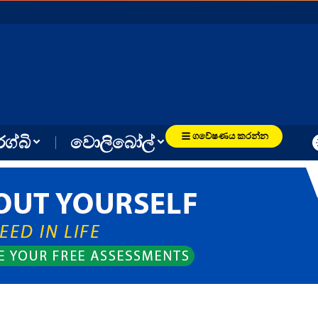
ගවේෂණය කරන්න
රග්බි
වොලිබෝල්