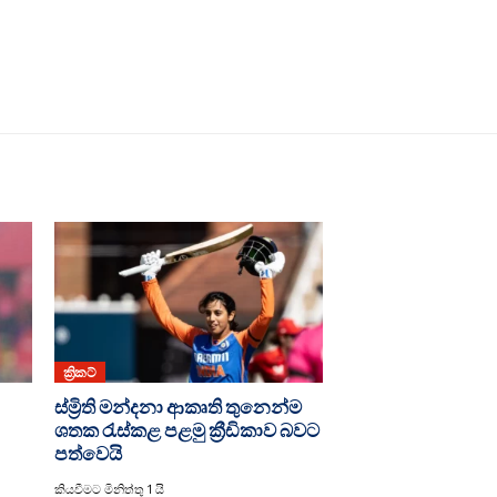
ක්‍රිකට්
ස්ම්‍රිති මන්දනා ආකෘති තුනෙන්ම
ශතක රැස්කළ පළමු ක්‍රීඩිකාව බවට
පත්වෙයි
කියවීමට මිනිත්තු 1 යි