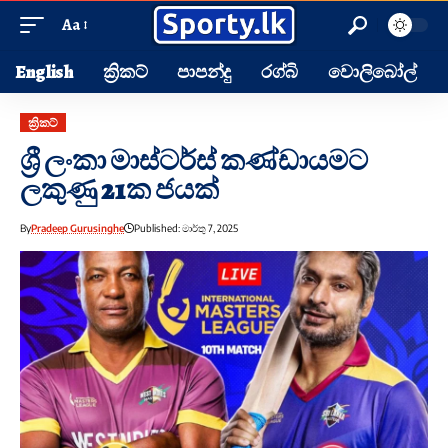
Aa
English
ක්‍රිකට්
පාපන්දු
රග්බි
වොලිබෝල්
ක්‍රිකට්
ශ්‍රී ලංකා මාස්ටර්ස් කණ්ඩායමට
ලකුණු 21ක ජයක්
By
Pradeep Gurusinghe
Published: මාර්තු 7, 2025