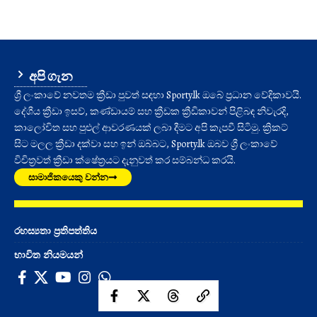
අපි ගැන
ශ්‍රී ලංකාවේ නවතම ක්‍රීඩා පුවත් සඳහා Sporty.lk ඔබේ ප්‍රධාන වේදිකාවයි.
දේශීය ක්‍රීඩා ඉසව්, කණ්ඩායම් සහ ක්‍රීඩක ක්‍රීඩිකාවන් පිළිබඳ නිවැරදි,
කාලෝචිත සහ පුළුල් ආවරණයක් ලබා දීමට අපි කැපවී සිටිමු. ක්‍රිකට්
සිට මලල ක්‍රීඩා දක්වා සහ ඉන් ඔබ්බට, Sporty.lk ඔබව ශ්‍රී ලංකාවේ
විචිත්‍රවත් ක්‍රීඩා ක්ෂේත්‍රයට දැනුවත් කර සම්බන්ධ කරයි.
සාමාජිකයෙකු වන්න
රහස්‍යතා ප්‍රතිපත්තිය
භාවිත නියමයන්