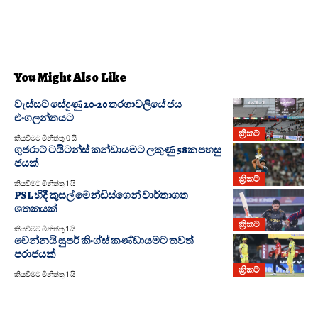
You Might Also Like
වැස්සට සේදුණු 20-20 තරගාවලියේ ජය
එංගලන්තයට
ක්‍රිකට්
කියවීමට මිනිත්තු 0 යි
ගුජරාට් ටයිටන්ස් කන්ඩායමට ලකුණු 58ක පහසු
ජයක්
ක්‍රිකට්
කියවීමට මිනිත්තු 1 යි
PSL හිදී කුසල් මෙන්ඩිස්ගෙන් වාර්තාගත
ශතකයක්
ක්‍රිකට්
කියවීමට මිනිත්තු 1 යි
චෙන්නයි සුපර් කිංග්ස් කණ්ඩායමට තවත්
පරාජයක්
ක්‍රිකට්
කියවීමට මිනිත්තු 1 යි