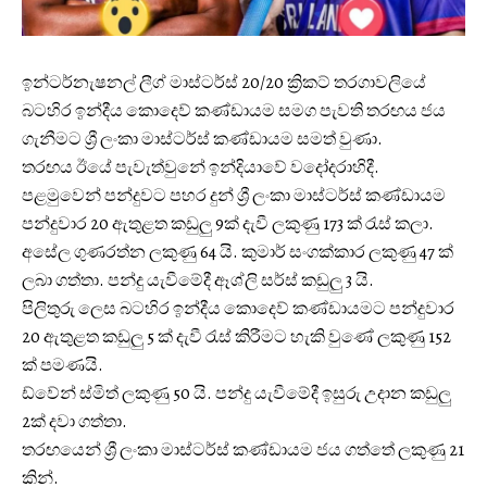
ඉන්ටර්නැෂනල් ලීග් මාස්ටර්ස් 20/20 ක්‍රිකට් තරගාවලියේ
බටහිර ඉන්දීය කොදෙව් කණ්ඩායම සමග පැවති තරඟය ජය
ගැනීමට ශ්‍රී ලංකා මාස්ටර්ස් කණ්ඩායම සමත් වුණා.
තරඟය ඊයේ පැවැත්වුනේ ඉන්දියාවේ වදෝදරාහිදී.
පළමුවෙන් පන්දුවට පහර දුන් ශ්‍රී ලංකා මාස්ටර්ස් කණ්ඩායම
පන්දුවාර 20 ඇතුළත කඩුලු 9ක් දැවී ලකුණු 173 ක් රැස් කලා.
අසේල ගුණරත්න ලකුණු 64 යි. කුමාර් සංගක්කාර ලකුණු 47 ක්
ලබා ගත්තා. පන්දු යැවීමේදී ඈශ්ලි සර්ස් කඩුලු 3 යි.
පිලිතුරු ලෙස බටහිර ඉන්දීය කොදෙව් කණ්ඩායමට පන්දුවාර
20 ඇතුළත කඩුලු 5 ක් දැවී රැස් කිරීමට හැකි වුණේ ලකුණු 152
ක් පමණයි.
ඩ්වේන් ස්මිත් ලකුණු 50 යි. පන්දු යැවීමේදී ඉසුරු උදාන කඩුලු
2ක් දවා ගත්තා.
තරඟයෙන් ශ්‍රී ලංකා මාස්ටර්ස් කණ්ඩායම ජය ගත්තේ ලකුණු 21
කින්.