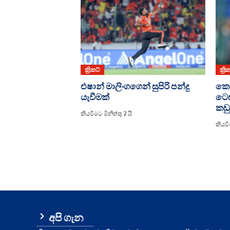
ක්‍රිකට්
ක්‍රි
එෂාන් මාලිංගගෙන් සුපිරි පන්දු
කො
යැවීමක්
ටෙස
කඩු
කියවීමට මිනිත්තු 2 යි
කියවී
අපි ගැන