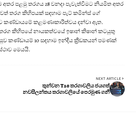
 අතර පළමු තරගය 28 වනදා පැවැත්වීමට නියමිත අතර
ත් තරග කිහිපයක් සඳහාම පැට් කමින්ස් ගේ
 බව කණ්ඩායමේ කළමණාකාරීත්වය දන්වා ඇත.
තරග කිහිපයේ නායකත්වයේ ඉෂාන් කිෂාන් කටයුතු
ව කණ්ඩායම් 10 සඳහාම ඉන්දීය ක්‍රීඩකයන් පමණක්
්ථාව මෙයයි.
NEXT ARTICLE
තුන්වන T20 තරගාවලිය ජයගත්
නවසීලන්තය තරගාවලියේ පෙරමුණ ගනී