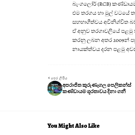
බැංගලෝර් (RCB) කණ්ඩායම
එම තරගය හා මුල් වටයේ තව
සහභාගීත්වය අවිනිශ්චිත
ඒ අනුව තරගාවලියේ පළමු 
කරනු ලබන අතර 2009න් පසු
නායක්ත්වය දරන පළමු අවස
පෙර ලිපිය
අපරාජිත කුරුණෑගල පෙලිකන්ස්
කණ්ඩායම ශූරතාවය දිනා ගනී
You Might Also Like