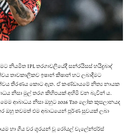
නියමිත IPL තරගාවලියේදී සන්රයිසස් හයිද්‍රබාද්
වය තාවකාලිකව ඉෂාන් කිෂාන් හට ලබාදීමට
වය තීරණය කොට ඇත. ඒ කණ්ඩායමේ නිත්‍ය නායක
ාධය නිසා මුල් තරග කිහිපයක් අහිමි වන බැවින් ය.
ඇති මෙම ආබාධය නිසා ඔහුට 2026 T20 ලෝක කුසලානයද
අතර ඔහු තවමත් එම අබාධයෙන් පූර්ණ සුවයක් ලබා
්ඩායම හා ගිය වර ශූරයන් වූ රෝයල් චැලේන්ජර්ස්