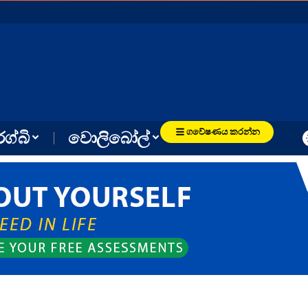
ගවේෂණය කරන්න
රග්බි
වොලිබෝල්