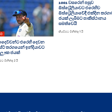
2002 වසරෙන් පසුව
ඕස්ට්‍රේලියාවට එරෙහිව
ඕස්ට්‍රේලියාවේදී එක්දින තරගා
ජයක් ලැබීමට පාකිස්ථානය
සමත්වෙයි
කියවීමට මිනිත්තු 1 යි
කට්
දෙව්වන්ට එරෙහි දෙවන
්ට් තරගයෙන් ඉන්දියාවට
ලු 7ක ජයක්
මට මිනිත්තු 2 යි