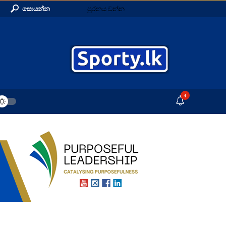
සොයන්න
පුරනය වන්න
4