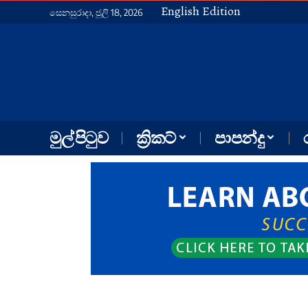
English Edition
සෙනසුරාදා, ජූලි 18, 2026
මුල් පිටුව
ක්‍රිකට්
පාපන්දු