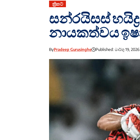
ක්‍රිකට්
සන්රයිසස් හයිද
නායකත්වය ඉෂා
By
Pradeep Gurusinghe
Published: මාර්තු 19, 2026