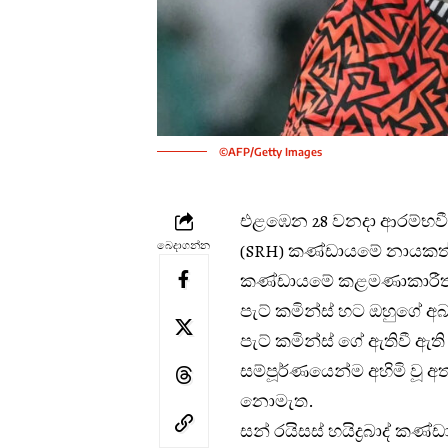
©AFP/Getty Images
එළඹෙන 28 වනදා ආරම්භවීමට 
බෙදාගන්න
(SRH) කණ්ඩායමේ නායකත්
කණ්ඩායමේ කළමණාකාරීත්
පැට් කමින්ස් හට ඔහුගේ අබ
පැට් කමින්ස් ගේ ඇතිවී 
සම්පූර්ණයෙන්ම අහිමි වූ 
නොමැත.
සන් රයිසස් හයිද්‍රබාද් කණ