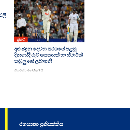
වලි
ක්‍රිකට්
අළු බඳුන දෙවන තරගයේ පළමු
දිනයේදී රූට් ශතකයක් හා ස්ටාර්ක්
කඩුලු 6ක් ලබාගනී
කියවීමට මිනිත්තු 1 යි
රහස්‍යතා ප්‍රතිපත්තිය