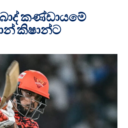
්‍රබාද් කණ්ඩායමේ
න් කිෂාන්ට