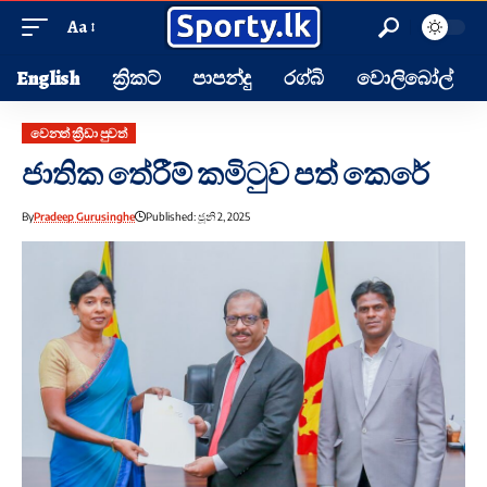
Aa
English
ක්‍රිකට්
පාපන්දු
රග්බි
වොලිබෝල්
වෙනත් ක්‍රීඩා පුවත්
ජාතික තේරීම් කමිටුව පත් කෙරේ
By
Pradeep Gurusinghe
Published: ජූනි 2, 2025