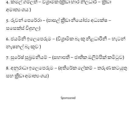
කමල් ගම්ලත් – විශ්‍රාමික (ක්‍රීඩා භාර නිලධාරී – ක්‍රීඩා
අමාත්‍යංශය )
රුවන් පෙරේරා – (පාසල් ක්‍රීඩා නියෝජ්‍ය අධ්‍යක්ෂ –
සසෙක්ස් විදුහල)
ජයමිනි ඉලෙපෙරුම – (විශ්‍රාමික බැංකු නිළධාරීනී – හැටන්
නැෂනල් බැංකුව )
සුරේෂ් සුබ්‍රමනියම් – (සභාපති – ජාතික ඔලිම්පික් කමිටුව)
අනුරාධා ඉලෙපෙරුම – (අතිරේක ලේකම් – තරුණ කටයුතු
සහ ක්‍රීඩා අමාත්‍යංශය)
Sponsored