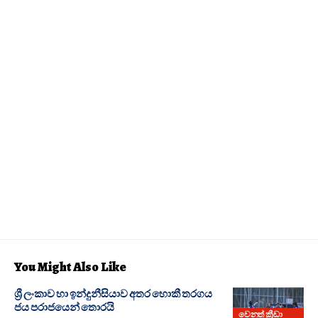
You Might Also Like
ශ්‍රී ලංකාව හා ඉන්දුනීසියාව අතර හොකී තරගය
ජය පරාජයෙන් තොරයි
වෙනත් ක්‍රීඩා