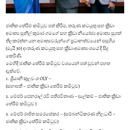
ජාතික තේරීම් කමිටුව පත් කිරීම, තරුණ කටයුතු සහ ක්‍රීඩා
අමාත්‍ය සුනිල් කුමාර ගමගේ සහ ක්‍රීඩා නියෝජ්‍ය අමාත්‍ය සුගත්
තිලකරත්න යන අමාත්‍යවරුන්ගේ ප්‍රධානත්වයෙන් පසුගිය
(මැයි 30) දා තරුණ කටයුතු සහ ක්‍රීඩා අමාත්‍යංශයේ දී සිදු
කෙරිණි.
මෙහිදී ජාතික තේරීම් කමිටුව වශයෙන් පත් වූවන් පහත
දැක්වේ.
ශ්‍රියානි කුලවංශ OLY –
(සභාපති – ජාතික ක්‍රිඩා තෙරීම් කමිටුව)
මේජර් ජෙනරාල් රවී පතිරවිතාණ – (ලේකම් – ජාතික ක්‍රිඩා
තේරීම් කමිටුව )
මේජර් රාජිත සමරසේකර – (සම්බන්ධීකරණ නිලධාරී –
ජාතික ක්‍රිඩා තේරීම් කමිටුව)