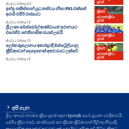
පුවත්
කියවීමට මිනිත්තු 0 යි
ඉන්දු-පකිස්තාන් යුධ තත්වය නිසා PSL එක්සත්
ක්‍රිකට්
අරාබි එමීර් රාජ්‍යයට
වෙනත් ක්‍රීඩා
පුවත්
කියවීමට මිනිත්තු 1 යි
ශ්‍රී ලංකා බේස්බෝල් කණ්ඩායම ඉරානයට
එරෙහිව ඓතිහාසික ජයක් ලබයි
වෙනත් ක්‍රීඩා
පුවත්
කියවීමට මිනිත්තු 1 යි
ලෝක කුසලානය අතරතුරදී ඕස්ට්‍රේලියානු
ක්‍රිකට්
ක්‍රීඩිකාවන් දෙදෙනෙක් අතවරයට ලක්වේ
වෙනත් ක්‍රීඩා
පුවත්
කියවීමට මිනිත්තු 1 යි
අපි ගැන
ශ්‍රී ලංකාවේ නවතම ක්‍රීඩා පුවත් සඳහා Sporty.lk ඔබේ ප්‍රධාන වේදිකාවයි.
දේශීය ක්‍රීඩා ඉසව්, කණ්ඩායම් සහ ක්‍රීඩක ක්‍රීඩිකාවන් පිළිබඳ නිවැරදි,
කාලෝචිත සහ පුළුල් ආවරණයක් ලබා දීමට අපි කැපවී සිටිමු. ක්‍රිකට්