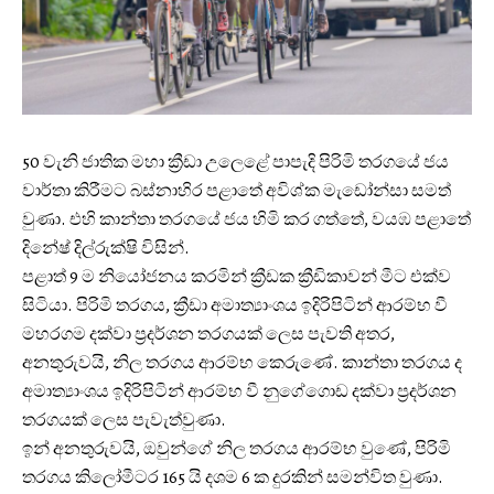
50 වැනි ජාතික මහා ක්‍රීඩා උලෙළේ පාපැදි පිරිමි තරගයේ ජය
වාර්තා කිරීමට බස්නාහිර පළාතේ අවිශ්ක මැඩෝන්සා සමත්
වුණා. එහි කාන්තා තරගයේ ජය හිමි කර ගත්තේ, වයඹ පළාතේ
දිනේෂ් දිල්රුක්ෂි විසින්.
පළාත් 9 ම නියෝජනය කරමින් ක්‍රීඩක ක්‍රීඩිකාවන් ‍මීට එක්ව
සිටියා. පිරිමි තරගය, ක්‍රීඩා අමාත්‍යාංශය ඉදිරිපිටින් ආරම්භ වී
මහරගම දක්වා ප්‍රදර්ශන තරගයක් ලෙස පැවති අතර,
අනතුරුවයි, නිල තරගය ආරම්භ කෙරුණේ. කාන්තා තරගය ද
අමාත්‍යාංශය ඉදිරිපිටින් ආරම්භ වී නුගේගොඩ දක්වා ප්‍රදර්ශන
තරගයක් ලෙස පැවැත්වුණා.
ඉන් අනතුරුවයි, ඔවුන්ගේ නිල තරගය ආරම්භ වුණේ, පිරිමි
තරගය කිලෝමීටර 165 යි දශම 6 ක දුරකින් සමන්විත වුණා.