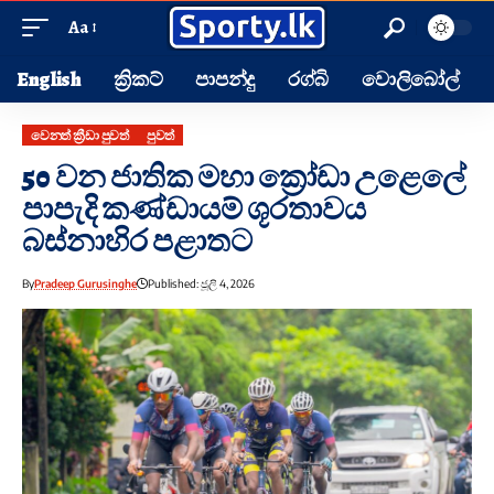
Aa
English
ක්‍රිකට්
පාපන්දු
රග්බි
වොලිබෝල්
වෙනත් ක්‍රීඩා පුවත්
පුවත්
50 වන ජාතික මහා ක්‍රෝඩා උළෙලේ
පාපැදි කණ්ඩායම් ශූරතාවය
බස්නාහිර පළාතට
By
Pradeep Gurusinghe
Published: ජූලි 4, 2026