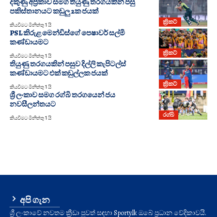
දකුණු අප්‍රිකාව සමග තියුණු තරගයකින් පසු
පකිස්තානයට කඩුලු 2ක ජයක්
ක්‍රිකට්
කියවීමට මිනිත්තු 1 යි
PSL කිරුළ මෙන්ඩිස්ගේ පෙෂාවර් සල්මි
කණ්ඩායමට
ක්‍රිකට්
කියවීමට මිනිත්තු 1 යි
තියුණු තරගයකින් පසුව දිල්ලි කැපිටල්ස්
කණ්ඩායමට එක් කඩුල්ලක ජයක්
ක්‍රිකට්
කියවීමට මිනිත්තු 1 යි
ශ්‍රී ලංකාව සමග රග්බි තරගයෙන් ජය
නවසීලන්තයට
රග්බි
කියවීමට මිනිත්තු 1 යි
අපි ගැන
ශ්‍රී ලංකාවේ නවතම ක්‍රීඩා පුවත් සඳහා Sporty.lk ඔබේ ප්‍රධාන වේදිකාවයි.