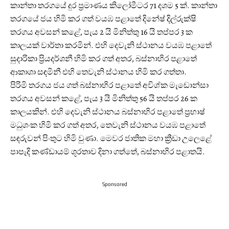
කාන්තා තරගයේ දුර ප්‍රමාණය කිලෝමීටර 71 දශම 5 ක්. කාන්තා
තරගයේ ජය හිමි කර ගත් වයඹ පළාතේ දිනේෂ් දිල්රුක්ෂි
තරගය අවසන් කළේ, පැය 2 යි මිනිත්තු 16 යි තප්පර 3 ක
කාලයක් වාර්තා කරමින්. එහි දෙවැනි ස්ථානය වයඹ පළාතේ
සුදාරිකා ප්‍රියදර්ශනී හිමි කර ගත් අතර, බස්නාහිර පළාතේ
ආකාශා සඳමිනී එහි තෙවැනි ස්ථානය හිමි කර ගත්තා.
පිරිමි තරගය ජය ගත් බස්නාහිර පළාතේ අවිශ්ක මැඩොන්සා
තරගය අවසන් කළේ, පැය 3 යි මිනිත්තු 56 යි තප්පර 26 ක
කාලයකින්. එහි දෙවැනි ස්ථානය බස්නාහිර පළාතේ ප්‍රභාෂ්
මධුශංක හිමි කර ගත් අතර, තෙවැනි ස්ථානය වයඹ පළාතේ
සඳරුවන් පිංතුට හිමි වුණා. මෙවර ජාතික මහා ක්‍රීඩා උලෙළේ
පාපැදි කණ්ඩායම් ශූරතාව දිනා ගත්තේ, බස්නාහිර පළාතයි.
Sponsored