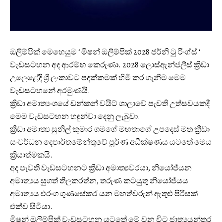
ඔලිම්පික් මෙහෙයුම ‘ මිෂන් ඔලිම්පික් 2028 ජර්නි ටු රිංග්ස් ‘
වැඩසටහන අද ආරම්භ කෙරුණා. 2028 ලොස්ඇන්ජලීස් ක්‍රීඩා
උලෙළේදී ශ්‍රී ලංකාවට පදක්කමක් හිමි කර ගැනීම මෙම
වැඩසටහනේ අරමුණයි.
ක්‍රිඩා අමාත්‍යංශයේ ඩන්කන් වයිට් ශාලාවේ පැවති උත්සවයකදී
මෙම වැඩසටහන හඳුන්වා දෙනු ලැබුවා.
ක්‍රීඩා අමාත්‍ය සුනිල් කුමාර ගමගේ මහතාගේ උපදෙස් මත ක්‍රීඩා
සංවර්ධන දෙපාර්තමේන්තුවේ පූර්ණ අධීක්ෂණය යටතේ මෙය
ක්‍රියාත්මකයි.
අද පැවති වැඩසටහනට ක්‍රීඩා අමාත්‍යවරයා, නියෝජ්යන
අමාත්‍යය සුගත් තිලකරත්න, තරුණ කටයුතු නියෝජ්යය
අමාත්‍යය එරංග ගුණසේකර යන මහත්වරුන් ඇතුළු පිරිසක්
එක්ව සිටියා.
මිෂන් ඔලිම්පික් වැඩසටහන යටතේ මේ වන විට ජාත්‍යයන්තර