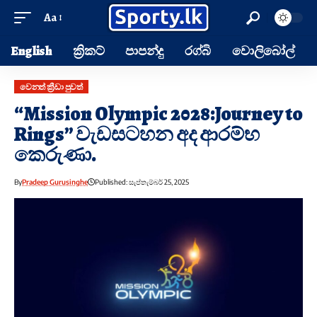
Aa
English
ක්‍රිකට්
පාපන්දු
රග්බි
වොලිබෝල්
වෙනත් ක්‍රීඩා පුවත්
“Mission Olympic 2028:Journey to
Rings” වැඩසටහන අද ආරම්භ
කෙරුණා.
By
Pradeep Gurusinghe
Published: සැප්තැම්බර් 25, 2025