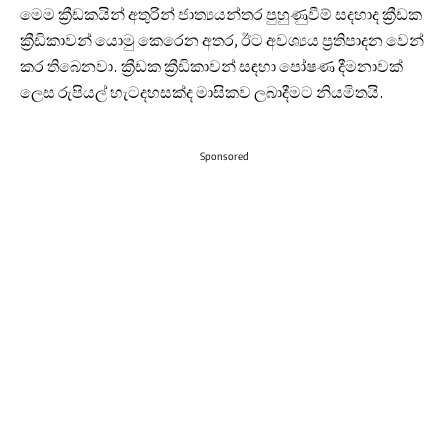
මෙම ක්‍රීඩකයින් අතුරින් ජාත්‍යයන්තර පුහුණුවීම් සදහාද ක්‍රීඩක
ක්‍රීඩිකාවන් යොමු කෙරෙන අතර, ඊට අවශ්‍යය ප්‍රතිපාදන වෙන්
කර තිබෙනවා. ක්‍රීඩක ක්‍රීඩිකාවන් සඳහා පෝෂණ දීමනාවක්
ලෙස රුපියල් හැටදහසක්ද මාසිකව ලබාදීමට නියමිතයි.
Sponsored