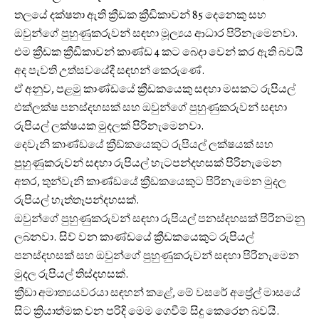
තලයේ දක්ෂතා ඇති ක්‍රීඩක ක්‍රීඩිකාවන් 85 දෙනෙකු සහ
ඔවුන්ගේ පුහුණුකරුවන් සඳහා මූල්‍යය ආධාර පිරිනැමෙනවා.
එම ක්‍රීඩක ක්‍රීඩිකාවන් කාණ්ඩ 4 කට බෙදා වෙන් කර ඇති බවයි
අද පැවති උත්සවයේදී සඳහන් කෙරුණේ.
ඒ අනුව, පළමු කාණ්ඩයේ ක්‍රීඩකයෙකු සඳහා මසකට රුපියල්
එක්ලක්ෂ පනස්දහසක් සහ ඔවුන්ගේ පුහුණුකරුවන් සඳහා
රුපියල් ලක්ෂයක මුදලක් පිරිනැමෙනවා.
දෙවැනි කාණ්ඩයේ ක්‍රීඩ්කයෙකුට රුපියල් ලක්ෂයක් සහ
පුහුණුකරුවන් සඳහා රුපියල් හැටපන්දහසක් පිරිනැමෙන
අතර, තුන්වැනි කාණ්ඩයේ ක්‍රීඩකයෙකුට පිරිනැමෙන මුදල
රුපියල් හැත්තෑපන්දහසක්.
ඔවුන්ගේ පුහුණුකරුවන් සඳහා රුපියල් පනස්දහසක් පිරිනමනු
ලබනවා. සිව් වන කාණ්ඩයේ ක්‍රීඩකයෙකුට රුපියල්
පනස්දහසක් සහ ඔවුන්ගේ පුහුණුකරුවන් සඳහා පිරිනැමෙන
මුදල රුපියල් තිස්දහසක්.
ක්‍රීඩා අමාත්‍යයවරයා සඳහන් කළේ, මේ වසරේ අප්‍රේල් මාසයේ
සිට ක්‍රියාත්මක වන පරිදි මෙම ගෙවීම් සිදු කෙරෙන බවයි.