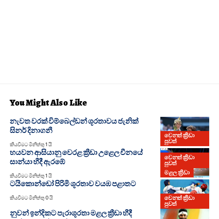
You Might Also Like
නැවත වරක් විම්බෙල්ඩන් ශූරතාවය ජැනික්
සිනර් දිනාගනී
වෙනත් ක්‍රීඩා
පුවත්
කියවීමට මිනිත්තු 1 යි
හයවන ආසියානු වෙරළ ක්‍රීඩා උළෙල චීනයේ
වෙනත් ක්‍රීඩා
සාන්යා හීදී ඇරඹේ
පුවත්
මළල ක්‍රීඩා
කියවීමට මිනිත්තු 1 යි
ටයිකොන්ඩෝ පිරිමි ශූරතාව වයඹ පළාතට
වෙනත් ක්‍රීඩා
කියවීමට මිනිත්තු 0 යි
පුවත්
නුවන් ඉන්දිකට පැරාශූරතා මළල ක්‍රීඩා හීදී