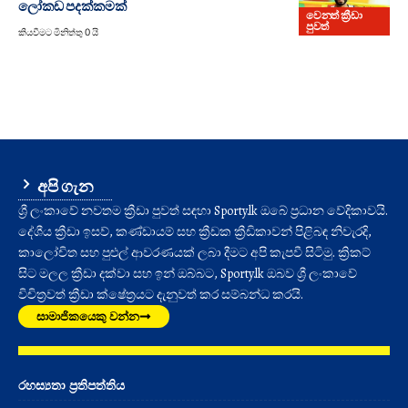
ලෝකඩ පදක්කමක්
වෙනත් ක්‍රීඩා
පුවත්
කියවීමට මිනිත්තු 0 යි
අපි ගැන
ශ්‍රී ලංකාවේ නවතම ක්‍රීඩා පුවත් සඳහා Sporty.lk ඔබේ ප්‍රධාන වේදිකාවයි.
දේශීය ක්‍රීඩා ඉසව්, කණ්ඩායම් සහ ක්‍රීඩක ක්‍රීඩිකාවන් පිළිබඳ නිවැරදි,
කාලෝචිත සහ පුළුල් ආවරණයක් ලබා දීමට අපි කැපවී සිටිමු. ක්‍රිකට්
සිට මලල ක්‍රීඩා දක්වා සහ ඉන් ඔබ්බට, Sporty.lk ඔබව ශ්‍රී ලංකාවේ
විචිත්‍රවත් ක්‍රීඩා ක්ෂේත්‍රයට දැනුවත් කර සම්බන්ධ කරයි.
සාමාජිකයෙකු වන්න
රහස්‍යතා ප්‍රතිපත්තිය