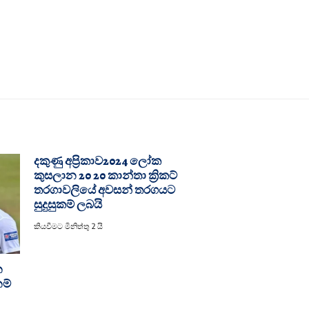
දකුණු අප්‍රිකාව2024 ලෝක
කුසලාන 20 20 කාන්තා ක්‍රිකට්
තරගාවලියේ අවසන් තරගයට
සුදුසුකම් ලබයි
කියවීමට මිනිත්තු 2 යි
න
ම්