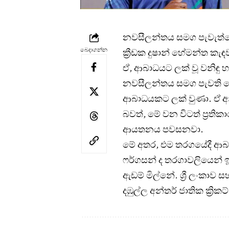
නවසීලන්තය සමග පැවැත්වෙ
බෙදාගන්න
ක්‍රීඩක දුෂාන් හේමන්ත කැ
ඒ, ආබාධයට ලක් වූ වනිඳු 
නවසීලන්තය සමග පැවති දෙව
ආබාධයකට ලක් වුණා. ඒ අනු
බවත්, මේ වන විටත් ප්‍රතිකාර
ආයතනය පවසනවා.
මේ අතර, එම තරගයේදී ආබාධ
ෆර්ගසන් ද තරගාවලියෙන් 
ඇඩම් මිල්නේ. ශ්‍රී ලංකාව
දඹුල්ල අන්තර් ජාතික ක්‍රිකට