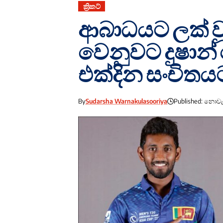
ක්‍රිකට්
ආබාධයට ලක් වූ
වෙනුවට දුෂාන් හ
එක්දින සංචිතය
By
Sudarsha Warnakulasooriya
Published: නොවැම