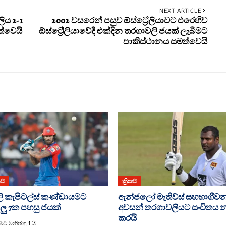
NEXT ARTICLE
ිය 2-1
2002 වසරෙන් පසුව ඕස්ට්‍රේලියාවට එරෙහිව
්වෙයි
ඕස්ට්‍රේලියාවේදී එක්දින තරගාවලි ජයක් ලැබීමට
පාකිස්ථානය සමත්වෙයි
කට්
ක්‍රිකට්
්ලි කැපිටල්ස් කණ්ඩායමට
ඇන්ජලෝ මැතිව්ස් සහභාගීව
ලු 7ක පහසු ජයක්
අවසන් තරගාවලියට සංචිතය න
කරයි
ට මිනිත්තු 1 යි