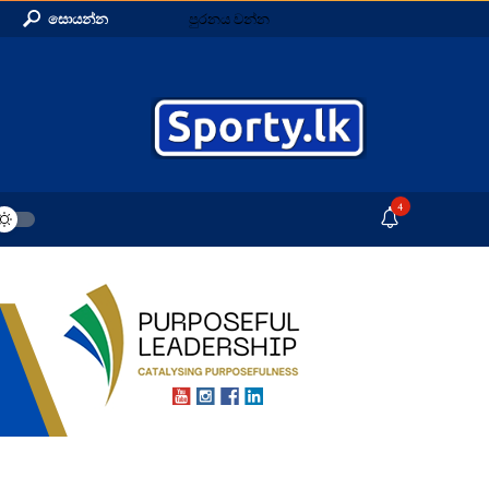
සොයන්න
පුරනය වන්න
4