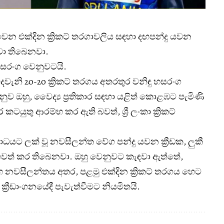
න එක්දින ක්‍රිකට් තරගාවලිය සඳහා දඟපන්දු යවන
ඳවා තිබෙනවා.
හසරංග වෙනුවටයි.
ැනි 20-20 ක්‍රිකට් තරගය අතරතුර වනිඳු හසරංග
ව ඔහු, වෛද්‍ය ප්‍රතිකාර සඳහා යළිත් කොළඹට පැමිණි
 කටයුතු ආරම්භ කර ඇති බවත්, ශ්‍රී ලංකා ක්‍රිකට්
යට ලක් වූ නවසීලන්ත වේග පන්දු යවන ක්‍රීඩක, ලුකී
ඉවත් කර තිබෙනවා. ඔහු වෙනුවට කැඳවා ඇත්තේ,
 සහ නවසීලන්තය අතර, පළමු එක්දින ක්‍රිකට් තරගය හෙට
් ක්‍රීඩාංගනයේදී පැවැත්වීමට නියමිතයි.