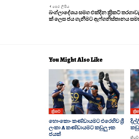
පෙර ලිපිය
බංග්ලාදේශය සමග එක්දින ක්‍රිකට් තරගාවල
ක් ලෙස ජය ගැනීමට ඇෆ්ගනිස්තානය සමත
You Might Also Like
ක්‍රිකට්
ක්‍රි
හොංකොං කණ්ඩායමට එරෙහිව ශ්‍රී
දිල
ලංකා A කණ්ඩායමට කඩුලු 7ක
කඩු
ජයක්
කියවීම