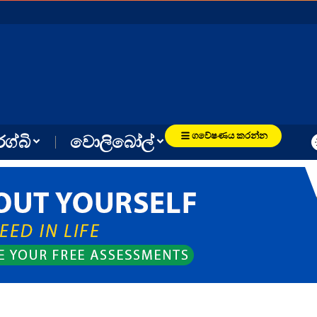
ගවේෂණය කරන්න
රග්බි
වොලිබෝල්