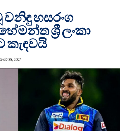
 වනිඳු හසරංග
ේමන්ත ශ්‍රී ලංකා
ට කැඳවයි
්බර් 25, 2024