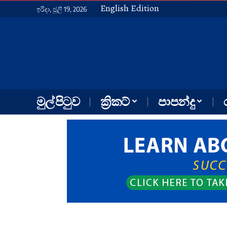
English Edition
ඉරිදා, ජූලි 19, 2026
මුල් පිටුව
ක්‍රිකට්
පාපන්දු