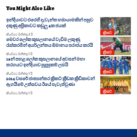
You Might Also Like
ඉන්දියාවට එරෙහි දැවැන්ත හඹායාමකින් පසුව
දකුණු අප්‍රිකාවට කඩුලු 4ක ජයක්
ක්‍රිකට්
කියවීමට මිනිත්තු 2 යි
මෙවර ලෝක කුසලානයේ වැඩිම ලකුණු
රැස්කරමින් අයර්ලන්තය ඕමානය පරාජය කරයි
ක්‍රිකට්
කියවීමට මිනිත්තු 1 යි
19න් පහළ ලෝක කුසලානයේ අවසන් මහා
තරගයට ඉන්දියාව සුදුසුකම් ලබයි
ක්‍රිකට්
කියවීමට මිනිත්තු 1 යි
2024 වසරේ ජාත්‍යන්තර ක්‍රිකට් ක්‍රීඩක ක්‍රිඩිකාවන්
ඇගයීමේ උත්සවය ඊයේ පැවැත්වුණා
ක්‍රිකට්
කියවීමට මිනිත්තු 1 යි