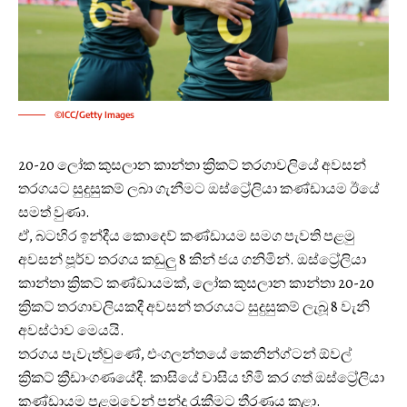
©ICC/Getty Images
20-20 ලෝක කුසලාන කාන්තා ක්‍රිකට් තරගාවලියේ අවසන්
තරගයට සුදුසුකම් ලබා ගැනීමට ඔස්ට්‍රේලියා කණ්ඩායම ඊයේ
සමත් වුණා.
ඒ, බටහිර ඉන්දීය කොදෙව් කණ්ඩායම සමග පැවති පළමු
අවසන් පූර්ව තරගය කඩුලු 8 කින් ජය ගනිමින්. ඔස්ට්‍රේලියා
කාන්තා ක්‍රිකට් කණ්ඩායමක්, ලෝක කුසලාන කාන්තා 20-20
ක්‍රිකට් තරගාවලියකදී අවසන් තරගයට සුදුසුකම් ලැබූ 8 වැනි
අවස්ථාව මෙයයි.
තරගය පැවැත්වුණේ, එංගලන්තයේ කෙනින්ග්ටන් ඕවල්
ක්‍රිකට් ක්‍රීඩාංගණයේදී. කාසියේ වාසිය හිමි කර ගත් ඔස්ට්‍රේලියා
කණ්ඩායම පළමුවෙන් පන්දු රැකීමට තීරණය කළා.