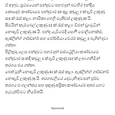
ඒ අනුව, ප්‍රථමයෙන් පන්දුවට පහර දුන් බටහිර ඉන්දීය
කොදෙව් කණ්ඩායම පන්දුවාර 20 තුළ කඩුලු 7 ක් දැවී ලකුණු
125 ක් රැස් කළා. නායිකා හෙලී මැතිව්ස් ලකුණු 30 යි.
ෂිමයින් කැම්බෙල් ලකුණු 22 ක් රැස් කළා. ඩි‍එන් ඩ්‍රා ඩුටින්
නොදැවී ලකුණු 26 යි. පන්දු යැවීමේදී සොෆී මොලිනෙක්ස්,
ඇෂ්ලින්ග් ගාර්ඩ්නර් සහ ජෝර්ජියා වේරම් කඩුලු 2 බැගින් දවා
ගත්තා.
පිළිතුරු ලෙස පන්දුවට පහර දුන් ඔස්ට්‍රේලියා කණ්ඩායම
පන්දුවාර 13 කදී කඩුලු 2 ක් දැවී ලකුණු 127 ක් ලබා ගනිමින්
තරගය ජය ගත්තා.
බෙත් මූනි නොදැවී ලකුණු 61 ක් රැස් කළා. ඇෂ්ලින්ග් ගාර්ඩ්නර්
නොදැවී ලකුණු 35 යි. තරගාවලියේ දෙවැනි අවසන් පූර්ව
තරගය එංගලන්තය සහ දකුණු අප්‍රිකා කණ්ඩායම් අතර හෙට
පැවැත්වීමට නියමිතයි.
Sponsored