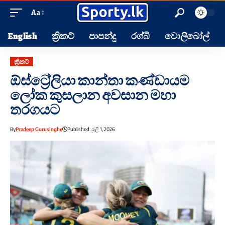
Aa
English
ක්‍රිකට්
පාපන්දු
රග්බි
වොලිබෝල්
ක්‍රිකට්
ඕස්ට්‍රේලියා කාන්තා කණ්ඩායම
ලෝක කුසලාන අවසාන මහා
තරගයට
By
Pradeep Gurusinghe
Published: ජූලි 1, 2026