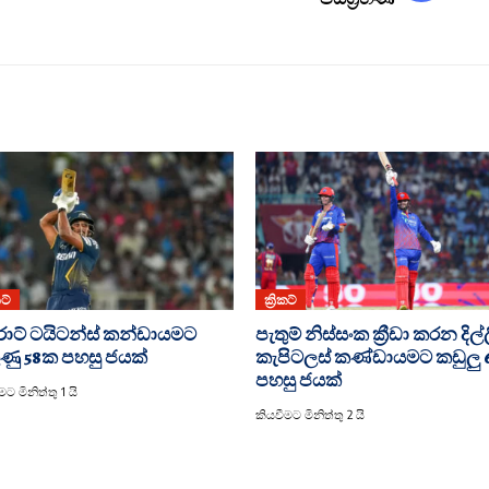
කට්
ක්‍රිකට්
රාට් ටයිටන්ස් කන්ඩායමට
පැතුම් නිස්සංක ක්‍රීඩා කරන දිල්
ණු 58ක පහසු ජයක්
කැපිටලස් කණ්ඩායමට කඩුලු
පහසු ජයක්
ට මිනිත්තු 1 යි
කියවීමට මිනිත්තු 2 යි