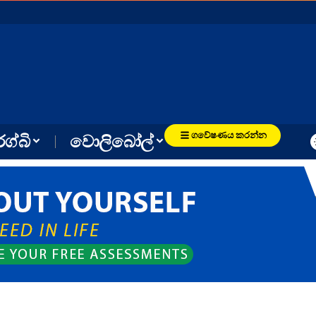
ගවේෂණය කරන්න
රග්බි
වොලිබෝල්