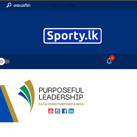
සොයන්න
පුරනය වන්න
2