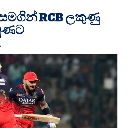
 සමගින් RCB ලකුණු
ුණට
5