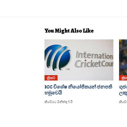
You Might Also Like
ක්‍රිකට්
ක්‍රි
ICC විශේෂ නියෝජිතයන් ජනපති
ගුජ
හමුවෙයි
ලකු
කියවීමට මිනිත්තු 1 යි
කියවීම