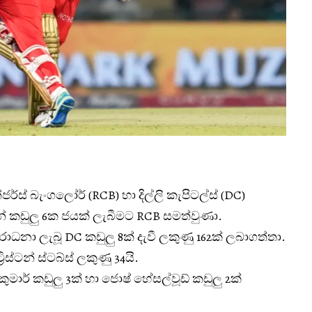
්ස් බැංගලෝර් (RCB) හා දිල්ලි කැපිටල්ස් (DC)
කඩුලු 6ක ජයක් ලැබීමට RCB සමත්වුණා.
රාධනා ලැබූ DC කඩුලු 8ක් දැවී ලකුණු 162ක් ලබාගත්තා.
‍රිස්ටන් ස්ටබ්ස් ලකුණු 34යි.
කුමාර් කඩුලු 3ක් හා ජොෂ් හේසල්වූඩ් කඩුලු 2ක්