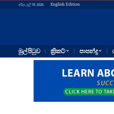
English Edition
ඉරිදා, ජූලි 19, 2026
මුල් පිටුව
ක්‍රිකට්
පාපන්දු