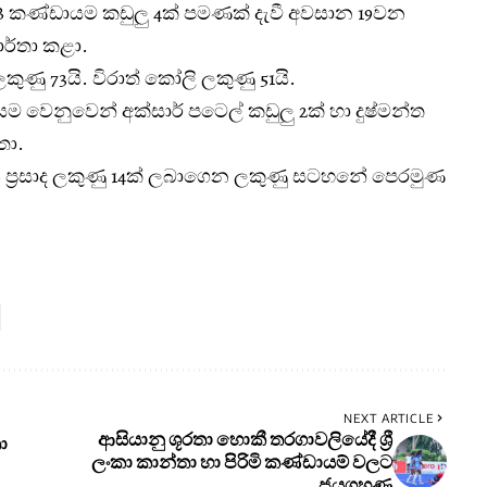
 RCB කණ්ඩායම කඩුලු 4ක් පමණක් දැවී අවසාන 19වන
ාර්තා කළා.
ුණු 73යි. විරාත් කෝලි ලකුණු 51යි.
ායම වෙනුවෙන් අක්සාර් පටෙල් කඩුලු 2ක් හා දුෂ්මන්ත
තා.
 ප්‍රසාද ලකුණු 14ක් ලබාගෙන ලකුණු සටහනේ පෙරමුණ
NEXT ARTICLE
ආසියානු ශූරතා හොකී තරගාවලියේදී ශ්‍රී
ා
ලංකා කාන්තා හා පිරිමි කණ්ඩායම් වලට
ජයග්‍රහණ