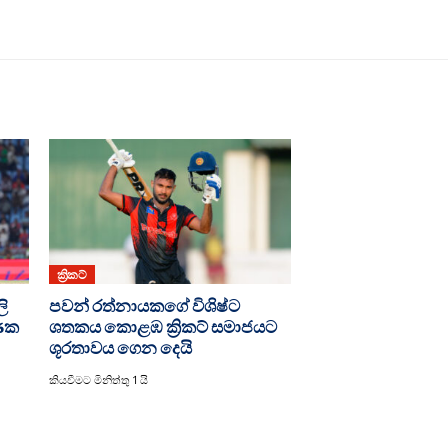
ක්‍රිකට්
ලි
පවන් රත්නායකගේ විශිෂ්ට
 6ක
ශතකය කොළඹ ක්‍රිකට් සමාජයට
ශූරතාවය ගෙන දෙයි
කියවීමට මිනිත්තු 1 යි