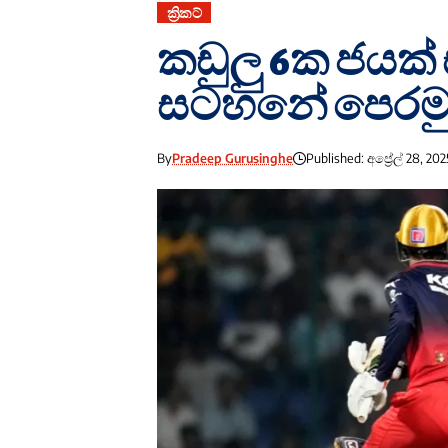
ක්‍රිකට්
කඩුලු 6ක ජයක්
සටහනේ පෙරම
By
Pradeep Gurusinghe
Published: අප්‍රේල් 28, 202