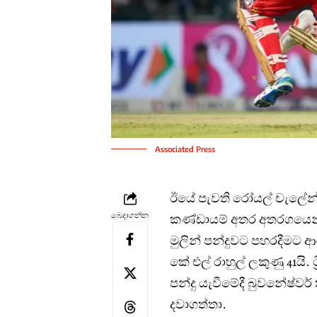
Associated Press
ඊයේ පැවති රෝයල් චැලේන්ජර
බෙදාගන්න
කණ්ඩායම් අතර අතරගයෙන් 
මුලින් පන්දුවට පහරදීමට ආ
කේ එල් රාහුල් ලකුණු 41යි. ට්
පන්දු යැවීමේදී බුවනේෂ්වර් 
දවාගත්තා.