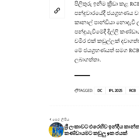
පිලිතුරු ඉනිම ක්‍රීඩා කළ
පන්දුවාරයේදී ජයග්‍රහණය ව
කෘනාල් පාන්ඩියා නොදැවී ලක
පන්දුයැවීමේදී දිල්ලි කණ්ඩ
චමීර එක් කඩුල්ලක් දවාගත්
මේ ජයග්‍රහණයත් සමග RCB
ලබාගත්තා.
TAGGED:
DC
IPL 2025
RCB
පෙර ලිපිය
ශ්‍රී ලංකාවට එරෙහිව ඉන්දීය කාන්ත
කණ්ඩායමට කඩුලු 9ක ජයක්