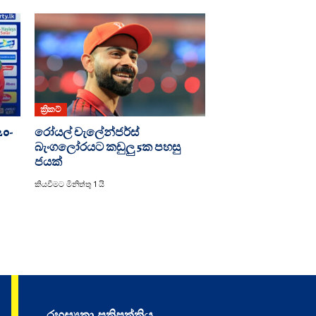
ක්‍රිකට්
20-
රෝයල් චැලේන්ජර්ස්
බැංගලෝරයට කඩුලු 5ක පහසු
ජයක්
කියවීමට මිනිත්තු 1 යි
රහස්‍යතා ප්‍රතිපත්තිය