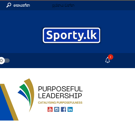
සොයන්න
පුරනය වන්න
3