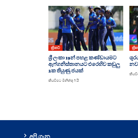
ක්‍රිකට්
ක්‍රි
ශ්‍රී ලංකා 19න් පහළ කණ්ඩායමට
ශූර
ඇෆ්ගනිස්තානයට එරෙහිව කඩුලු
නව
2ක තියුණු ජයක්
කියවීම
කියවීමට මිනිත්තු 1 යි
අපි ගැන