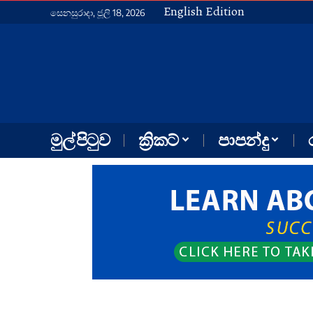
English Edition
සෙනසුරාදා, ජූලි 18, 2026
මුල් පිටුව
ක්‍රිකට්
පාපන්දු