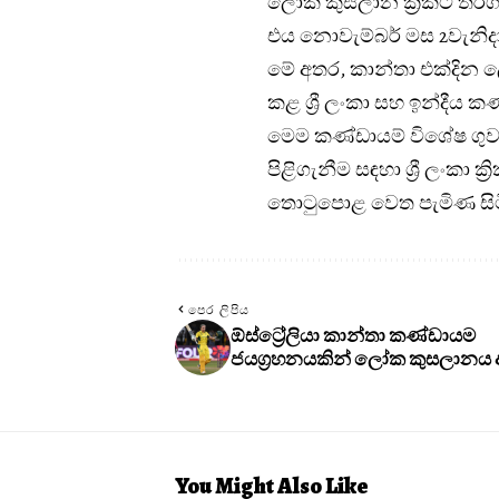
ලෝක කුසලාන ක්‍රිකට් තරග
එය නොවැම්බර් මස 2වැනිදා
මේ අතර, කාන්තා එක්දින ල
කළ ශ්‍රී ලංකා සහ ඉන්දීය 
මෙම කණ්ඩායම් විශේෂ ගුවන
පිළිගැනීම සඳහා ශ්‍රී ලංකා
තොටුපොළ වෙත පැමිණ සිට
පෙර ලිපිය
ඕස්ට්‍රේලියා කාන්තා කණ්ඩායම
ජයග්‍රහනයකින් ලෝක කුසලානය 
You Might Also Like