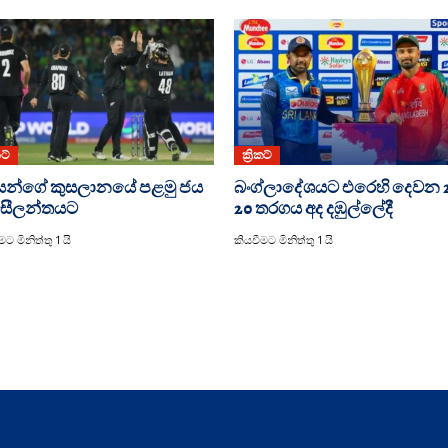
කට්
ක්‍රිකට්
යන්ගේ කුසලානයේ පළමු ජය
බංග්ලාදේශයට එරෙහි දෙවන 
සීලන්තයට
20 තරගය අද දඹුල්ලේදී
ට මිනිත්තු 1 යි
කියවීමට මිනිත්තු 1 යි