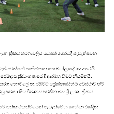
ාන ක්‍රිකට් තරගාවලිය යටතේ මෙරටදී පැවැත්වෙන
වැත්වෙන්නේ පාකිස්තාන සහ බංග්ලාදේශය අතරයි.
‍රේමදාස ක්‍රීඩාංගණයේ දී ආරම්භ වීමට නියමිතයි.
 තරග නොමිලේ නැරඹීමට ප්‍රේක්ෂකයින්ට අවස්ථාව හිමි
 සවස 1 සිට විවෘතව පවතින බව ශ්‍රී ලංකා ක්‍රිකට්
.
වේ සම සත්කාරකත්වයෙන් පැවැත්වෙන කාන්තා එක්දින