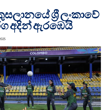
සලානයේ ශ්‍රී ලංකාවේ
ග අදින් ඇරඹෙයි
2025