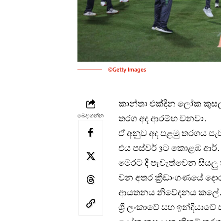
©Getty Images
කාන්තා එක්දින ලෝක කුසල
බෙදාගන්න
තරග අද ආරම්භ වනවා.
ඒ අනුව අද පළමු තරගය පැ
එය පස්වර් 3ට කොළඹ ආර්. ප්
මෙරට දී පැවැත්වෙන සියලු
වන අතර ක්‍රීඩාංගණයේ දොරටු
ආයතනය නිවේදනය කලේ
ශ්‍රී ලංකාවේ සහ ඉන්දියා