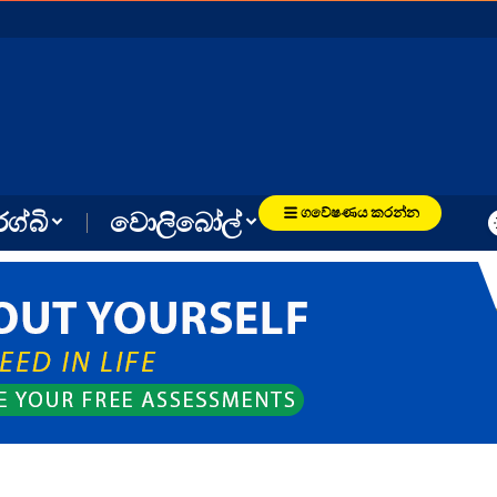
ගවේෂණය කරන්න
රග්බි
වොලිබෝල්