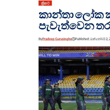
ක්‍රිකට්
කාන්තා ලෝක කු
පැවැත්වෙන තර
By
Pradeep Gurusinghe
Published: ඔක්තෝබර් 2, 