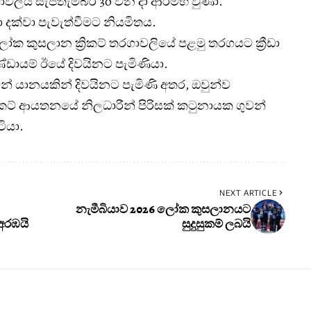
ාවලිය සැප්තැම්බර් 30 වන දා ආරම්භ වුණා.
 දක්වා පැවැත්වීමට නියමිතය.
ෝක කුසලාන ක්‍රිකට් තරගාවලියේ පළමු තරගයට ක්‍රීඩා
කණ්ඩායම් ඊයේ දිවයිනට පැමිණියා.
් යානයකින් දිවයිනට පැමිණි අතර, ඔවුන්ව
 ක්‍රිකට් ආයතනයේ නිලධාරීන් පිරිසක් කටුනායක ගුවන්
ියා.
NEXT ARTICLE
නැමීබියාව 2026 ලෝක කුසලානයට
අරඹයි
සුදුසුකම් ලබයි