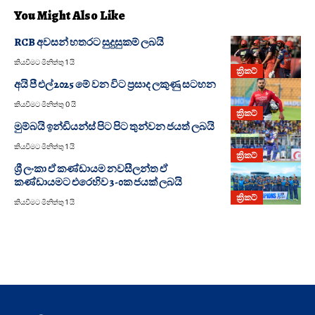
You Might Also Like
RCB අවසන් හතරට සුදුසුකම් ලබයි
කියවීමට මිනිත්තු 1 යි
ක්‍රිකට්
අයි පී එල් 2025 මේ වන විට ප්‍රසාද ලකුණු සටහන
කියවීමට මිනිත්තු 0 යි
ක්‍රිකට්
මුම්බයි ඉන්ඩියන්ස් පිට පිට තුන්වන ජයත් ලබයි
කියවීමට මිනිත්තු 1 යි
ක්‍රිකට්
ශ්‍රී ලංකා ඒ කණ්ඩායම නවසීලන්ත ඒ
කණ්ඩායමට එරෙහිව 3-0ක ජයක් ලබයි
ක්‍රිකට්
කියවීමට මිනිත්තු 1 යි