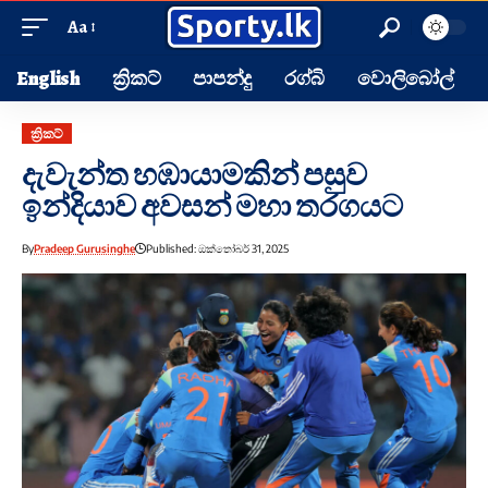
Aa
English
ක්‍රිකට්
පාපන්දු
රග්බි
වොලිබෝල්
ක්‍රිකට්
දැවැන්ත හඹායාමකින් පසුව
ඉන්දියාව අවසන් මහා තරගයට
By
Pradeep Gurusinghe
Published: ඔක්තෝබර් 31, 2025