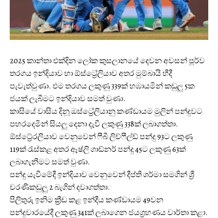
2025 කාන්තා එක්දින ලෝක කුසලානයේ දෙවන අවසන් පූර්ව
තරගය ඉන්දියාව හා ඕස්ට්‍රේලියාව අතර මුම්බායි හීදී
පැවැත්වුණා. එම තරගය ලකුණු 339ක් හඹායමින් කඩුලු 5ක
ජයක් ලැබීමට ඉන්දියාව සමත් වුණා.
කාසියේ වාසිය දිනූ ඔස්ට්‍රේලියානු කණ්ඩායම මුලින් පන්දුවට
පහරදෙමින් සියලු දෙනා දැවී ලකුණු 338ක් ලබාගත්තා.
ඕස්ට්‍ර්‍රෙලියාව වෙනුවෙන් ෆීබී ලිච්ෆීල්ඩ් පන්දු 93ට ලකුණු
119ක් රැස්කළ අතර ඈෂ්ලි ගාඩ්නර් පන්දු 45ට ලකුණු 63ක්
ලබාගැනීමට සමත් වුණා.
පන්දු යැවීමේදී ඉන්දියාව වෙනුවෙන් දීප්ති ශර්මා සමගින් ශ්‍රී
චරණිකඩුලු 2 බැගින් දවාගත්තා.
පිලිතුරු ඉනිම ක්‍රීඩ කළ ඉන්දීය කණ්ඩායම 49වන
පන්දුවාරයේදී ලකුණු 341ක් ලබාගෙන ජයග්‍රහණය වාර්තා කළා.