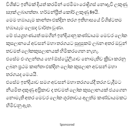
විශිෂ්ට ඉනිමක් දියත් කරමින් ජෙමීමා රොද්‍රිගස් නොදැවී ලකුණු
127ක් ලබාගත්තා. හර්මන්ප්‍රීත් කෝර් ලකුණු 89යි.
මෙම හඹායෑම කාන්තා එක්දින තරග ඉතිහාසයේ විශිෂ්ටතම
හඹායෑම ලෙසද වාර්තා වුණා.
මේ ජයග්‍රහණයත් සමගින් ඉන්දියානු කණ්ඩායම මෙවර ලෝක
කුසලානයේ අවසන් මහා තරගයට සුදුසුකම් ලබන අතර ඔවුන්
තවමත් ලෝකකුසලානයක් හිමිකරගෙන නැහැ.
එසේම එංගලන්තය හෝ ඕස්ට්‍රේලියාව නොමැතිව ක්‍රීඩා කරනු
ලබන ප්‍රථම කාන්තා එක්දින ලෝක කුසලාන අවසන් මහා
තරගයද මෙයයි.
එසේම ඉන්දියාව සමග අවසන් මහා තරගයේදී තරග වැදීමට
නියමිත දකුණු අප්‍රිකාව ද තවමත් ලෝක කුසලානයක් ජයගෙන
නොමැති අතර මෙවර ලෝක ශූරතාවය අලුත්ම කණ්ඩායමකට
හිමිවනු ඇත.
Sponsored