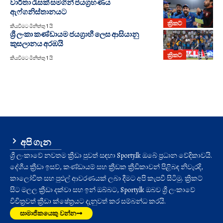
වාර්තා රැසක් සමගින් ජයග්‍රහණය
ඇෆ්ගනිස්තානයට
ක්‍රිකට්
කියවීමට මිනිත්තු 1 යි
ශ්‍රී ලංකා කණ්ඩායම ජයග්‍රාහී ලෙස ආසියානු
කුසලානය අරඹයි
ක්‍රිකට්
කියවීමට මිනිත්තු 1 යි
අපි ගැන
ශ්‍රී ලංකාවේ නවතම ක්‍රීඩා පුවත් සඳහා Sporty.lk ඔබේ ප්‍රධාන වේදිකාවයි.
දේශීය ක්‍රීඩා ඉසව්, කණ්ඩායම් සහ ක්‍රීඩක ක්‍රීඩිකාවන් පිළිබඳ නිවැරදි,
කාලෝචිත සහ පුළුල් ආවරණයක් ලබා දීමට අපි කැපවී සිටිමු. ක්‍රිකට්
සිට මලල ක්‍රීඩා දක්වා සහ ඉන් ඔබ්බට, Sporty.lk ඔබව ශ්‍රී ලංකාවේ
විචිත්‍රවත් ක්‍රීඩා ක්ෂේත්‍රයට දැනුවත් කර සම්බන්ධ කරයි.
සාමාජිකයෙකු වන්න