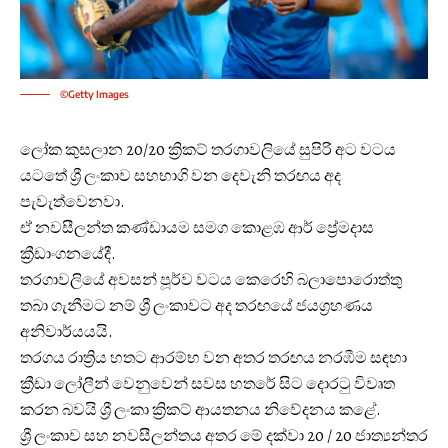
©Getty Images
ලෝක කුසලාන 20/20 ක්‍රිකට් තරගාවලියේ සුපිරි අට වටය
යටතේ ශ්‍රී ලංකාව සහභාගි වන දෙවැනි තරඟය අද
පැවැත්වෙනවා.
ඒ නවසීලන්ත කණ්ඩායම සමග කොළඹ ආර් ප්‍රේමදාස
ක්‍රීඩාංගනයේදී.
තරගාවලියේ අවසන් පූර්ව වටය කෙරෙහි බලාපොරොත්තු
තබා ගැනීමට නම් ශ්‍රී ලංකාවට අද තරඟයේ ජයග්‍රහණය
අනිවාර්යයයි.
තරගය රාත්‍රිය හතට ආරම්භ වන අතර තරඟය නරඹීම සඳහා
ක්‍රීඩා ලෝලීන් වෙනුවෙන් සවස හතරේ සිට දොරටු විවෘත
කරන බවයි ශ්‍රී ලංකා ක්‍රිකට් ආයතනය නිවේදනය කළේ.
ශ්‍රී ලංකාව සහ නවසීලන්තය අතර මේ දක්වා 20 / 20 ජාත්‍යන්තර