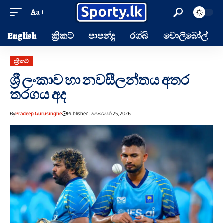
Aa
English
ක්‍රිකට්
පාපන්දු
රග්බි
වොලිබෝල්
ක්‍රිකට්
ශ්‍රී ලංකාව හා නවසීලන්තය අතර
තරගය අද
By
Pradeep Gurusinghe
Published: පෙබරවාරි 25, 2026