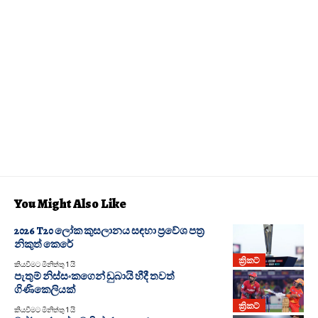
You Might Also Like
2026 T20 ලෝක කුසලානය සඳහා ප්‍රවේශ පත්‍ර
නිකුත් කෙරේ
ක්‍රිකට්
කියවීමට මිනිත්තු 1 යි
පැතුම් නිස්සංකගෙන් ඩුබායි හීදී තවත්
ගිණිකෙලියක්
ක්‍රිකට්
කියවීමට මිනිත්තු 1 යි