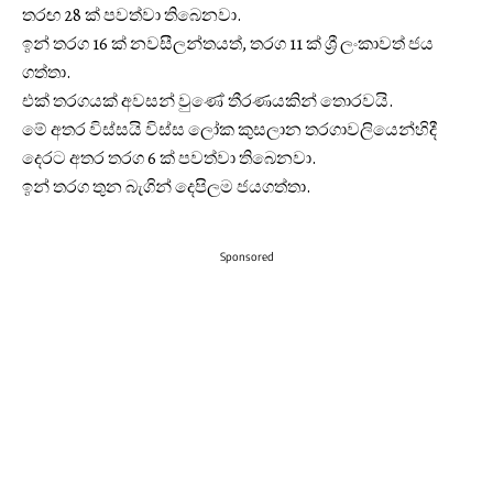
තරඟ 28 ක් පවත්වා තිබෙනවා.
ඉන් තරග 16 ක් නවසීලන්තයත්, තරග 11 ක් ශ්‍රී ලංකාවත් ජය
ගත්‍තා.
එක් තරගයක් අවසන් වුණේ තීරණයකින් තොරවයි.
මේ අතර විස්සයි විස්ස ලෝක කුසලාන තරගාවලියෙන්හිදී
දෙරට අතර තරග 6 ක් පවත්වා තිබෙනවා.
ඉන් තරග තුන බැගින් දෙපිලම ජයගත්තා.
Sponsored