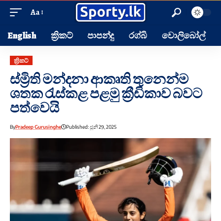
Aa
English
ක්‍රිකට්
පාපන්දු
රග්බි
වොලිබෝල්
ක්‍රිකට්
ස්ම්‍රිති මන්දනා ආකෘති තුනෙන්ම
ශතක රැස්කළ පළමු ක්‍රීඩිකාව බවට
පත්වෙයි
By
Pradeep Gurusinghe
Published: ජූනි 29, 2025