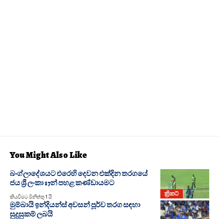
You Might Also Like
බංග්ලාදේශයට එරෙහි දෙවන එක්දින තරගයේ
ජය ශ්‍රී ලංකා 17න් පහළ කණ්ඩායමට
ක්‍රිකට්
කියවීමට මිනිත්තු 1 යි
මුම්බායි ඉන්දියන්ස් අවසන් පූර්ව තරග සඳහා
සුදුසුකම් ලබයි