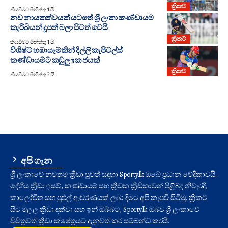
ක්‍රිකට්
කියවීමට මිනිත්තු 1 යි
නව නායකත්වයක් යටතේ ශ්‍රී ලංකා කණ්ඩායම
කැරීබියන් දූපත් බලා පිටත් වෙයි
ක්‍රිකට්
කියවීමට මිනිත්තු 1 යි
විශිෂ්ට හඹායෑමකින් දිල්ලි කැපිටල්ස්
කණ්ඩායමට කඩුලු 3ක ජයක්
ක්‍රිකට්
කියවීමට මිනිත්තු 2 යි
අපි ගැන
ශ්‍රී ලංකාවේ නවතම ක්‍රීඩා පුවත් සඳහා Sporty.lk ඔබේ ප්‍රධාන වේදිකාවයි.
දේශීය ක්‍රීඩා ඉසව්, කණ්ඩායම් සහ ක්‍රීඩක ක්‍රීඩිකාවන් පිළිබඳ නිවැරදි,
කාලෝචිත සහ පුළුල් ආවරණයක් ලබා දීමට අපි කැපවී සිටිමු. ක්‍රිකට්
සිට මලල ක්‍රීඩා දක්වා සහ ඉන් ඔබ්බට, Sporty.lk ඔබව ශ්‍රී ලංකාවේ
විචිත්‍රවත් ක්‍රීඩා ක්ෂේත්‍රයට දැනුවත් කර සම්බන්ධ කරයි.