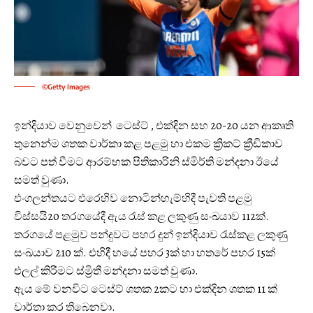
©Getty Images
ඉන්දියාව වෙනුවෙන් ‍ ටෙස්ට් , එක්දින සහ 20-20 යන ආකෘති
තුනෙන්ම ශතක වාර්කා කළ පළමු හා එකම ක්‍රිකට් ක්‍රීඩිකාව
බවට පත් වීමට ආරම්භක පිතිකාරිනි ස්මිර්ති මන්දනා ඊයේ
සමත් වුණා.
එංගලන්තයට එරෙහිව නොටින්හැම්හිදී පැවති පළමු
විස්සයි20 තරගයේදී ඇය රැස් කළ ලකුණු සංඛයාව 112ක්.
තරගයේ පළමුව පන්දුවට පහර දුන් ඉන්දියාව රැස්කළ ලකුණු
සංඛයාව 210 ක්. එහිදී හයේ පහර 3ක් හා හතරේ පහර 15ක්
එලල් කිරීමට ස්ම්‍රිතී මන්දනා සමත් වුණා.
ඇය මේ වනවිට ටෙස්ට් ශතක 2කට හා එක්දින ශතක 11 ක්
වාර්තා කර තිබෙනවා.