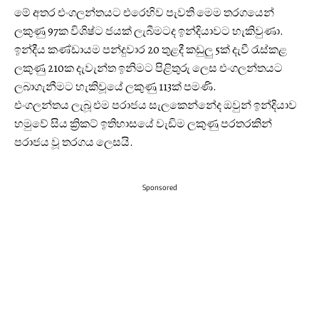
මේ අතර එංගලන්තයට එරෙහිව පැවති මෙම තරගයෙන්
ලකුණු 97ක විශිෂ්ට ජයක් ලැබීමටද ඉන්දියාවට හැකිවුණා.
ඉන්දීය කණ්ඩායම පන්දුවාර 20 තුළදී කඩුලු 5ක් දැවී රැස්කළ
ලකුණු 210ක දැවැන්ත ඉනිමට පිළිතුරු ලෙස එංගලන්තයට
ලබාගැනීමට හැකිවූයේ ලකුණු 113ක් පමණි.
එංගලන්තය ලැබූ එම පරාජය සැලකෙන්නේද ඔවුන් ඉන්දියාව
හමුවේ සිය ක්‍රිකට් ඉතිහාසයේ වැඩිම ලකුණු පරතරකින්
පරාජය වූ තරගය ලෙසයි.
Sponsored