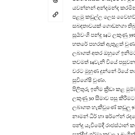
යවන්නන් අන්දමන්ද කරමින
පළමු කඩුල්ල ලෙස වෛභව් සූ
සබඳතාවයක් ගොඩනගා තිබ
සූර්‍යවංශි පන්දු 14ට ලකුණ
හතරේ පහරක් ඇතුළත් වුණා.
ලබාගත් අතර ඔහුගේ ඉනිමට
තවමත් 14වැනි වියේ පසුවන වෛ
වරට මුහුණ දුන්නේ ඊයේ තර
සුවිශේෂි වුණා.
පිලිතුරු ඉනිම ක්‍රීඩා කළ ම
ලකුණු 30 සීමාව පසු කිරී
ලබාගත හැකිවුණේ කඩුලු 9
නාමන් ධීර් හා ෂර්ෆේන් රද
පන්දු යැවීමේදී රාජස්ථාන් 
සන්දීප් ශර්මා කඩුලු 2 බැගි