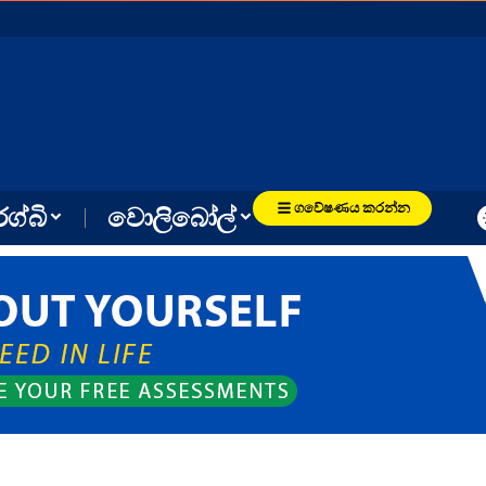
ගවේෂණය කරන්න
රග්බි
වොලිබෝල්