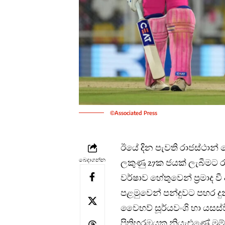
©Associated Press
ඊයේ දින පැවති රාජස්ථාන් 
බෙදාගන්න
ලකුණු 27ක ජයක් ලැබීමට 
වර්ෂාව හේතුවෙන් ප්‍රමාද 
පළමුවෙන් පන්දුවට පහර දු
වෛභව් සූර්යවංශි හා යසස්ව
පිතිහරඹයක නියැළුණේ මුම්බ