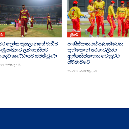
කට්
ක්‍රිකට්
වර ලෝක කුසලානයේ වැඩිම
පාකිස්තානයේ පැවැත්වෙන
ණු සංඛ්‍යාව ලබාගැනීමට
තුන්කොන් තරගාවලියට
ෙව් කණ්ඩායම සමත් වුණා
ඇෆ්ගනිස්තානය වෙනුවට
සිම්බාබ්වේ
ට මිනිත්තු 1 යි
කියවීමට මිනිත්තු 0 යි