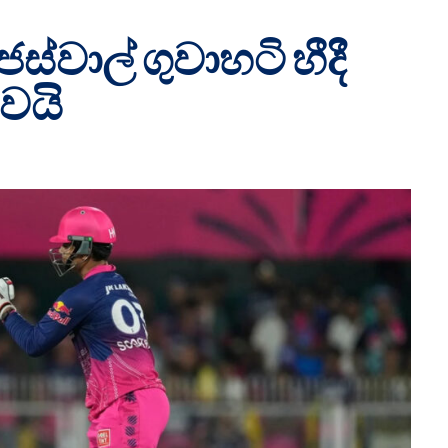
ස්වාල් ගුවාහටි හීදී
වයි