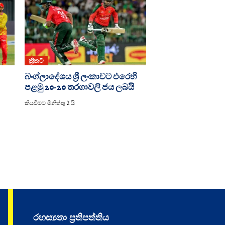
ක්‍රිකට්
බංග්ලාදේශය ශ්‍රී ලංකාවට එරෙහි
පළමු 20-20 තරගාවලි ජය ලබයි
කියවීමට මිනිත්තු 2 යි
රහස්‍යතා ප්‍රතිපත්තිය