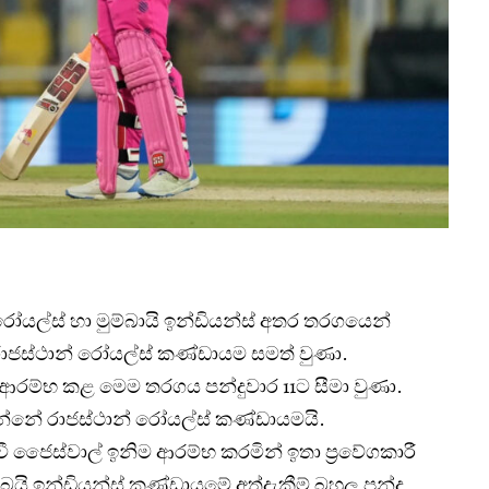
රෝයල්ස් හා මුම්බායි ඉන්ඩියන්ස් අතර තරගයෙන්
රාජස්ථාන් රෝයල්ස් කණ්ඩායම සමත් වුණා.
වී ආරම්භ කළ මෙම තරගය පන්දුවාර 11ට සීමා වුණා.
න්නේ රාජස්ථාන් රෝයල්ස් කණ්ඩායමයි.
ී ජෛස්වාල් ඉනිම ආරම්භ කරමින් ඉතා ප්‍රවේගකාරී
යි ඉන්ඩියන්ස් කණ්ඩායමේ අත්දැකීම් බහුල පන්දු