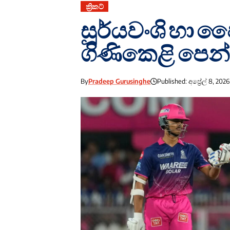
ක්‍රිකට්
සූර්යවංශි හා ජෛ
ගිණිකෙළි පෙන්
By
Pradeep Gurusinghe
Published: අප්‍රේල් 8, 2026