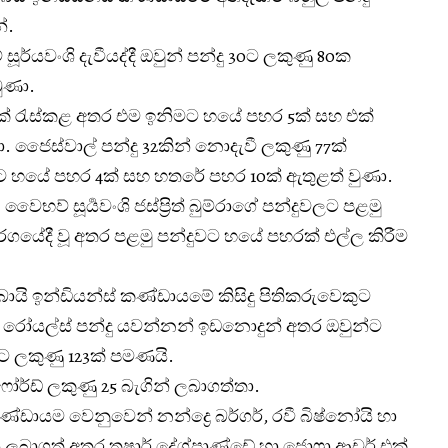
්.
ර්යවංශි දැවීයද්දී ඔවුන් පන්දු 30ට ලකුණු 80ක
ුණා.
ු 39ක් රැස්කළ අතර එම ඉනිමට හයේ පහර 5ක් සහ එක්
 ජෛස්වාල් පන්දු 32කින් නොදැවී ලකුණු 77ක්
 හයේ පහර 4ක් සහ හතරේ පහර 10ක් ඇතුළත් වුණා.
භව් සූර්‍යවංශි ජස්ප්‍රිත් බුම්රාගේ පන්දුවලට පළමු
ගයේදී වූ අතර පළමු පන්දුවට හයේ පහරක් එල්ල කිරීම
ුම්බායි ඉන්ඩියන්ස් කණ්ඩායමේ කිසිදු පිතිකරුවෙකුට
මට රෝයල්ස් පන්දු යවන්නන් ඉඩනොදුන් අතර ඔවුන්ට
ට ලකුණු 123ක් පමණයි.
ෆෝර්ඩ් ලකුණු 25 බැගින් ලබාගත්තා.
කණ්ඩායම වෙනුවෙන් නන්ද්‍රෙ බර්ගර්, රවී බිෂ්නෝයි හා
න් ලබාගත් අතර තුෂාර් දේශ්පාණ්ඩේ හා ජොෆ්‍රා ආචර් එක්