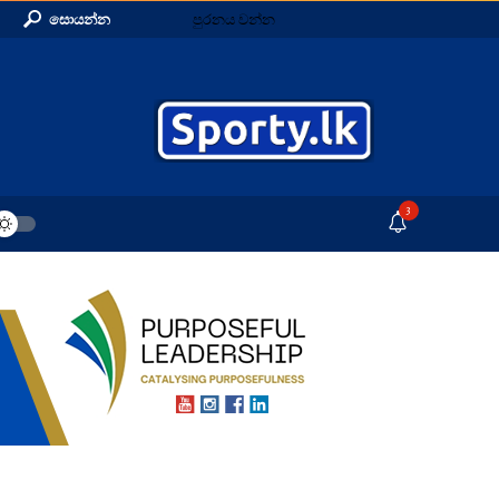
සොයන්න
පුරනය වන්න
3