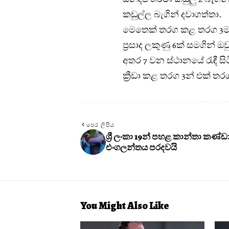
කඩුල්ල බැගින් දවාගත්තා.
මෙතෙක් තරග කළ තරග 3ම 
ප්‍රසාද ලකුණු 6ක් සමගින් ඔ
අතර 7 වන ස්ථානයේ රැඳී ස
ක්‍රීඩා කළ තරග 3න් එක් ත
පෙර ලිපිය
ශ්‍රී ලංකා 19න් පහළ කාන්තා කණ්
එංගලන්තය පරදවයි
You Might Also Like