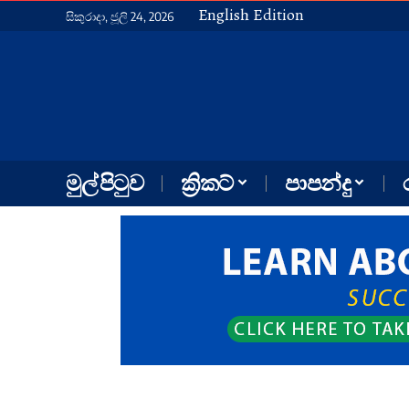
English Edition
සිකුරාදා, ජූලි 24, 2026
මුල් පිටුව
ක්‍රිකට්
පාපන්දු