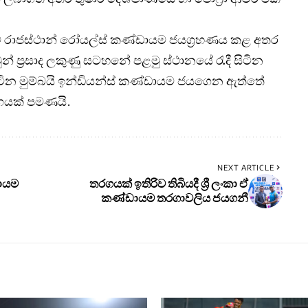
රාජස්ථාන් රෝයල්ස් කණ්ඩායම ජයග්‍රහණය කළ අතර
වුන් ප්‍රසාද ලකුණු සටහනේ පළමු ස්ථානයේ රැදී සිටින
ිටින මුම්බයි ඉන්ඩියන්ස් කණ්ඩායම ජයගෙන ඇත්තේ
රගයක් පමණයි.
NEXT ARTICLE
ඩායම
තරගයක් ඉතිරිව තිබියදී ශ්‍රී ලංකා ඒ
කණ්ඩායම තරගාවලිය ජයගනී