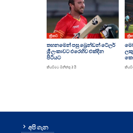
ක්‍රිකට්
ක්‍රි
තහනමෙන් පසු බ්‍රෙන්ඩන් ටේලර්
මෙ
ශ්‍රී ලංකාවට එරෙහිව එක්දින
ලකු
පිටියට
කොද
කියවීමට මිනිත්තු 2 යි
කියවීම
අපි ගැන