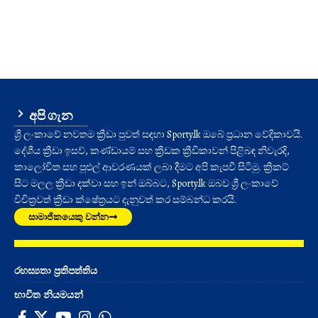
අපි ගැන
ශ්‍රී ලංකාවේ නවතම ක්‍රීඩා පුවත් සඳහා Sporty.lk ඔබේ ප්‍රධාන වේදිකාවයි.
දේශීය ක්‍රීඩා ඉසව්, කණ්ඩායම් සහ ක්‍රීඩක ක්‍රීඩිකාවන් පිළිබඳ නිවැරදි,
කාලෝචිත සහ පුළුල් ආවරණයක් ලබා දීමට අපි කැපවී සිටිමු. ක්‍රිකට්
සිට මලල ක්‍රීඩා දක්වා සහ ඉන් ඔබ්බට, Sporty.lk ඔබව ශ්‍රී ලංකාවේ
විචිත්‍රවත් ක්‍රීඩා ක්ෂේත්‍රයට දැනුවත් කර සම්බන්ධ කරයි.
සාමාජිකයෙකු වන්න
රහස්‍යතා ප්‍රතිපත්තිය
භාවිත නියමයන්