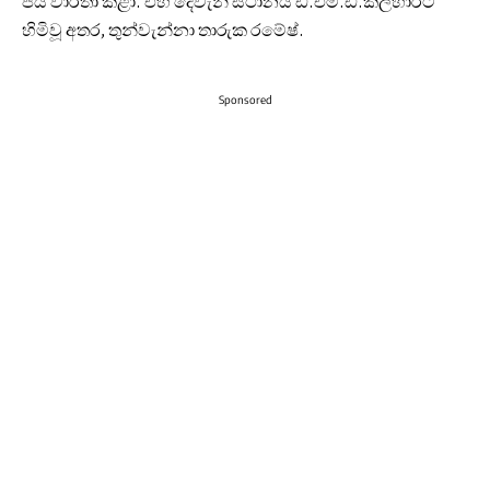
ජය වාර්තා කළා. එහි දෙවැනි ස්ථානය ඩී.එම්.ඩී.කල්හාරට
හිමිවූ අතර, තුන්වැන්නා තාරුක රමේෂ්.
Sponsored