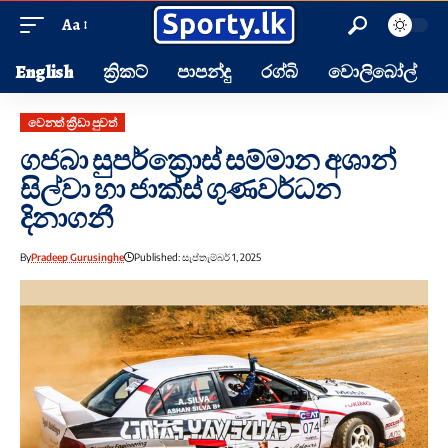
Aa
English
ක්‍රිකට්
පාපන්දු
රග්බි
වොලිබෝල්
වෙනත් ක්‍රීඩා පුවත්
ගජබා සුපර්ක්‍රොස් සම්මාන අශාන්
සිල්වා හා ජාක්ස් ගුණවර්ධන
දිනාගනී
By
Pradeep Gurusinghe
Published: සැප්තැම්බර් 1, 2025