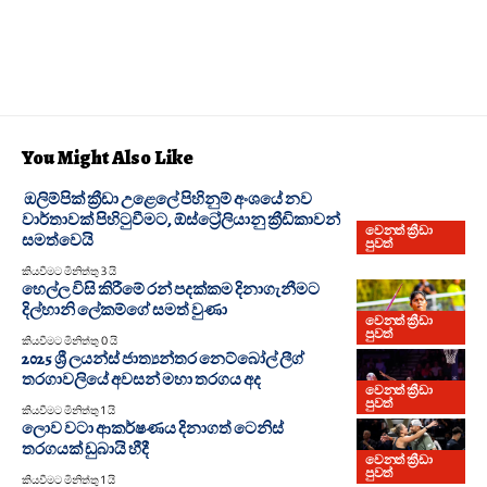
You Might Also Like
ඔලිම්පික් ක්‍රීඩා උළෙලේ පිහිනුම් අංශයේ නව
වාර්තාවක් පිහිටුවීමට, ඕස්ට්‍රේලියානු ක්‍රීඩිකාවන්
වෙනත් ක්‍රීඩා
සමත්වෙයි
පුවත්
කියවීමට මිනිත්තු 3 යි
හෙල්ල විසි කිරීමේ රන් පදක්කම දිනාගැනීමට
දිල්හානි ලේකම්ගේ සමත් වුණා
වෙනත් ක්‍රීඩා
පුවත්
කියවීමට මිනිත්තු 0 යි
2025 ශ්‍රී ලයන්ස් ජාත්‍යන්තර නෙට්බෝල් ලීග්
තරගාවලියේ අවසන් මහා තරගය අද
වෙනත් ක්‍රීඩා
පුවත්
කියවීමට මිනිත්තු 1 යි
ලොව වටා ආකර්ෂණය දිනාගත් ටෙනිස්
තරගයක් ඩුබායි හීදී
වෙනත් ක්‍රීඩා
පුවත්
කියවීමට මිනිත්තු 1 යි