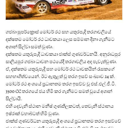
ගජබා සුපර්ක්‍රොස් මෝටර් රථ සහ යතුරපැදි තරගාවලියේ
දක්ෂතම මෝටර් රථ ධාවකයා ලෙස සම්මාන දිනා ගැනීමට
අශාන් සිල්වා සමත් වුණා.
දක්ෂතම යතුරුපැදි ධාවකයා ජාක්ස් ගුණවර්ධනයි. අනුරාධපුර
සාලියපුර ගජබා ධාවන පථයේදී තරගාවලිය අද පැවැත්වුණා.
ඒ, දක්ෂතම යතුරුපැදි සහ මෝටර් රථ ධාවකයින් රැසකගේ
සහභාගිත්වයෙන්. ඊට ඇතුළත් වූ තරග ඉසව් සංඛ්‍යාව 24 ක්.
මෝටර් රථ අංශයේ ප්‍රධානතම තරග ඉසව්ව වූ එස්.එල්.ජී.ටී.
3500 CC තරගයේ ජය හිමි කර ගැනීමට සමත් වූයේ අශාන්
සිල්වායි.
එහි දෙවැනි ස්ථාන මනීෂ් ගුණතිලකටත්, තෙවැනි ස්ථානය
ඉෂ්රාක් වහාබ්ටත් හිමි වුණා.
ජාක්ස් ගුණවර්ධන යතුරුපැදි අංශයේ ප්‍රධානතම තරග ඉසව්වේ