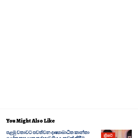
You Might Also Like
පළමු වතාවට පවත්වන දෘෂ්‍යාබාධිත කාන්තා
ක්‍රිකට්