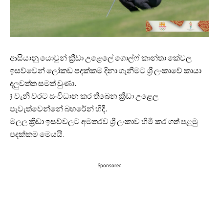
ආසියානු යොවුන් ක්‍රීඩා උළෙලේ ගොල්ෆ් කාන්තා කේවල
ඉසව්වෙන් ලෝකඩ පදක්කම දිනා ගැනීමට ශ්‍රී ලංකාවේ කායා
දලුවත්ත සමත් වුණා.
3 වැනි වරට සංවිධාන කර තිබෙන ක්‍රීඩා උළෙල
පැවැත්වෙන්නේ බහරේන් හිදී.
මලල ක්‍රීඩා ඉසව්වලට අමතරව ශ්‍රී ලංකාව හිමි කර ගත් පළමු
පදක්කම මෙයයි.
Sponsored