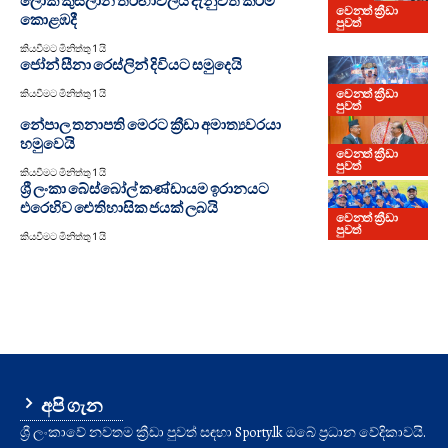
ලෝක කුසලාන තරඟාවලිය දැනුවත් කිරීම
වෙනත් ක්‍රීඩා
කොළඹදී
පුවත්
කියවීමට මිනිත්තු 1 යි
ජෝන් සීනා රෙස්ලින් දිවියට සමුදෙයි
වෙනත් ක්‍රීඩා
කියවීමට මිනිත්තු 1 යි
පුවත්
නේපාල තනාපති මෙරට ක්‍රීඩා අමාත්‍යවරයා
හමුවෙයි
වෙනත් ක්‍රීඩා
පුවත්
කියවීමට මිනිත්තු 1 යි
ශ්‍රී ලංකා බේස්බෝල් කණ්ඩායම ඉරානයට
එරෙහිව ඓතිහාසික ජයක් ලබයි
වෙනත් ක්‍රීඩා
පුවත්
කියවීමට මිනිත්තු 1 යි
අපි ගැන
ශ්‍රී ලංකාවේ නවතම ක්‍රීඩා පුවත් සඳහා Sporty.lk ඔබේ ප්‍රධාන වේදිකාවයි.