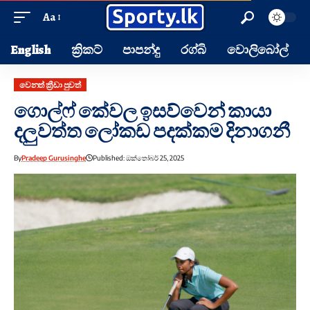
Aa
English
ක්‍රිකට්
පාපන්දු
රග්බි
වොලිබෝල්
වෙනත් ක්‍රීඩා පුවත්
ගොල්ෆ් කේවල ඉසව්වෙන් කායා
දලුවත්ත ලෝකඩ පදක්කම දිනාගනී
By
Pradeep Gurusinghe
Published: ඔක්තෝබර් 25, 2025