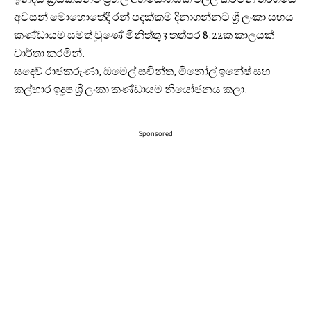
අවසන් මොහොතේදී රන් පදක්කම දිනාගන්නට ශ්‍රී ලංකා සහය
කණ්ඩායම සමත් වුණේ මිනිත්තු 3 තත්පර 8.22ක කාලයක්
වාර්තා කරමින්.
සදෙව් රාජකරුණා, ඔමෙල් සචින්ත, මිනෝල් ඉනේෂ් සහ
කල්හාර ඉදූප ශ්‍රී ලංකා කණ්ඩායම නියෝජනය කලා.
Sponsored