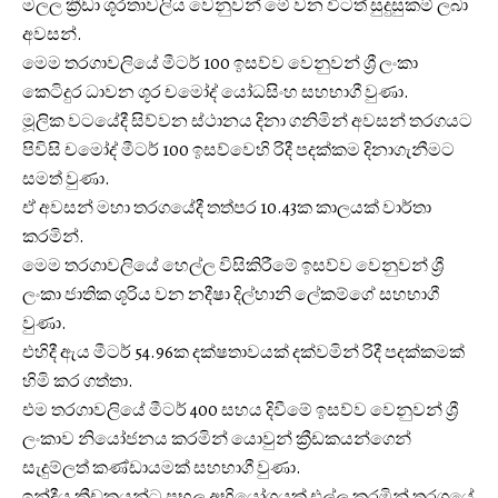
මලල ක්‍රීඩා ශූරතාවලිය වෙනුවන් මේ වන විටත් සුදුසුකම් ලබා
අවසන්.
මෙම තරගාවලියේ මීටර් 100 ඉසව්ව වෙනුවන් ශ්‍රී ලංකා
කෙටිදුර ධාවන ශූර චමෝද් යෝධසිංහ සහභාගී වුණා.
මූලික වටයේදී සිව්වන ස්ථානය දිනා ගනිමින් අවසන් තරගයට
පිවිසි චමෝද් මීටර් 100 ඉසව්වෙහි රිදී පදක්කම දිනාගැනීමට
සමත් වුණා.
ඒ අවසන් මහා තරගයේදී තත්පර 10.43ක කාලයක් වාර්තා
කරමින්.
මෙම තරගාවලියේ හෙල්ල විසිකිරීමේ ඉසව්ව වෙනුවන් ශ්‍රී
ලංකා ජාතික ශූරිය වන නදීෂා දිල්හානි ලේකම්ගේ සහභාගී
වුණා.
එහිදී ඇය මීටර් 54.96ක දක්ෂතාවයක් දක්වමින් රිදී පදක්කමක්
හිමි කර ගත්තා.
එම තරගාවලියේ මීටර් 400 සහය දිවීමේ ඉසව්ව වෙනුවන් ශ්‍රී
ලංකාව නියෝජනය කරමින් යොවුන් ක්‍රීඩකයන්ගෙන්
සැදුම්ලත් කණ්ඩායමක් සහභාගී වුණා.
ඉන්දීය ක්‍රීඩකයන්ට ප්‍රභල අභියෝගයක් එල්ල කරමින් තරගයේ