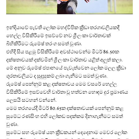
ඉන්දියාවේ පැවති ලෝක මහද්වීපික ක්‍රීඩා තරගාවලියකදී
හෙල්ල විසිකිරීමේ ඉසව්වේ නව ශ්‍රී ලංකා වාර්තාවක්
බිහිකිරීමට රුමේෂ් තරංග සමත් වුණා.
එහිදී සිය පළමු විසිකිරීමේ අවස්ථාවෙන්ම මීටර් 86.50ක
දක්ෂතාවයක් දක්වමින් ශ්‍රී ලංකා වාර්තාව යළිත් අලුත් කලා.
මේ අනුව රුමේෂ් ජපානයේ පැවැත්වෙන ලෝක මලල ක්‍රීඩා
ශූරතාවලියට ද සුදුසුකම් ලබා ගැනීමට සමත් වුණා.
රුමේෂ් පෙන්නුම් කළ දක්ෂතාවය මෙම වසරේ හෙල්ල
විසිකිරීමේ ඉසව්වෙහි වාර්තා වූ හත්වන හොඳම දුර ප්‍රමාණය
ලෙසයි සටහන් වන්නේ.
මෙම තරගයේදී මීටර් 80.65ක දක්ෂතාවයක් පෙන්නුම් කළ
සුමේධ රණසිංහ එහි ලෝකඩ පදක්කම දිනාගැනීමට සමත්
වුණා.
සුමේධ සහ රුමේෂ් යන ක්‍රීඩකයන් දෙදෙනාම මෙවර ලෝක