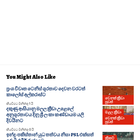
You Might Also Like
ප්‍රංශ විවෘත ටෙනිස් ශූරතාව දෙවන වරටත්
කාලෝස් අල්කරාස්ට
වෙනත් ක්‍රීඩා
පුවත්
කියවීමට මිනිත්තු 1 යි
දකුණු ආසියානු මලල ක්‍රීඩා උළෙලේ
මළල ක්‍රීඩා
අනුශූරතාවය දිනූ ශ්‍රී ලංකා කණ්ඩායම යලි
වෙනත් ක්‍රීඩා
දිවයිනට
පුවත්
කියවීමට මිනිත්තු 0 යි
ඉන්දු-පකිස්තාන් යුධ තත්වය නිසා PSL එක්සත්
ක්‍රිකට්