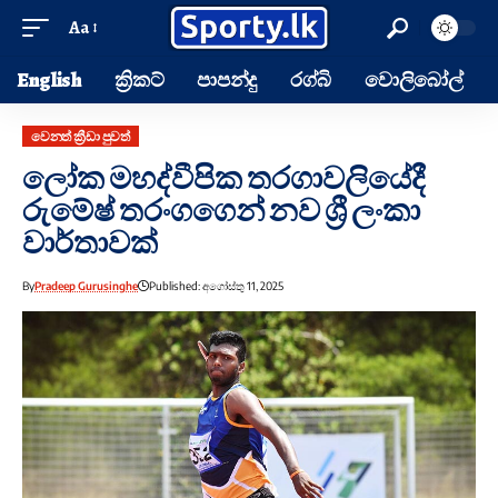
Aa
English
ක්‍රිකට්
පාපන්දු
රග්බි
වොලිබෝල්
වෙනත් ක්‍රීඩා පුවත්
ලෝක මහද්වීපික තරගාවලියේදී
රුමේෂ් තරංගගෙන් නව ශ්‍රී ලංකා
වාර්තාවක්
By
Pradeep Gurusinghe
Published: අගෝස්තු 11, 2025