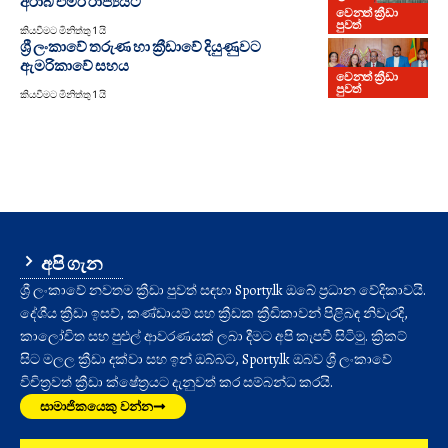
අරාබි එමීර් රාජ්‍යයට
වෙනත් ක්‍රීඩා
පුවත්
කියවීමට මිනිත්තු 1 යි
ශ්‍රී ලංකාවේ තරුණ හා ක්‍රීඩාවේ දියුණුවට
ඇමරිකාවේ සහය
වෙනත් ක්‍රීඩා
පුවත්
කියවීමට මිනිත්තු 1 යි
අපි ගැන
ශ්‍රී ලංකාවේ නවතම ක්‍රීඩා පුවත් සඳහා Sporty.lk ඔබේ ප්‍රධාන වේදිකාවයි.
දේශීය ක්‍රීඩා ඉසව්, කණ්ඩායම් සහ ක්‍රීඩක ක්‍රීඩිකාවන් පිළිබඳ නිවැරදි,
කාලෝචිත සහ පුළුල් ආවරණයක් ලබා දීමට අපි කැපවී සිටිමු. ක්‍රිකට්
සිට මලල ක්‍රීඩා දක්වා සහ ඉන් ඔබ්බට, Sporty.lk ඔබව ශ්‍රී ලංකාවේ
විචිත්‍රවත් ක්‍රීඩා ක්ෂේත්‍රයට දැනුවත් කර සම්බන්ධ කරයි.
සාමාජිකයෙකු වන්න