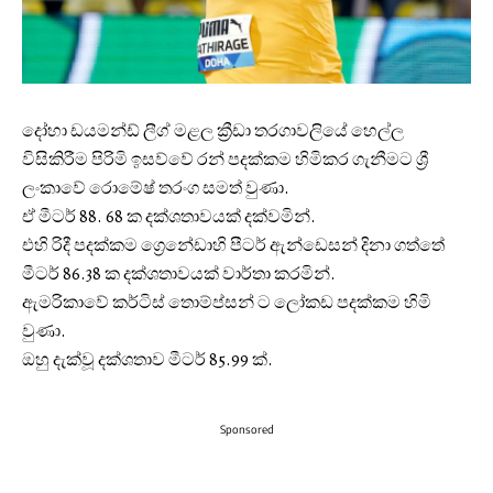
දෝහා ඩයමන්ඩ් ලීග් මළල ක්‍රීඩා තරගාවලියේ හෙල්ල
විසිකිරීම පිරිමි ඉසව්වේ රන් පදක්කම හිමිකර ගැනීමට ශ්‍රී
ලංකාවේ රොමේෂ් තරංග සමත් වුණා.
ඒ මීටර් 88. 68 ක දක්ශතාවයක් දක්වමින්.
එහි රිදී පදක්කම ග්‍රෙනේඩාහි පීටර් ඇන්ඩෙසන් දිනා ගත්තේ
මීටර් 86.38 ක දක්ශතාවයක් වාර්තා කරමින්.
ඇමරිකාවේ කර්ටිස් තොම්ප්සන් ට ලෝකඩ පදක්කම හිමි
වුණා.
ඔහු දැක්වූ දක්ශතාව මීටර් 85.99 ක්.
Sponsored