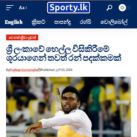
Aa
English
ක්‍රිකට්
පාපන්දු
රග්බි
වොලිබෝල්
වෙනත් ක්‍රීඩා පුවත්
ශ්‍රී ලංකාවේ හෙල්ල විසිකිරීමේ
ශූරයාගෙන් තවත් රන් පදක්කමක්
By
Pradeep Gurusinghe
Published: ජූනි 20, 2026