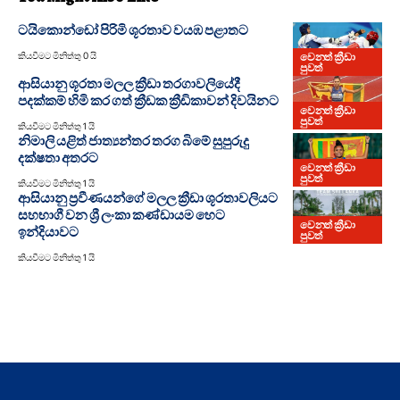
ටයිකොන්ඩෝ පිරිමි ශූරතාව වයඹ පළාතට
වෙනත් ක්‍රීඩා
කියවීමට මිනිත්තු 0 යි
පුවත්
ආසියානු ශූරතා මලල ක්‍රීඩා තරගාවලියේදී
පදක්කම් හිමි කර ගත් ක්‍රීඩක ක්‍රීඩිකාවන් දිවයිනට
වෙනත් ක්‍රීඩා
පුවත්
කියවීමට මිනිත්තු 1 යි
නිමාලි යළිත් ජාත්‍යන්තර තරග බිමේ සුපුරුදු
දක්ෂතා අතරට
වෙනත් ක්‍රීඩා
පුවත්
කියවීමට මිනිත්තු 1 යි
ආසියානු ප්‍රවීණයන්ගේ මලල ක්‍රීඩා ශූරතාවලියට
සහභාගී වන ශ්‍රී ලංකා කණ්ඩායම හෙට
වෙනත් ක්‍රීඩා
ඉන්දියාවට
පුවත්
කියවීමට මිනිත්තු 1 යි