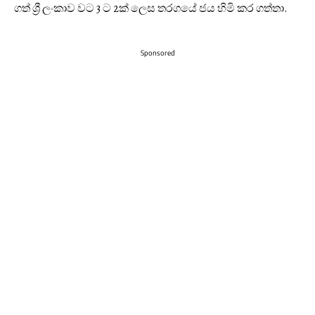
ගත් ශ්‍රී ලංකාව වට 3 ට 2ක් ලෙස තරගයේ ජය හිමි කර ගත්තා.
Sponsored