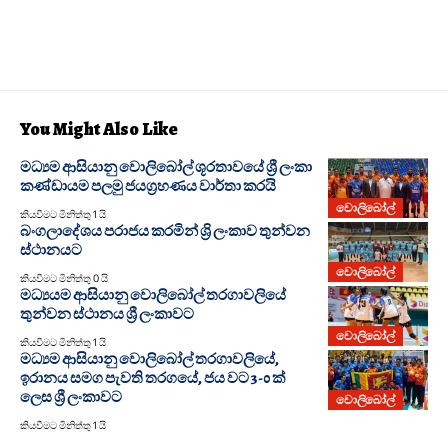
You Might Also Like
මධ්‍යම ආසියානු වොලිබෝල් ශූරතාවයේ ශ්‍රී ලංකා
කණ්ඩායම පලමු ජයග්‍රහණය වාර්තා කරයි
වොලිබෝල්
කියවීමට මිනිත්තු 1 යි
බංගලාදේශය පරාජය කරමින් ශ්‍රි ලංකාව තුන්වන
ස්ථානයට
වොලිබෝල්
කියවීමට මිනිත්තු 0 යි
මධ්‍යයම ආසියානු වොලිබෝල් තරගාවලියේ
තුන්වන ස්ථානය ශ්‍රී ලංකාවට
වොලිබෝල්
කියවීමට මිනිත්තු 1 යි
මධ්‍යම ආසියානු වොලිබෝල් තරගාවලියේ,
ඉරානය සමග පැවති තරගයේ, ජය වට 3-0 ක්
ලෙස ශ්‍රී ලංකාවට
වොලිබෝල්
කියවීමට මිනිත්තු 1 යි