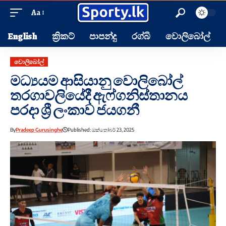
Aa
English
ක්‍රිකට්
පාපන්දු
රග්බි
වොලිබෝල්
වොලිබෝල්
මධ්‍යයම ආසියානු වොලිබෝල්
තරගාවලියේදී ඇෆ්ගනිස්තානය
පරදා ශ්‍රී ලංකාව ජයගනී
By
Pradeep Gurusinghe
Published: ඔක්තෝබර් 23, 2025