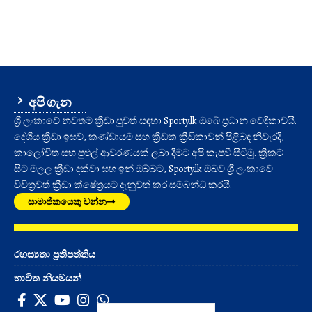
අපි ගැන
ශ්‍රී ලංකාවේ නවතම ක්‍රීඩා පුවත් සඳහා Sporty.lk ඔබේ ප්‍රධාන වේදිකාවයි.
දේශීය ක්‍රීඩා ඉසව්, කණ්ඩායම් සහ ක්‍රීඩක ක්‍රීඩිකාවන් පිළිබඳ නිවැරදි,
කාලෝචිත සහ පුළුල් ආවරණයක් ලබා දීමට අපි කැපවී සිටිමු. ක්‍රිකට්
සිට මලල ක්‍රීඩා දක්වා සහ ඉන් ඔබ්බට, Sporty.lk ඔබව ශ්‍රී ලංකාවේ
විචිත්‍රවත් ක්‍රීඩා ක්ෂේත්‍රයට දැනුවත් කර සම්බන්ධ කරයි.
සාමාජිකයෙකු වන්න
රහස්‍යතා ප්‍රතිපත්තිය
භාවිත නියමයන්