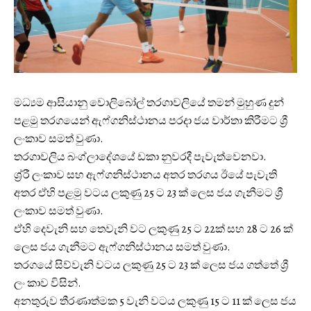
මධ්‍යම ආසියානු වොලිබෝල් තරගාවලියේ තමන් මුහුණ දුන්
පළමු තරගයෙන් ඇෆ්ගනිස්ථානය පරදා ජය වාර්තා කිරීමට ශ්‍රී
ලංකාව සමත් වුණා.
තරගාවලිය බංග්ලාදේශයේ ඩකා නුවරදී පැවැත්වෙනවා.
ශ්‍ර්‍රී ලංකාව සහ ඇෆ්ගනිස්ථානය අතර තරගය ඊයේ පැවැති
අතර ඒහි පළමු වටය ලකුණු 25 ට 23 ක් ලෙස ජය ගැනීමට ශ්‍රී
ලංකාව සමත් වුණා.
ඒහි දෙවැනි සහ තෙවැනි වට ලකුණු 25 ට 22ක් සහ 28 ට 26 ක්
ලෙස ජය ගැනීමට ඇෆ්ගනිස්ථානය සමත් වුණා.
තරගයේ සිව්වැනි වටය ලකුණු 25 ට 23 ක් ලෙස ජය ගත්තේ ශ්‍රී
ලං කාව විසින්.‍
අනතුරුව තීරණාත්මක 5 වැනි වටය ලකුණු 15 ට 11 ක් ලෙස ජය