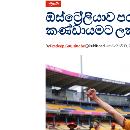
ක්‍රිකට්
ඕස්ට්‍රේලියාව ප
කණ්ඩායමට ලකු
By
Pradeep Gurusinghe
Published: පෙබරවාරි 13, 