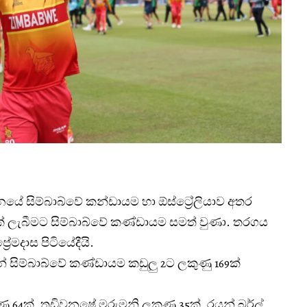
නයේ සිම්බාබ්වේ කන්ඩායම හා ඕස්ට්‍රේලියාව අතර
 ලැබීමට සිම්බාබ්වේ කණ්ඩායම සමත් වුණා. තරගය
ේමදාස පිටියේදීයි.
් සිම්බාබ්වේ කණ්ඩායම කඩුලු 2ට ලකුණු 169ක්
ණු 64ක්, තඩිවනෂේ මරුමනි ලකුණු 35ක්, රයන් බර්ල්