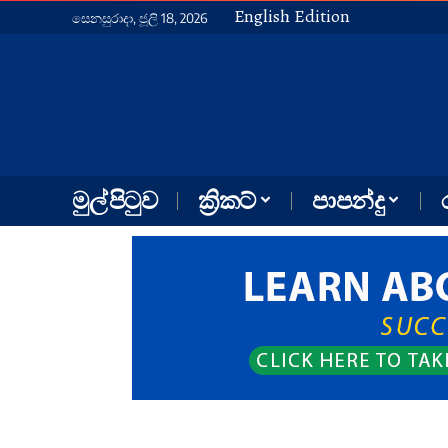
English Edition
සෙනසුරාදා, ජූලි 18, 2026
මුල් පිටුව
ක්‍රිකට්
පාපන්දු