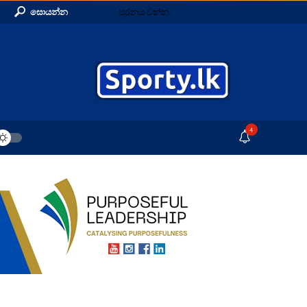
සොයන්න
පුරනය වන්න
4