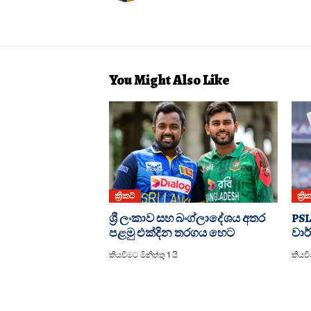
You Might Also Like
ක්‍රිකට්
ක්‍රි
ශ්‍රී ලංකාව සහ බංග්ලාදේශය අතර
PSL
පළමු එක්දින තරගය හෙට
වාර
කියවීමට මිනිත්තු 1 යි
කියවීම