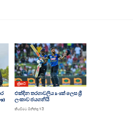
ක්‍රිකට්
තර
එක්දින තරගාවලිය 2-1ක් ලෙස ශ්‍රී
09)
ලංකාව ජයගනියි
කියවීමට මිනිත්තු 1 යි