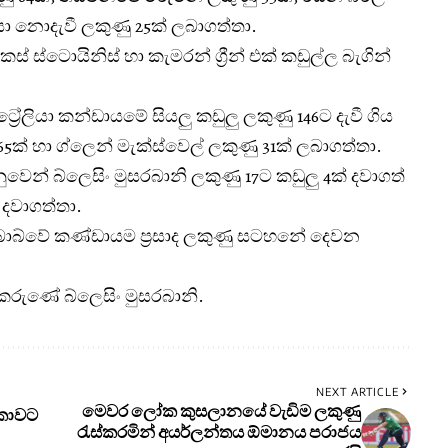
ාසා නොදැවී ලකුණු 25ක් ලබාගත්තා.
ස් ස්ටොයිනිස් හා කැමරන් ග්‍රීන් එක් කඩුල්ල බැගින්
ස්ට්‍රේලියා කන්ඩායමේ සියලු කඩුලු ලකුණු 146ට දැවී ගිය
5ක් හා ග්ලෙන් මැක්ස්වෙල් ලකුණු 31ක් ලබාගත්තා.
ෙන් බ්ලෙසිං මුසරබානි ලකුණු 17ට කඩුලු 4ක් දවාගත්
් දවාගත්තා.
්බාබ්වේ කණ්ඩායම ප්‍රසාද ලකුණු සටහනේ දෙවන
රුණේ බ්ලෙසිං මුසරබානි.
NEXT ARTICLE
මෙවර ලෝක කුසලානයේ වැඩිම ලකුණු
ංකාවට
රැස්කරමින් අයර්ලන්තය ඕමානය පරාජය