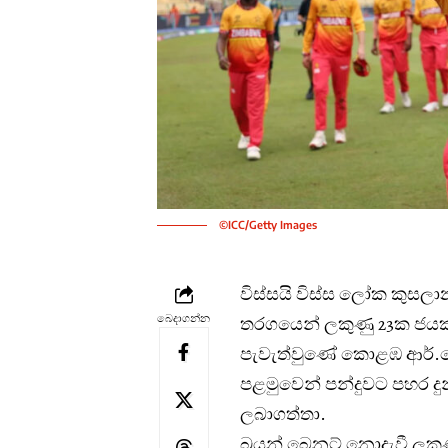
©ICC/Getty Images
විස්සයි විස්ස ලෝක කුසලා
බෙදාගන්න
තරගයෙන් ලකුණු 23ක ජයක්
පැවැත්වුණේ කොළඹ ආර්.ප්‍ර
පළමුවෙන් පන්දුවට පහර දුන
ලබාගත්තා.
බ්‍රයන් බෙනට් නොදැවී ලකු