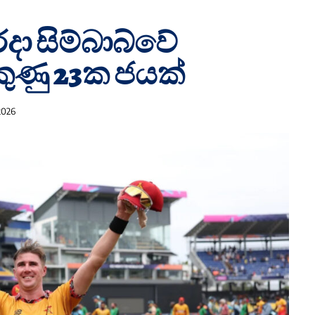
රදා සිම්බාබ්වේ
ණු 23ක ජයක්
2026