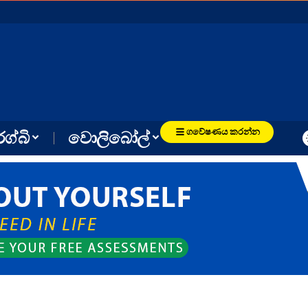
ගවේෂණය කරන්න
රග්බි
වොලිබෝල්