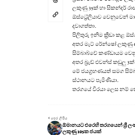
ලකුණු 35ක් හා සිකන්දර් ර
ඕස්ට්‍රේලියාව වෙනුවෙන් මාක
දවාගත්තා.
පිලිතුරු ඉනිම ක්‍රීඩා කළ ඕ
අතර මැට් රේන්ෂෝ ලකුණු 6
සිම්බාබ්වේ කණ්ඩායම වෙනුව
අතර බ්‍රැඩ් එවන්ස් කඩුලු 3ක
මේ ජයග්‍රහණයත් සමග සිම
ස්ථානයට පැමිණියා.
තරගයේ වීරයා ලෙස නම් කෙ
පෙර ලිපිය
ඕමානයට එරෙහි තරගයෙන් ශ්‍රී ල
ලකුණු 105ක ජයක්