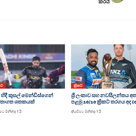
කරයි
කට්
ක්‍රිකට්
 හිදී කුසල් මෙන්ඩිස්ගෙන්
ශ්‍රී ලංකාව සහ නවසීලන්තය අ
්තාගත ශතකයක්
පළමු 20/20 ක්‍රිකට් තරගය අද (
ට මිනිත්තු 1 යි
කියවීමට මිනිත්තු 1 යි