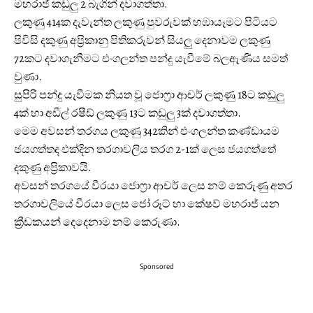
මහරාජ් කඩුලු 2 බැගින් දවාගත්තා.
ලකුණු 414ක දැවැන්ත ලකුණු පුවරුවක් හඹායෑමට පිටියට
පිවිසි දකුණු අප්‍රිකානු පිතිකරුවන් සියලු දෙනාවම ලකුණු
72කට දවාගැනීමට එංගලන්ත පන්දු යැවීමේ බලඇණිය සමත්
වුණා.
සුපිරි පන්දු යැවීමක නියත වූ ජොෆ්‍රා ආචර් ලකුණු 18ට කඩුලු
4ක් හා අඩීල් රෂීඩ් ලකුණු 13ට කඩුලු 3ක් දවාගත්තා.
මෙම අවසන් තරගය ලකුණු 342කින් එංගලන්ත කණ්ඩායම
ජයගත්තද එක්දින තරගාවලිය තරග 2-1ක් ලෙස ජයගත්තේ
දකුණු අප්‍රිකාවයි.
අවසන් තරගයේ වීරයා ජොෆ්‍රා ආචර් ලෙස නම් කෙරුණු අතර
තරගාවලියේ වීරයා ලෙස ජෝ රූට් හා කේෂව් මහරාජ් යන
ක්‍රීඩකයන් දෙදෙනාම නම් කෙරුණා.
Sponsored