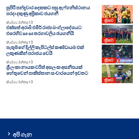
සුපිරි පන්දුවාර දෙකකට පසු ඇෆ්ගනිස්ථානය
පරදා දකුණු අප්‍රිකාව ජයගනී
ක්‍රිකට්
කියවීමට මිනිත්තු 1 යි
එක්සත් අරාබි එමීර් රාජ්‍ය බංග්ලාදේශයට
එරෙහිව 20-20 තරගාවලිය ජයගනියි
ක්‍රිකට්
කියවීමට මිනිත්තු 1 යි
පැතුම්ගේ දිල්ලි කැපිටල්ස් කණ්ඩායම එක්
ලකුණකින් පරාජය වෙයි
ක්‍රිකට්
කියවීමට මිනිත්තු 1 යි
ශ්‍රී ලංකා නායක චරිත් අසලංක අසනීපයක්
හේතුවෙන් පාකිස්තාන සංචාරයෙන් ඉවතට
ක්‍රිකට්
කියවීමට මිනිත්තු 1 යි
අපි ගැන