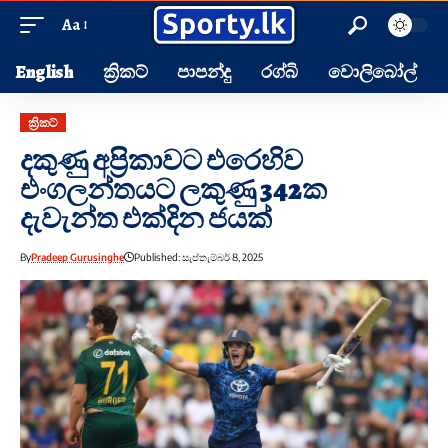
Aa
English
ක්‍රිකට්
පාපන්දු
රග්බි
වොලිබෝල්
ක්‍රිකට්
දකුණු අප්‍රිකාවට එරෙහිව
එංගලන්තයට ලකුණු 342ක
දැවැන්ත එක්දින ජයක්
By
Pradeep Gurusinghe
Published: සැප්තැම්බර් 8, 2025