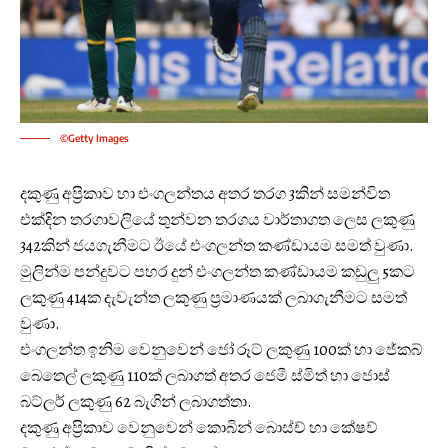
©Getty Images
දකුණු අප්‍රිකාව හා එංගලන්තය අතර තරග 3කින් සමන්විත
එක්දින තරගාවලියේ තුන්වන තරගය වාර්තාගත ලෙස ලකුණු
342කින් ජයගැනීමට ඊයේ එංගලන්ත කණ්ඩායම සමත් වුණා.
මුලින්ම පන්දුවට පහර දුන් එංගලන්ත කණ්ඩායම කඩුලු 5කට
ලකුණු 414ක දැවැන්ත ලකුණු ප්‍රමාණයක් ලබාගැනීමට සමත්
වුණා.
එංගලන්ත ඉනිම වෙනුවෙන් ජෝ රූට් ලකුණු 100ක් හා ජේකබ්
බෙතෙල් ලකුණු 110ක් ලබාගත් අතර ජෙමී ස්මිත් හා ජොස්
බට්ලර් ලකුණු 62 බැගින් ලබාගත්තා.
දකුණු අප්‍රිකාව වෙනුවෙන් කොබින් බොස්ච් හා කේෂව්