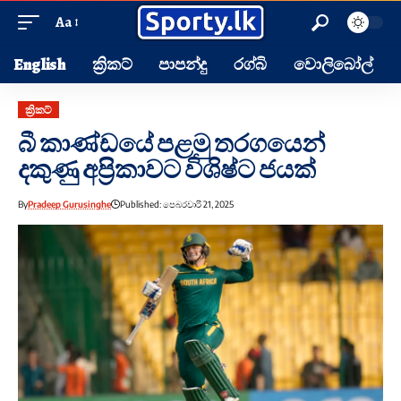
Aa
English
ක්‍රිකට්
පාපන්දු
රග්බි
වොලිබෝල්
ක්‍රිකට්
බී කාණ්ඩයේ පළමු තරග‍යෙන්
දකුණු අප්‍රිකාවට විශිෂ්ට ජයක්
By
Pradeep Gurusinghe
Published: පෙබරවාරි 21, 2025