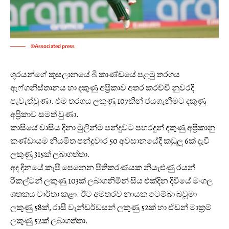
©Associated press
ශූරයන්ගේ කුසලානයේ බී කාණ්ඩයේ පළමු තරගය
ඇෆ්ගනිස්තානය හා දකුණු අප්‍රිකාව අතර කරච්චි නුවරදී
පැවැත්වුණා. එම තරගය ලකුණු 107කින් ජයගැනීමට දකුණු
අප්‍රිකාව සමත් වුණා.
කාසියේ වාසිය දිනා මුලින්ම පන්දුවට පහරදුන් දකුණු අප්‍රිකානු
කණ්ඩායම නියමිත පන්දුවාර 50 අවසානයේදී කඩුලු 6ක් දැවී
ලකුණු 315ක් ලබාගත්තා.
අද දිනයේ කැපී පෙනෙන පිතිකරණයක නියැළුණු රයන්
රිකල්ටන් ලකුණු 103ක් ලබාගනිමින් සිය එක්දින දිවියේ මංගල
ශතකය වාර්තා කළා. ඊට අමතරව නායක ටෙම්බා බවූමා
ලකුණු 58ක්, රාසී වැන්ඩර්ඩසන් ලකුණු 52ක් හා ඒඩන් මාක්‍රම්
ලකුණු 52ක් ලබාගත්තා.