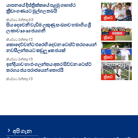
යාපනයේ දිස්ත්‍රික්කයේ පළමු ගෘහස්ථ
ක්‍රීඩාංගණයට මුල්ගල තබයි
ක්‍රිකට්
කියවීමට මිනිත්තු 0 යි
සිය දෙවෙනි වැඩිම ලකුණු සංඛ්‍යාව හඹාගිය ශ්‍රී
ලංකාව 20-20 ජයගනී
ක්‍රිකට්
කියවීමට මිනිත්තු 1 යි
කොදෙව්වන්ට එරෙහි දෙවන ටෙස්ට් තරග‍යෙන්
නවසීලන්තයට කඩුලු 9ක ජයක්
ක්‍රිකට්
කියවීමට මිනිත්තු 1 යි
ඉන්දියාව හා එංගලන්තය අතර සිව්වන ටෙස්ට්
තරගය ජය පරාජයෙන් තොරයි
ක්‍රිකට්
කියවීමට මිනිත්තු 1 යි
අපි ගැන