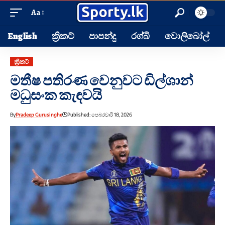
Aa
English
ක්‍රිකට්
පාපන්දු
රග්බි
වොලිබෝල්
ක්‍රිකට්
මතීෂ පතිරණ වෙනුවට ඩිල්ශාන්
මධුසංක කැඳවයි
By
Pradeep Gurusinghe
Published: පෙබරවාරි 18, 2026