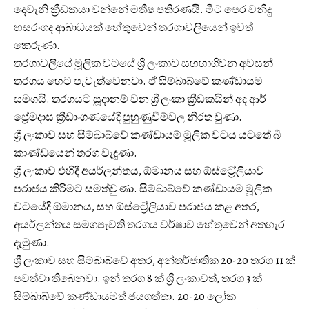
දෙවැනි ක්‍රීඩකයා වන්නේ මතීෂ පතිරණයි. මීට පෙර වනිදු
හසරංගද ආබාධයක් හේතුවෙන් තරගාවලියෙන් ඉවත්
කෙරුණා.
තරගාවලියේ මූලික වටයේ ශ්‍රී ලංකාව සහභාගිවන අවසන්
තරගය හෙට පැවැත්වෙනවා. ඒ සිම්බාබ්වේ කණ්ඩායම
සමගයි. තරගයට සූදානම් වන ශ්‍රී ලංකා ක්‍රීඩකයින් අද ආර්
ප්‍රේමදාස ක්‍රීඩාංගණයේදි පුහුණුවීම්වල නිරත වුණා.
ශ්‍රී ලංකාව සහ සිම්බාබ්වේ කණ්ඩායම් මූලික වටය යටතේ බී
කාණ්ඩයෙන් තරග වැදුණා.
ශ්‍රී ලංකාව එහිදී අයර්ලන්තය, ඕමානය සහ ඕස්ට්‍රේලියාව
පරාජය කිරීමට සමත්වුණා. සිම්බාබ්වේ කණ්ඩායම මූලික
වටයේදි ඕමානය, සහ ඕස්ට්‍රේලියාව පරාජය කළ අතර,
අයර්ලන්තය සමගපැවති තරගය වර්ෂාව හේතුවෙන් අතහැර
දැමුණා.
ශ්‍රී ලංකාව සහ සිම්බාබ්වේ අතර, අන්තර්ජාතික 20-20 තරග 11 ක්
පවත්වා තිබෙනවා. ඉන් තරග 8 ක් ශ්‍රී ලංකාවත්, තරග 3 ක්
සිම්බාබ්වේ කණ්ඩායමත් ජයගත්තා. 20-20 ලෝක