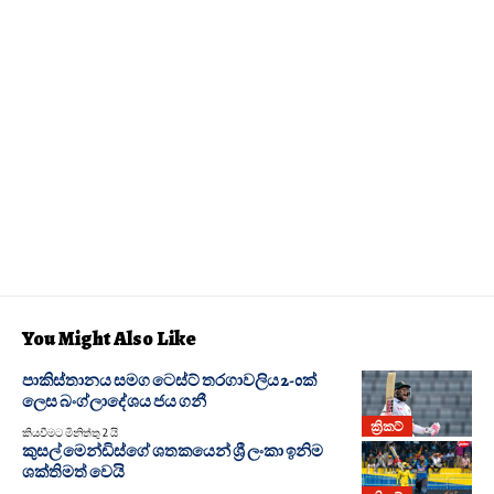
You Might Also Like
පාකිස්තානය සමග ටෙස්ට් තරගාවලිය 2-0ක්
ලෙස බංග්ලාදේශය ජය ගනී
ක්‍රිකට්
කියවීමට මිනිත්තු 2 යි
කුසල් මෙන්ඩිස්ගේ ශතකයෙන් ශ්‍රී ලංකා ඉනිම
ශක්තිමත් වෙයි