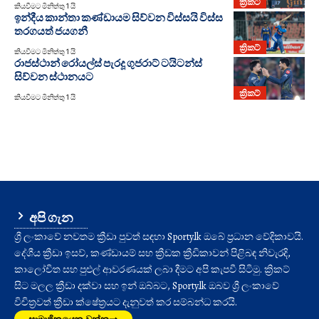
ක්‍රිකට්
කියවීමට මිනිත්තු 1 යි
ඉන්දීය කාන්තා කණ්ඩායම සිව්වන විස්සයි විස්ස
තරගයත් ජයගනී
ක්‍රිකට්
කියවීමට මිනිත්තු 1 යි
රාජස්ථාන් රෝයල්ස් පැරදූ ගුජරාට් ටයිටන්ස්
සිව්වන ස්ථානයට
ක්‍රිකට්
කියවීමට මිනිත්තු 1 යි
අපි ගැන
ශ්‍රී ලංකාවේ නවතම ක්‍රීඩා පුවත් සඳහා Sporty.lk ඔබේ ප්‍රධාන වේදිකාවයි.
දේශීය ක්‍රීඩා ඉසව්, කණ්ඩායම් සහ ක්‍රීඩක ක්‍රීඩිකාවන් පිළිබඳ නිවැරදි,
කාලෝචිත සහ පුළුල් ආවරණයක් ලබා දීමට අපි කැපවී සිටිමු. ක්‍රිකට්
සිට මලල ක්‍රීඩා දක්වා සහ ඉන් ඔබ්බට, Sporty.lk ඔබව ශ්‍රී ලංකාවේ
විචිත්‍රවත් ක්‍රීඩා ක්ෂේත්‍රයට දැනුවත් කර සම්බන්ධ කරයි.