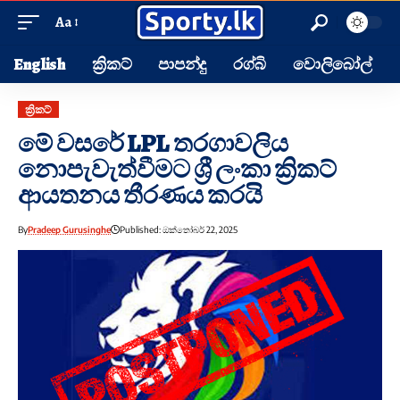
Aa
English
ක්‍රිකට්
පාපන්දු
රග්බි
වොලිබෝල්
ක්‍රිකට්
මේ වසරේ LPL තරගාවලිය
නොපැවැත්වීමට ශ්‍රී ලංකා ක්‍රිකට්
ආයතනය තීරණය කරයි
By
Pradeep Gurusinghe
Published: ඔක්තෝබර් 22, 2025