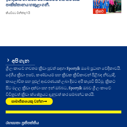
පාකිස්තානය හකුළා ගනී.
ක්‍රිකට්
කියවීමට මිනිත්තු 1 යි
අපි ගැන
ශ්‍රී ලංකාවේ නවතම ක්‍රීඩා පුවත් සඳහා Sporty.lk ඔබේ ප්‍රධාන වේදිකාවයි.
දේශීය ක්‍රීඩා ඉසව්, කණ්ඩායම් සහ ක්‍රීඩක ක්‍රීඩිකාවන් පිළිබඳ නිවැරදි,
කාලෝචිත සහ පුළුල් ආවරණයක් ලබා දීමට අපි කැපවී සිටිමු. ක්‍රිකට්
සිට මලල ක්‍රීඩා දක්වා සහ ඉන් ඔබ්බට, Sporty.lk ඔබව ශ්‍රී ලංකාවේ
විචිත්‍රවත් ක්‍රීඩා ක්ෂේත්‍රයට දැනුවත් කර සම්බන්ධ කරයි.
සාමාජිකයෙකු වන්න
රහස්‍යතා ප්‍රතිපත්තිය