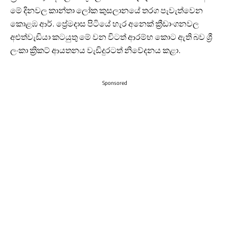
මේ දිනවල කාන්තා ලෝක කුසලානයේ තරග පැවැත්වෙන
කොළඹ ආර්. ප්‍රේමදාස පිටියේ හැර අනෙක් ක්‍රීඩාංගනවල
අළුත්වැඩියා කටයුතු මේ වන විටත් ආරම්භ කොට ඇති බව ශ්‍රී
ලංකා ක්‍රිකට් ආයතනය වැඩිදුරටත් නිවේදනය කළා.
Sponsored