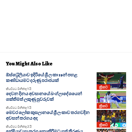
You Might Also Like
ඕස්ට්‍රේලියාව ඉදිරියේ ශ්‍රී ලංකා 19න් පහළ
කණ්ඩායමට දරුණු පරාජයක්
ක්‍රිකට්
කියවීමට මිනිත්තු 1 යි
දෙවන දිනය අවසානයේ බංග්ලාදේශයෙන්
ශක්තිමත් ලකුණු පුවරුවක්
ක්‍රිකට්
කියවීමට මිනිත්තු 1 යි
මෙවර ලෝක කුසලානයේ ශ්‍රී ලංකාව තරගවදින
අවසන් තරගය අද
ක්‍රිකට්
කියවීමට මිනිත්තු 2 යි
ඉන්දියාව හා තරග නොකිරීමට ගත් තීරණය