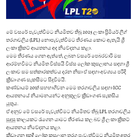
මේ වසරේ පැවැත්වීමට නියමිතව තිබූ 2025 ලංකා ප්‍රිමියර් ලීග්
තරගාවලිය (LPL) නොපැවැත්වීමට තීරණය කොට ඇතැයි ශ්‍රී
ලංකා ක්‍රිකට් ආයතනය අද නිවේදනය කළා.
මෙම තීරණය ගෙන ඇත්තේ, ලබන වසරේ පෙබරවාරි මස
ආරම්භවීමට නියමිත විස්සයි විස්ස ලෝක කුසලානය සඳහා ශ්‍රී
ලංකාව සම සත්කාරකත්වය දරන නිසා ඒ සඳහා අවශ්‍යය පරිදි
ක්‍රීඩාංගණ සැකසීමට සිදුවීමයි.
කණ්ඩායම් 20ක් සහභාගිවන මෙම තරගාවලිය සඳහා ICC
ආයතනයේ නියාමනයන්ට අනුකූලව ක්‍රීඩාංගණ සැකසිය
යුතුය.
ඒ අනුව මේ වසරේ පැවැත්වීමට නියමිතව තිබූ LPL තරගාවලිය
සුදුසු කාලයකට රැගෙන යාමට තීරණය කල බව ශ්‍රී ලංකා ක්‍රිකට්
ආයතනය නිවේදනය කළා.
ක්‍රීඩාංගන 3කදී ලෝක කුසලාන තරග පැවැත්වීමට නියමිත අතර