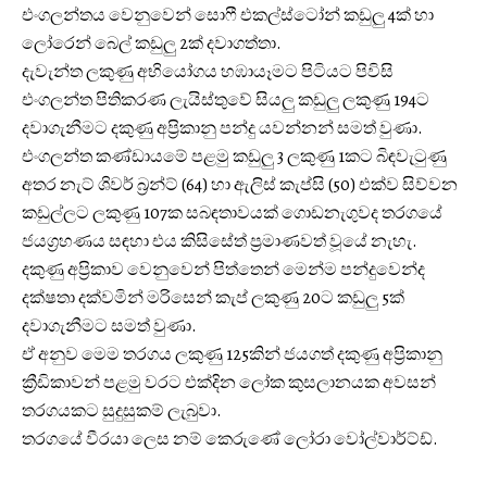
එංගලන්තය වෙනුවෙන් සොෆී එකල්ස්ටෝන් කඩුලු 4ක් හා
ලෝරෙන් බෙල් කඩුලු 2ක් දවාගත්තා.
දැවැන්ත ලකුණු අභියෝගය හඹායෑමට පිටියට පිවිසි
එංගලන්ත පිතිකරණ ලැයිස්තුවේ සියලු කඩුලු ලකුණු 194ට
දවාගැනීමට දකුණු අප්‍රිකානු පන්දු යවන්නන් සමත් වුණා.
එංගලන්ත කණ්ඩායමේ පළමු කඩුලු 3 ලකුණු 1කට බිඳවැටුණු
අතර නැට් ශිවර් බ්‍රන්ට් (64) හා ඇලිස් කැප්සි (50) එක්ව සිව්වන
කඩුල්ලට ලකුණු 107ක සබඳතාවයක් ගොඩනැගුවද තරගයේ
ජයග්‍රහණය සඳහා එය කිසිසේත් ප්‍රමාණවත් වූයේ නැහැ.
දකුණු අප්‍රිකාව වෙනුවෙන් පිත්තෙන් මෙන්ම පන්දුවෙන්ද
දක්ෂතා දක්වමින් මරිසෙන් කැප් ලකුණු 20ට කඩුලු 5ක්
දවාගැනීමට සමත් වුණා.
ඒ අනුව මෙම තරගය ලකුණු 125කින් ජයගත් දකුණු අප්‍රිකානු
ක්‍රීඩිකාවන් පළමු වරට එක්දින ලෝක කුසලානයක අවසන්
තරගයකට සුදුසුකම් ලැබුවා.
තරගයේ වීරයා ලෙස නම් කෙරුණේ ලෝරා වෝල්වාර්ට්ඩ්.