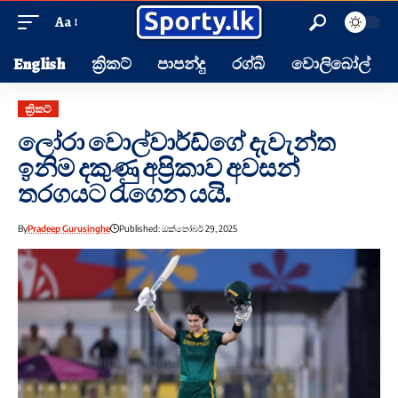
Aa
English
ක්‍රිකට්
පාපන්දු
රග්බි
වොලිබෝල්
ක්‍රිකට්
ලෝරා වොල්වාර්ඩ්ගේ දැවැන්ත
ඉනිම දකුණු අප්‍රිකාව අවසන්
තරගයට රැගෙන යයි.
By
Pradeep Gurusinghe
Published: ඔක්තෝබර් 29, 2025