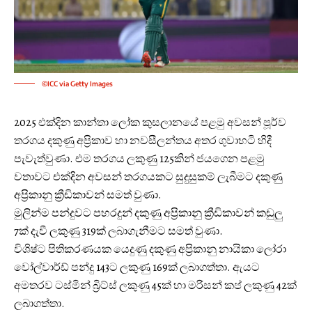
©ICC via Getty Images
2025 එක්දින කාන්තා ලෝක කුසලානයේ පළමු අවසන් පූර්ව
තරගය දකුණු අප්‍රිකාව හා නවසීලන්තය අතර ගුවාහටි හිදී
පැවැත්වුණා. එම තරගය ලකුණු 125කින් ජයගෙන පළමු
වතාවට එක්දින අවසන් තරගයකට සුදුසුකම් ලැබීමට දකුණු
අප්‍රිකානු ක්‍රීඩිකාවන් සමත් වුණා.
මුලින්ම පන්දුවට පහරදුන් දකුණු අප්‍රිකානු ක්‍රීඩිකාවන් කඩුලු
7ක් දැවී ලකුණු 319ක් ලබාගැනීමට සමත් වුණා.
විශිෂ්ට පිතිකරණයක යෙදුණු දකුණු අප්‍රිකානු නායිකා ලෝරා
වෝල්වාර්ඩ් පන්දු 143ට ලකුණු 169ක් ලබාගත්තා. ඇයට
අමතරව ටස්මින් බ්‍රිට්ස් ලකුණු 45ක් හා මරිසන් කප් ලකුණු 42ක්
ලබාගත්තා.