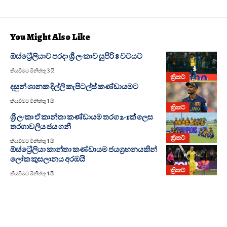
You Might Also Like
ඕස්ට්‍රේලියාව පරදා ශ්‍රී ලංකාව සුපිරි 8 වටයට
කියවීමට මිනිත්තු 3 යි
ක්‍රිකට්
දසුන් ශානක දිල්ලි කැපිටල්ස් කණ්ඩායමට
කියවීමට මිනිත්තු 1 යි
ක්‍රිකට්
ශ්‍රී ලංකා ඒ කාන්තා කණ්ඩායම තරග 2-1ක් ලෙස
තරගාවලිය ජය ගනී
ක්‍රිකට්
කියවීමට මිනිත්තු 1 යි
ඕස්ට්‍රේලියා කාන්තා කණ්ඩායම ජයග්‍රහනයකින්
ලෝක කුසලානය අරඹයි
ක්‍රිකට්
කියවීමට මිනිත්තු 1 යි