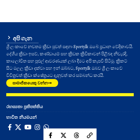
අපි ගැන
ශ්‍රී ලංකාවේ නවතම ක්‍රීඩා පුවත් සඳහා Sporty.lk ඔබේ ප්‍රධාන වේදිකාවයි.
දේශීය ක්‍රීඩා ඉසව්, කණ්ඩායම් සහ ක්‍රීඩක ක්‍රීඩිකාවන් පිළිබඳ නිවැරදි,
කාලෝචිත සහ පුළුල් ආවරණයක් ලබා දීමට අපි කැපවී සිටිමු. ක්‍රිකට්
සිට මලල ක්‍රීඩා දක්වා සහ ඉන් ඔබ්බට, Sporty.lk ඔබව ශ්‍රී ලංකාවේ
විචිත්‍රවත් ක්‍රීඩා ක්ෂේත්‍රයට දැනුවත් කර සම්බන්ධ කරයි.
සාමාජිකයෙකු වන්න
රහස්‍යතා ප්‍රතිපත්තිය
භාවිත නියමයන්