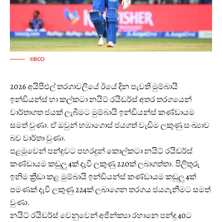
©BCCI
2026 අයිපීඑල් තරගාවලියේ ඊයේ දින පැවති මුම්බායි
ඉන්ඩියන්ස් හා කල්කටා නයිට් රයිඩර්ස් අතර තරගයෙන්
වාර්තාගත ජයක් ලැබීමට මුම්බායි ඉන්ඩියන්ස් කණ්ඩායම
සමත් වුණා. ඒ ඔවුන් හඹාගොස් ජයගත් වැඩිම ලකුණු සංඛ්‍යාව
බව වාර්තා වුණා.
පළමුවෙන් පන්දුවට පහරදුන් කොල්කටා නයිට් රයිඩර්ස්
කණ්ඩායම කඩුලු 4ක් දැවී ලකුණු 220ක් ලබාගත්තා. පිලිතුරු
ඉනිම ක්‍රීඩා කළ මුම්බායි ඉන්ඩියන්ස් කණ්ඩායම කඩුලු 4ක්
පමණක් දැවී ලකුණු 224ක් ලබාගෙන තරගය ජයගැනීමට සමත්
වුණා.
නයිට් රයිඩර්ස් වෙනුවෙන් අජින්ක්‍යා රහානෙ පන්දු 40ට