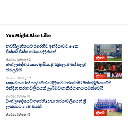
You Might Also Like
නවසීලන්තයට එරෙහිව ඉන්දියාවට 4-1ක
විස්සයි විස්ස තරගාවලි ජයක්
ක්‍රිකට්
කියවීමට මිනිත්තු 2 යි
බංග්ලාදේශය 2025 ආසියානු කුසලානයේ පලමු
ජය ලබයි
ක්‍රිකට්
කියවීමට මිනිත්තු 0 යි
2002 වසරෙන් පසුව ඕස්ට්‍රේලියාවට එරෙහිව ඕස්ට්‍රේලියාවේදී
එක්දින තරගාවලි ජයක් ලැබීමට පාකිස්ථානය සමත්වෙයි
කියවීමට මිනිත්තු 1 යි
බංග්ලාදේශයට එරෙහි 20/20 තරගාවලියෙන් ශ්‍රී
ලංකාවට 3-0ක ජයක්
ක්‍රිකට්
කියවීමට මිනිත්තු 1 යි