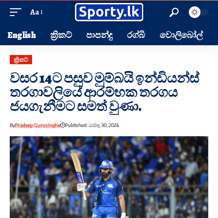
Aa
English
ක්‍රිකට්
පාපන්දු
රග්බි
වොලිබෝල්
ක්‍රිකට්
වසර 14ට පසුව මුම්බයි ඉන්ඩියන්ස්
තරගාවලියේ ආරම්භක තරගය
ජයගැනීමට සමත් වුණා.
By
Pradeep Gurusinghe
Published: මාර්තු 30, 2026