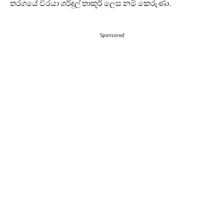
තරගයේ වීරයා ශර්දුල් තාකූර් ලෙස නම් කෙරුණා.
Sponsored