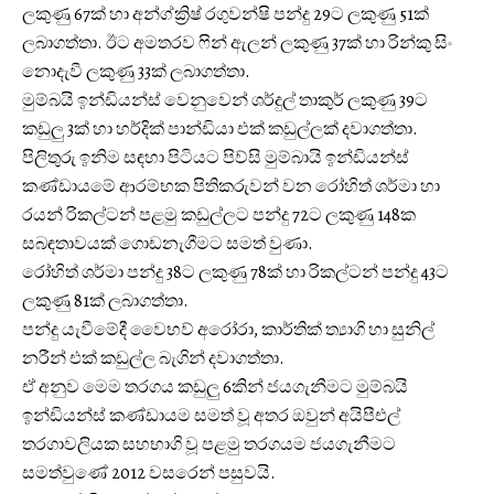
ලකුණු 67ක් හා අන්ග්ක්‍රිෂ් රගුවන්ෂි පන්දු 29ට ලකුණු 51ක්
ලබාගත්තා. ඊට අමතරව ෆින් ඇලන් ලකුණු 37ක් හා රින්කු සිං
නොදැවී ලකුණු 33ක් ලබාගත්තා.
මුම්බයි ඉන්ඩියන්ස් වෙනුවෙන් ශර්දුල් තාකුර් ලකුණු 39ට
කඩුලු 3ක් හා හර්දික් පාන්ඩියා එක් කඩුල්ලක් දවාගත්තා.
පිලිතුරු ඉනිම සඳහා පිටියට පිව්සි මුම්බායි ඉන්ඩියන්ස්
කණ්ඩායමේ ආරම්භක පිතිකරුවන් වන රෝහිත් ශර්මා හා
රයන් රිකල්ටන් පළමු කඩුල්ලට පන්දු 72ට ලකුණු 148ක
සබඳතාවයක් ගොඩනැගීමට සමත් වුණා.
රෝහිත් ශර්මා පන්දු 38ට ලකුණු 78ක් හා රිකල්ටන් පන්දු 43ට
ලකුණු 81ක් ලබාගත්තා.
පන්දු යැවීමේදී වෛභව් අරෝරා, කාර්තික් ත්‍යාගි හා සුනිල්
නරීන් එක් කඩුල්ල බැගින් දවාගත්තා.
ඒ අනුව මෙම තරගය කඩුලු 6කින් ජයගැනීමට මුම්බයි
ඉන්ඩියන්ස් කණ්ඩායම සමත් වූ අතර ඔවුන් අයිපීඑල්
තරගාවලියක සහභාගි වූ පළමු තරගයම ජයගැනීමට
සමත්වුණේ 2012 වසරෙන් පසුවයි.