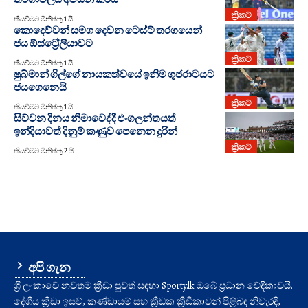
ක්‍රිකට්
කියවීමට මිනිත්තු 1 යි
කොදෙව්වන් සමග දෙවන ටෙස්ට් තරගයෙන්
ජය ඕස්ට්‍රේලියාවට
ක්‍රිකට්
කියවීමට මිනිත්තු 1 යි
ෂුබ්මාන් ගිල්ගේ නායකත්වයේ ඉනිම ගුජරාටයට
ජයගෙනෙයි
ක්‍රිකට්
කියවීමට මිනිත්තු 1 යි
සිව්වන දිනය නිමාවෙද්දී එංගලන්තයත්
ඉන්දියාවත් දිනුම් කණුව පෙනෙන දුරින්
ක්‍රිකට්
කියවීමට මිනිත්තු 2 යි
අපි ගැන
ශ්‍රී ලංකාවේ නවතම ක්‍රීඩා පුවත් සඳහා Sporty.lk ඔබේ ප්‍රධාන වේදිකාවයි.
දේශීය ක්‍රීඩා ඉසව්, කණ්ඩායම් සහ ක්‍රීඩක ක්‍රීඩිකාවන් පිළිබඳ නිවැරදි,