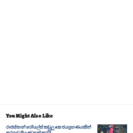
You Might Also Like
රාජස්තාන් රෝයල්ස් කඩුලු 6ක ජයග්‍රහණයකින්
තරගාවලිය අවසන් කරයි