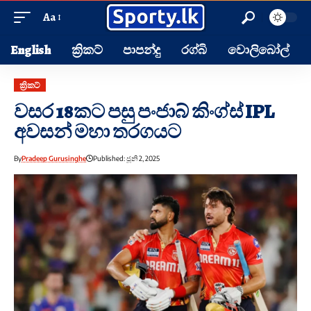
Aa
English
ක්‍රිකට්
පාපන්දු
රග්බි
වොලිබෝල්
ක්‍රිකට්
වසර 18කට පසු පංජාබ් කිංග්ස් IPL
අවසන් මහා තරගයට
By
Pradeep Gurusinghe
Published: ජූනි 2, 2025