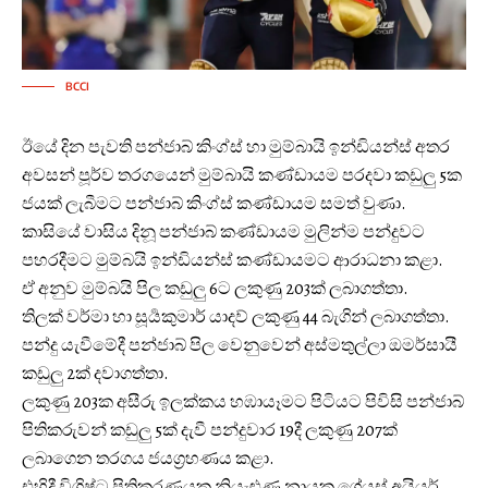
BCCI
ඊයේ දින පැවති පන්ජාබ් කිංග්ස් හා මුම්බායි ඉන්ඩියන්ස් අතර
අවසන් පූර්ව තරගයෙන් මුම්බායි කණ්ඩායම පරදවා කඩුලු 5ක
ජයක් ලැබීමට පන්ජාබ් කිංග්ස් කණ්ඩායම සමත් වුණා.
කාසියේ වාසිය දිනූ පන්ජාබ් කණ්ඩායම මුලින්ම පන්දුවට
පහරදීමට මුම්බයි ඉන්ඩියන්ස් කණ්ඩායමට ආරාධනා කළා.
ඒ අනුව මුම්බයි පිල කඩුලු 6ට ලකුණු 203ක් ලබාගත්තා.
තිලක් වර්මා හා සූර්‍යකුමාර් යාදව් ලකුණු 44 බැගින් ලබාගත්තා.
පන්දු යැවීමේදී පන්ජාබ් පිල වෙනුවෙන් අස්මතුල්ලා ඔමර්සායී
කඩුලු 2ක් දවාගත්තා.
ලකුණු 203ක අසීරු ඉලක්කය හඹායෑමට පිටියට පිවිසි පන්ජාබ්
පිතිකරුවන් කඩුලු 5ක් දැවී පන්දුවාර 19දී ලකුණු 207ක්
ලබාගෙන තරගය ජයග්‍රහණය කළා.
එහිදී විශිෂ්ට පිතිකරණයක නියැළුණු නායක ශ්‍රේයස් අයියර්