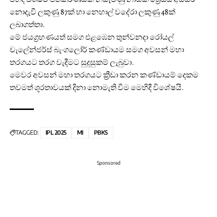
නොදැවී ලකුණු 87ක් හා නෙහාල් වදේරා ලකුණු 48ක්
ලබාගත්තා.
මේ ජයග්‍රහණයත් සමග එළඹෙන තුන්වනදා රෝයල්
චැලේන්ජර්ස් බැංගලෝර් කණ්ඩායම සමග අවසන් මහා
තරගයට තරග වැදීමට සුදුසුකම් ලැබුවා.
මෙවර අවසන් මහා තරගයට ක්‍රීඩා කරන කණ්ඩායම් දෙකම
තවමත් ශූරතාවයක් දිනා නොමැති වීම මෙහිදී විශේෂයි.
TAGGED:
IPL 2025
MI
PBKS
Sponsored