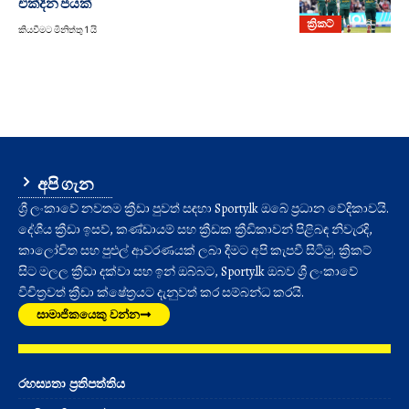
එක්දින ජයක්
ක්‍රිකට්
කියවීමට මිනිත්තු 1 යි
අපි ගැන
ශ්‍රී ලංකාවේ නවතම ක්‍රීඩා පුවත් සඳහා Sporty.lk ඔබේ ප්‍රධාන වේදිකාවයි.
දේශීය ක්‍රීඩා ඉසව්, කණ්ඩායම් සහ ක්‍රීඩක ක්‍රීඩිකාවන් පිළිබඳ නිවැරදි,
කාලෝචිත සහ පුළුල් ආවරණයක් ලබා දීමට අපි කැපවී සිටිමු. ක්‍රිකට්
සිට මලල ක්‍රීඩා දක්වා සහ ඉන් ඔබ්බට, Sporty.lk ඔබව ශ්‍රී ලංකාවේ
විචිත්‍රවත් ක්‍රීඩා ක්ෂේත්‍රයට දැනුවත් කර සම්බන්ධ කරයි.
සාමාජිකයෙකු වන්න
රහස්‍යතා ප්‍රතිපත්තිය