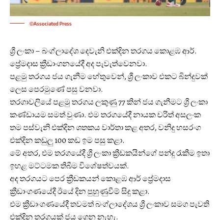
©Associated Press
ශ්‍රී ලංකා – බංග්ලාදේශ දෙවැනි එක්දින තරගය කොළඹ ආර්.
ප්‍රේමදාස ක්‍රීඩාංගනයේදී අද පැවැත්වෙනවා.
පළමු තරගය ජය ගැනීම හේතුවෙන්, ශ්‍රී ලංකාව එකට බින්දුවක්
ලෙස පෙරමුණේ පසු වනවා.
තරගාවලියේ පළමු තරගය ලකුණු 77 කින් ජය ගැනීමට ශ්‍රී ලංකා
කණ්ඩායම සමත් වුණා. එම තරගයේදී නායක චරිත් අසලංක
තම පස්වැනි එක්දින ශතකය වාර්තා කළ අතර, වනිදු හසරංග
එක්දින කඩුලු 100 කඩ ඉම පසු කළා.
මේ අතර, එම තරගයේදී ශ්‍රී ලංකා ක්‍රීඩකයින්ගේ පන්දු රැකීම ඉතා
ඉහළ මට්ටමක තිබීම විශේෂත්වයක්.
අද තරගයට පෙර ක්‍රීඩකයන් කොළඹ ආර් ප්‍රේමදාස
ක්‍රීඩාංගණයේදී ඊයේ දින පුහුණුවීම් සිදු කළා.
එම ක්‍රීඩාංගණයේදී තවමත් බංග්ලාදේශය ශ්‍රී ලංකාව සමග පැවති
එක්දින තරගයක් ජය ගෙන නැහැ.