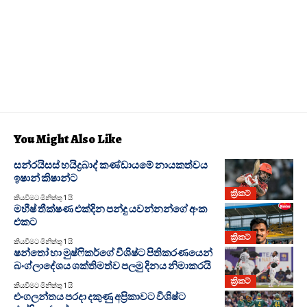
You Might Also Like
සන්රයිසස් හයිද්‍රබාද් කණ්ඩායමේ නායකත්වය
ඉෂාන් කිෂාන්ට
ක්‍රිකට්
කියවීමට මිනිත්තු 1 යි
මහීෂ් තීක්ෂණ එක්දින පන්දු යවන්නන්ගේ අංක
එකට
ක්‍රිකට්
කියවීමට මිනිත්තු 1 යි
ෂන්තෝ හා මුෂ්ෆිකර්ගේ විශිෂ්ට පිතිකරණයෙන්
බංග්ලාදේශය ශක්තිමත්ව පලමු දිනය නිමාකරයි
ක්‍රිකට්
කියවීමට මිනිත්තු 1 යි
එංගලන්තය පරදා දකුණු අප්‍රිකාවට විශිෂ්ට