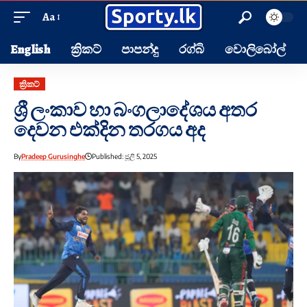
Aa
English
ක්‍රිකට්
පාපන්දු
රග්බි
වොලිබෝල්
ක්‍රිකට්
ශ්‍රී ලංකාව හා බංගලාදේශය අතර
දෙවන එක්දින තරගය අද
By
Pradeep Gurusinghe
Published: ජූලි 5, 2025