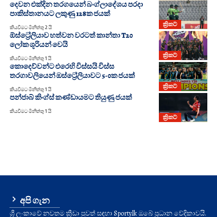
දෙවන එක්දින තරගයෙන් බංග්ලාදේශය පරදා
පාකිස්තානයට ලකුණු 128ක ජයක්
ක්‍රිකට්
කියවීමට මිනිත්තු 2 යි
ඕස්ට්‍රේලියාව හත්වන වරටත් කාන්තා T20
ලෝක ශූරියන් වෙයි
ක්‍රිකට්
කියවීමට මිනිත්තු 1 යි
කොදෙව්වන්ට එරෙහි විස්සයි විස්ස
තරගාවලියෙන් ඔස්ට්‍රේලියාවට 5-0ක ජයක්
ක්‍රිකට්
කියවීමට මිනිත්තු 1 යි
පන්ජාබ් කිංග්ස් කණ්ඩායමට තියුණු ජයක්
කියවීමට මිනිත්තු 1 යි
ක්‍රිකට්
අපි ගැන
ශ්‍රී ලංකාවේ නවතම ක්‍රීඩා පුවත් සඳහා Sporty.lk ඔබේ ප්‍රධාන වේදිකාවයි.