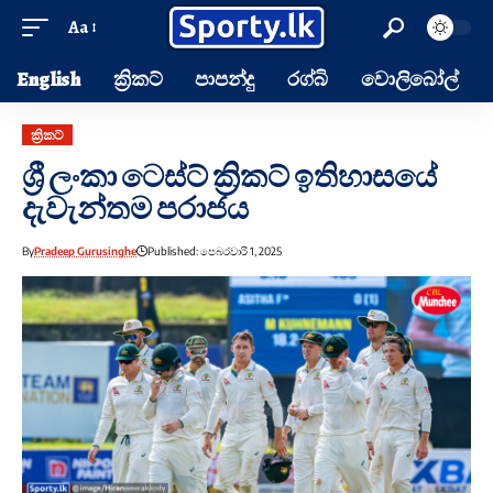
Aa
English
ක්‍රිකට්
පාපන්දු
රග්බි
වොලිබෝල්
ක්‍රිකට්
ශ්‍රී ලංකා ටෙස්ට් ක්‍රිකට් ඉතිහාසයේ
දැවැන්තම පරාජය
By
Pradeep Gurusinghe
Published: පෙබරවාරි 1, 2025