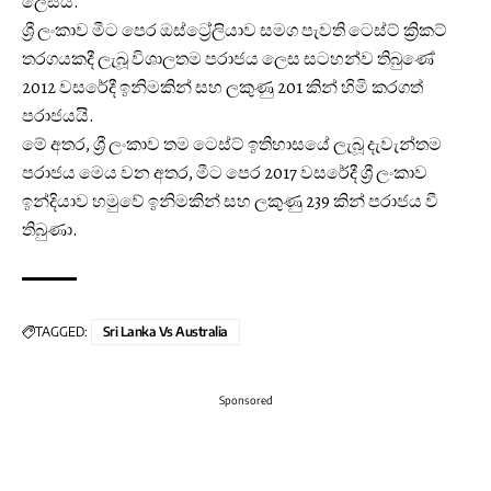
ලෙසයි.
ශ්‍රී ලංකාව මීට පෙර ඔස්ට්‍රේලියාව සමග පැවති ටෙස්ට් ක්‍රිකට්
තරගයකදී ලැබූ විශාලතම පරාජය ලෙස සටහන්ව තිබුණේ
2012 වසරේදී ඉනිමකින් සහ ලකුණු 201 කින් හිමි කරගත්
පරාජයයි.
මේ අතර, ශ්‍රී ලංකාව තම ‍ටෙස්ට් ඉතිහාසයේ ලැබූ දැවැන්තම
පරාජය මෙය වන අතර, මීට පෙර 2017 වසරේදී ශ්‍රී ලංකාව
ඉන්දියාව හමුවේ ඉනිමකින් සහ ලකුණු 239 කින් පරාජය වී
තිබුණා.
TAGGED:
Sri Lanka Vs Australia
Sponsored