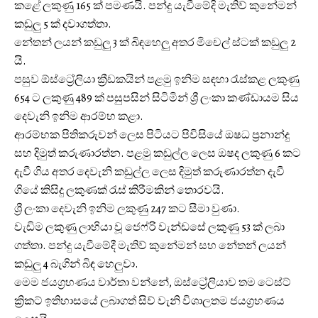
කළේ ලකුණු 165 ක් පමණයි. පන්දු යැවීමේදි මැතිව් කුනේමන්
කඩුලු 5 ක් දවාගත්තා.
නේතන් ලයන් කඩුලු 3 ක් බිඳහෙලු අතර මිචෙල් ස්ටක් කඩුලු 2
යි.
පසුව ඕස්ට්‍රේලියා ක්‍රීඩකයින් පළමු ඉනිම සඳහා රැස්කළ ලකුණු
654 ට ලකුණු 489 ක් පසුපසින් සිටිමින් ශ්‍රී ලංකා කණ්ඩායම සිය
දෙවැනි ඉනිම ආරම්භ කළා.
ආරම්භක පිතිකරුවන් ලෙස පිටියට පිවිසියේ ඔෂධ ප්‍රනාන්දු
සහ දිමුත් කරුණාරත්න. පළමු කඩුල්ල ලෙස ඔෂද ලකුණු 6 කට
දැවී ගිය අතර දෙවැනි කඩුල්ල ලෙස දිමුත් කරුණාරත්න දැවී
ගියේ කිසිදු ලකුණක් රැස් කිරීමකින් තොරවයි.
ශ්‍රී ලංකා දෙවැනි ඉනිම ලකුණු 247 කට සීමා වුණා.
වැඩිම ලකුණු ලාභියා වූ ජෙෆ්රි වැන්ඩසේ ලකුණු 53 ක් ලබා
ගත්තා. පන්දු යැවීමේදී මැතිව් කුනේමන් සහ නේතන් ලයන්
කඩුලු 4 බැගින් බිඳ හෙලුවා.
මෙම ජයග්‍රහණය වාර්තා වන්නේ, ඔස්ට්‍රේලියාව තම ටෙස්ට්
ක්‍රිකට් ඉතිහාසයේ ලබාගත් සිව් වැනි විශාලතම ජයග්‍රහණය