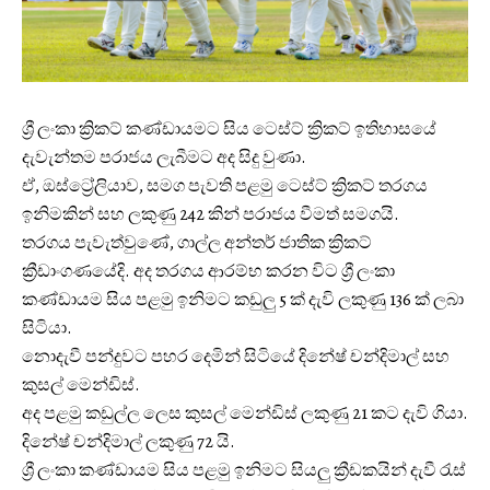
ශ්‍රී ලංකා ක්‍රිකට් කණ්ඩායමට සිය ටෙස්ට් ක්‍රිකට් ඉතිහාසයේ
දැවැන්තම පරාජය ලැබීමට අද සිදු වුණා.
ඒ, ඔස්ට්‍රේලියාව, සමග පැවති පළමු ටෙස්ට් ක්‍රිකට් තරගය
ඉනිමකින් සහ ලකුණු 242 කින් පරාජය වීමත් සමගයි.
තරගය පැවැත්වුණේ, ගාල්ල අන්තර් ජාතික ක්‍රිකට්
ක්‍රීඩාංගණයේදි. අද තරගය ආරම්භ කරන විට ශ්‍රී ලංකා
කණ්ඩායම සිය පළමු ඉනිමට කඩුලු 5 ක් දැවි ලකුණු 136 ක් ලබා
සිටියා.
නොදැවී පන්දුවට පහර දෙමින් සිටියේ දිනේෂ් චන්දිමාල් සහ
කුසල් මෙන්ඩිස්.
අද පළමු කඩුල්ල ලෙස කුසල් මෙන්ඩිස් ලකුණු 21 කට දැවි ගියා.
දිනේෂ් චන්දිමාල් ලකුණු 72 යි.
ශ්‍රී ලංකා කණ්ඩායම සිය පළමු ඉනිමට සියලු ක්‍රීඩකයින් දැවී රැස්