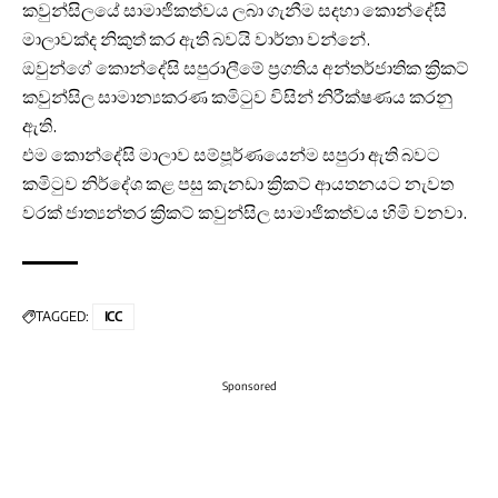
කවුන්සිලයේ සාමාජිකත්වය ලබා ගැනීම සදහා කොන්දේසි
මාලාවක්ද නිකුත් කර ඇති බවයි වාර්තා වන්නේ.
ඔවුන්ගේ කොන්දේසි සපුරාලීමේ ප්‍රගතිය අන්තර්ජාතික ක්‍රිකට්
කවුන්සිල සාමාන්‍යකරණ කමිටුව විසින් නිරීක්ෂණය කරනු
ඇති.
එම කොන්දේසි මාලාව සම්පූර්ණයෙන්ම සපුරා ඇති බවට
කමිටුව නිර්දේශ කළ පසු කැනඩා ක්‍රිකට් ආයතනයට නැවත
වරක් ජාත්‍යන්තර ක්‍රිකට් කවුන්සිල සාමාජිකත්වය හිමි වනවා.
TAGGED:
ICC
Sponsored