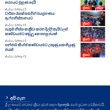
තරගයට මුහුණ දෙයි
ක්‍රිකට්
කියවීමට මිනිත්තු 2 යි
වාර්තා රැසක් සමගින් ජයග්‍රහණය
ඇෆ්ගනිස්තානයට
ක්‍රිකට්
කියවීමට මිනිත්තු 1 යි
පැතුම් නිස්සංක ක්‍රීඩා කරන දිල්ලි කැපිටලස්
කණ්ඩායමට කඩුලු 6ක පහසු ජයක්
ක්‍රිකට්
කියවීමට මිනිත්තු 2 යි
පන්ජාබ් කිංග්ස් කණ්ඩායමට ලකුණු 11ක තියුණු
ජයක්
ක්‍රිකට්
කියවීමට මිනිත්තු 1 යි
අපි ගැන
ශ්‍රී ලංකාවේ නවතම ක්‍රීඩා පුවත් සඳහා Sporty.lk ඔබේ ප්‍රධාන වේදිකාවයි.