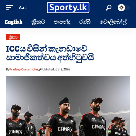
Aa
English
ක්‍රිකට්
පාපන්දු
රග්බි
වොලිබෝල්
ක්‍රිකට්
ICCය විසින් කැනඩාවේ
සාමාජිකත්වය අත්හිටුවයි
By
Pradeep Gurusinghe
Published: ජූනි 2, 2026