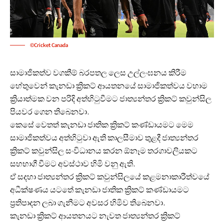
©Cricket Canada
සාමාජිකත්ව වගකීම් බරපතල ලෙස උල්ලංඝනය කිරීම
හේතුවෙන් කැනඩා ක්‍රිකට් ආයතනයේ සාමාජිකත්වය වහාම
ක්‍රියාත්මක වන පරිදි අත්හිටුවීමට ජාත්‍යන්තර ක්‍රිකට් කවුන්සිල
පියවර ගෙන තිබෙනවා.
කෙසේ වෙතත් කැනඩා ජාතික ක්‍රිකට් කණ්ඩායමට මෙම
සාමාජිකත්වය අත්හිටුවා ඇති කාලසීමාව තුළදී ජාත්‍යන්තර
ක්‍රිකට් කවුන්සිල සංවිධානය කරන ඕනෑම තරගාවලියකට
සහභාගී වීමට අවස්ථාව හිමි වනු ඇති.
ඒ සදහා ජාත්‍යන්තර ක්‍රිකට් කවුන්සිලයේ කළමනාකාරීත්වයේ
අධීක්ෂණය යටතේ කැනඩා ජාතික ක්‍රිකට් කණ්ඩායමට
ප්‍රතිපාදන ලබා ගැනීමට අවසර හිමිව තිබෙනවා.
කැනඩා ක්‍රිකට් ආයතනයට නැවත ජාත්‍යන්තර ක්‍රිකට්