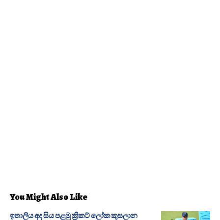
You Might Also Like
ඉතාලිය අද සිය පළමු ක්‍රිකට් ලෝක කුසලාන