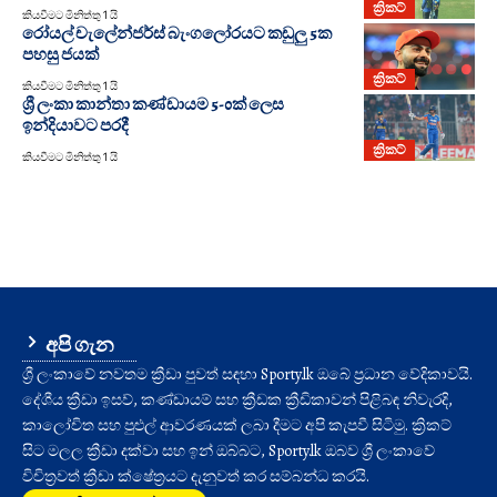
ක්‍රිකට්
කියවීමට මිනිත්තු 1 යි
රෝයල් චැලේන්ජර්ස් බැංගලෝරයට කඩුලු 5ක
පහසු ජයක්
ක්‍රිකට්
කියවීමට මිනිත්තු 1 යි
ශ්‍රී ලංකා කාන්තා කණ්ඩායම 5-0ක් ලෙස
ඉන්දියාවට පරදී
ක්‍රිකට්
කියවීමට මිනිත්තු 1 යි
අපි ගැන
ශ්‍රී ලංකාවේ නවතම ක්‍රීඩා පුවත් සඳහා Sporty.lk ඔබේ ප්‍රධාන වේදිකාවයි.
දේශීය ක්‍රීඩා ඉසව්, කණ්ඩායම් සහ ක්‍රීඩක ක්‍රීඩිකාවන් පිළිබඳ නිවැරදි,
කාලෝචිත සහ පුළුල් ආවරණයක් ලබා දීමට අපි කැපවී සිටිමු. ක්‍රිකට්
සිට මලල ක්‍රීඩා දක්වා සහ ඉන් ඔබ්බට, Sporty.lk ඔබව ශ්‍රී ලංකාවේ
විචිත්‍රවත් ක්‍රීඩා ක්ෂේත්‍රයට දැනුවත් කර සම්බන්ධ කරයි.