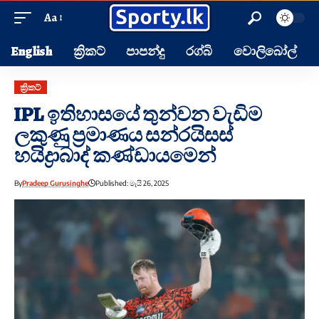
Aa
English
ක්‍රිකට්
පාපන්දු
රග්බි
වොලිබෝල්
ක්‍රිකට්
IPL ඉතිහාසයේ තුන්වන වැඩිම
ලකුණු ප්‍රමාණය සන්රයිසස්
හයිද්‍රාබාද් කණ්ඩායමෙන්
By
Pradeep Gurusinghe
Published: මැයි 26, 2025