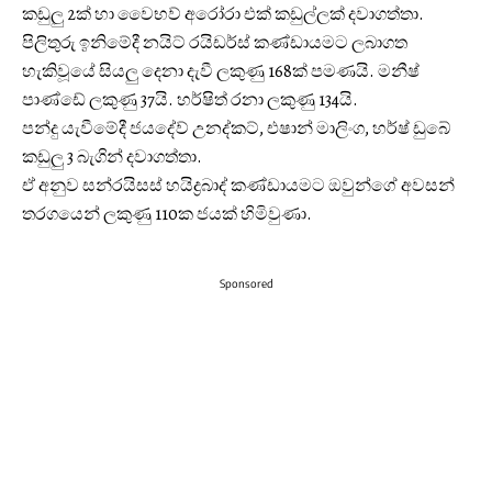
කඩුලු 2ක් හා වෛභව් අරෝරා එක් කඩුල්ලක් දවාගත්තා.
පිලිතුරු ඉනිමේදී නයිට් රයිඩර්ස් කණ්ඩායමට ලබාගත
හැකිවූයේ සියලු දෙනා දැවී ලකුණු 168ක් පමණයි. මනීෂ්
පාණ්ඩේ ලකුණු 37යි. හර්ෂිත් රනා ලකුණු 134යි.
පන්දු යැවීමේදී ජයදේව් උනද්කට්, එෂාන් මාලිංග, හර්ෂ් ඩුබේ
කඩුලු 3 බැගින් දවාගත්තා.
ඒ අනුව සන්රයිසස් හයිද්‍රබාද් කණ්ඩායමට ඔවුන්ගේ අවසන්
තරගයෙන් ලකුණු 110ක ජයක් හිමිවුණා.
Sponsored