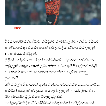
©BCCI
ඊයේ පැවති සන්රයිසස් හයිද්‍රබාද් හා කොල්කටා නයිට් රයිඩර්
කණ්ඩායම් අතර තරගයෙන් හයිද්‍රාබාද් කණ්ඩායමට ලකුණු
110ක ජයක් හිමිවුණා.
මුලින් පන්දුවට පහර දුන් සන්රයිසස් හයිද්‍රාබාද් කණ්ඩායම
කඩුලු 3ට ලකුණු 278ක් ලබාගත්තා. මෙය අයි පී එල් තරගාවලි
වල කණ්ඩායමක් ලබාගත් තුන්වෙනියට වැඩිම ලකුණු
ප්‍රමාණයි.
අයි පී එල් ඉතිහාසයේ තුන්වෙනියට වේගවත්ම ශතකය වාර්තා
කරමින් හෙන්‍රික් ක්ලාසන් නොදැවී ලකුණු 105ක් ලබාගත්තා.
ඊට අමතරව ට්‍රැවිස් හෙඩ් ලකුණු 76යි.
පන්දු යැවීමේදී නයිට් රයිඩර්ස් වෙනුවෙන් සුනිල් නරායන්