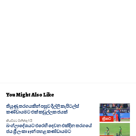
You Might Also Like
තියුණු තරගයකින් පසුව දිල්ලි කැපිටල්ස්
කණ්ඩායමට එක් කඩුල්ලක ජයක්
ක්‍රිකට්
කියවීමට මිනිත්තු 1 යි
බංග්ලාදේශයට එරෙහි දෙවන එක්දින තරගයේ
ජය ශ්‍රී ලංකා 17න් පහළ කණ්ඩායමට