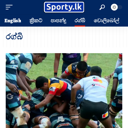
English
ක්‍රිකට්
පාපන්දු
රග්බි
වොලිබෝල්
රග්බි