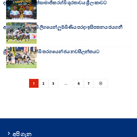
දකුණු ආසියානු සත්සාමාජික රග්බි ශූරතාවය ශ්‍රී ලංකාවට
අන්තර් පාසල් රග්බි ලීගයෙන් ලුම්බිණිය පරදා ඉසිපතනය ජයගනී
ශ්‍රී ලංකාව සමග රග්බි තරගයෙන් ජය නවසීලන්තයට
1
2
3
…
6
7
අපි ගැන