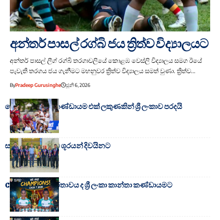
අන්තර් පාසල් රග්බි ජය ත්‍රිත්ව විද්‍යාලයට
අන්තර් පාසල් ලීග් රග්බි තරගාවලියේ කොළඹ වෙස්ලි විද්‍යාලය සමග ‍ඊයේ
පැවැති තරගය ජය ගැනීමට මහනුවර ත්‍රිත්ව විද්‍යාලය සමත් වුණා. ත්‍රිත්ව…
By
Pradeep Gurusinghe
ජූනි 6, 2026
හොංකොං රග්බි කණ්ඩායම එක් ලකුණකින් ශ්‍රී ලංකාව පරදයි
සත්සාමාජික රග්බි ශූරයන් දිවයිනට
CASA 7s රග්බි ශූරතාවය ද ශ්‍රී ලංකා කාන්තා කණ්ඩායමට