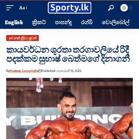
Aa
English
ක්‍රිකට්
පාපන්දු
රග්බි
වොලිබෝල්
වෙනත් ක්‍රීඩා පුවත්
කායවර්ධන ශූරතා තරගාවලියේ රිදී
පදක්කම සුභාෂ් බෙත්මගේ දිනාගනී
By
Pradeep Gurusinghe
Published: පෙබරවාරි 19, 2025