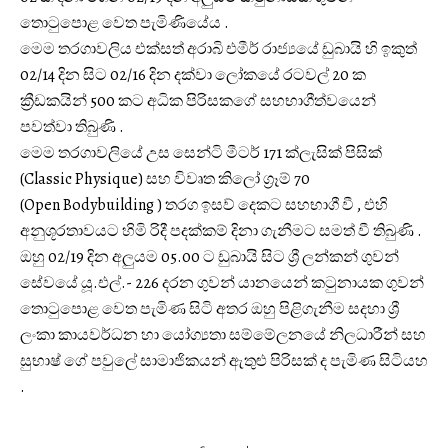
තොටුපොළ වෙත පැමිණියේය .
මෙම තරගාවලිය එක්සත් අරාබි එමීර් රාජ්‍යයේ ඩුබායි හි ඉකුත්
02/14 දින සිට 02/16 දින දක්වා ලෝකයේ රටවල් 20 ක
ක්‍රීඩකයින් 500 කට අධික පිරිසකගේ සහභාගීත්වයෙන්
පවත්වා තිබුණි .
මෙම තරගාවලියේ උස සෙන්ටි මීටර් 171 ක්ලැසික් පිසික්
(Classic Physique) සහ විවෘත කිලෝ ග්‍රෑම් 70
(Open Bodybuilding ) තරග ඉසව් දෙකට සහභාගී වී , එහි
අනුශූරතාවයට හිමි රිදී පදක්කම් දිනා ගැනීමට සමත් වී තිබුණි .
ඔහු 02/19 දින අලුයම 05.00 ට ඩුබායි සිට ශ්‍රී ලන්කන් ගුවන්
සේවයේ යූ.එල්.- 226 දරන ගුවන් යානයෙන් කටුනායක ගුවන්
තොටුපොළ වෙත පැමිණ සිටි අතර ඔහු පිළිගැනීම සදහා ශ්‍රී
ලංකා කායවර්ධන හා යෝග්‍යතා සම්මේලනයේ නිලධාරීන් සහ
සුභාෂ් ගේ පවුලේ සාමාජිකයන් ඇතුළු පිරිසක් ද පැමිණ සිටියහ
.