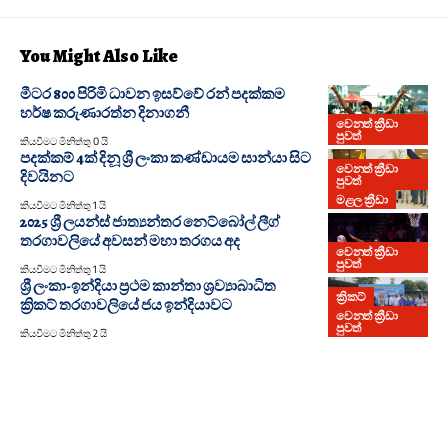
You Might Also Like
මීටර 800 පිරිමි ධාවන ඉසව්වේ රන් පදක්කම
හර්ෂ කරුණාරත්න දිනාගනී
වෙනත් ක්‍රීඩා
පුවත්
කියවීමට මිනිත්තු 0 යි
පදක්කම් 4ක් දිනූ ශ්‍රී ලංකා කණ්ඩායම සාන්යා සිට
වෙනත් ක්‍රීඩා
දිවයිනට
පුවත්
මළල ක්‍රීඩා
කියවීමට මිනිත්තු 1 යි
2025 ශ්‍රී ලයන්ස් ජාත්‍යන්තර නෙට්බෝල් ලීග්
තරගාවලියේ අවසන් මහා තරගය අද
වෙනත් ක්‍රීඩා
පුවත්
කියවීමට මිනිත්තු 1 යි
ශ්‍රී ලංකා-ඉන්දියා ප්‍රථම කාන්තා ශ්‍රව්‍යාබාධිත
ක්‍රිකට්
ක්‍රිකට් තරගාවලියේ ජය ඉන්දියාවට
වෙනත් ක්‍රීඩා
පුවත්
කියවීමට මිනිත්තු 2 යි