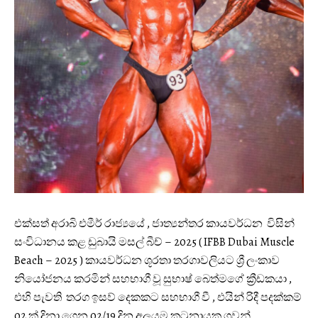
එක්සත් අරාබි එමීර් රාජ්‍යයේ , ජාත්‍යන්තර කායවර්ධන විසින්
සංවිධානය කළ ඩුබායි මසල් බීච් – 2025 ( IFBB Dubai Muscle
Beach – 2025 ) කායවර්ධන ශූරතා තරගාවලියට ශ්‍රී ලංකාව
නියෝජනය කරමින් සහභාගී වූ සුභාෂ් බෙත්මගේ ක්‍රීඩකයා ,
එහි පැවති තරග ඉසව් දෙකකට සහභාගී වී , එයින් රිදී පදක්කම්
02 ක් දිනා ගෙන 02/19 දින අලුයම කටුනායක ගුවන්