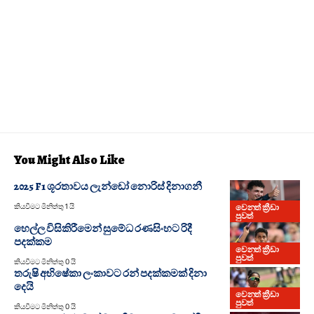
You Might Also Like
2025 F1 ශූරතාවය ලැන්ඩෝ නොරිස් දිනාගනී
වෙනත් ක්‍රීඩා
කියවීමට මිනිත්තු 1 යි
පුවත්
හෙල්ල විසිකිරීමෙන් සුමේධ රණසිංහට රිදී
පදක්කම
වෙනත් ක්‍රීඩා
පුවත්
කියවීමට මිනිත්තු 0 යි
තරුෂි අභිෂේකා ලංකාවට රන් පදක්කමක් දිනා
දෙයි
වෙනත් ක්‍රීඩා
පුවත්
කියවීමට මිනිත්තු 0 යි