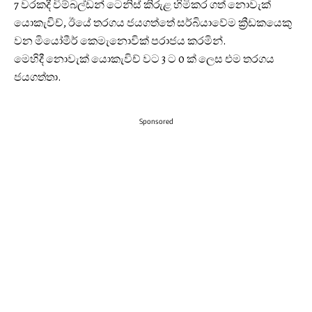
7 වරකදී විම්බල්ඩන් ටෙනිස් කිරුළ හිමිකර ගත් නොවැක්
යොකැවිච්, ඊයේ තරගය ජයගත්තේ සර්බියාවේම ක්‍රීඩකයෙකු
වන මියෝමීර් කෙමැනොවික් පරාජය කරමින්.
මෙහිදී නොවැක් යොකැවිච් වට 3 ට 0 ක් ලෙස එම තරගය
ජයගත්තා.
Sponsored