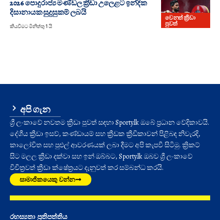
2026 පොදුරාජ්‍ය මණ්ඩල ක්‍රීඩා උලෙළට ඉන්දික
දිසානායක සුදුසුකම් ලබයි
වෙනත් ක්‍රීඩා
පුවත්
කියවීමට මිනිත්තු 1 යි
අපි ගැන
ශ්‍රී ලංකාවේ නවතම ක්‍රීඩා පුවත් සඳහා Sporty.lk ඔබේ ප්‍රධාන වේදිකාවයි.
දේශීය ක්‍රීඩා ඉසව්, කණ්ඩායම් සහ ක්‍රීඩක ක්‍රීඩිකාවන් පිළිබඳ නිවැරදි,
කාලෝචිත සහ පුළුල් ආවරණයක් ලබා දීමට අපි කැපවී සිටිමු. ක්‍රිකට්
සිට මලල ක්‍රීඩා දක්වා සහ ඉන් ඔබ්බට, Sporty.lk ඔබව ශ්‍රී ලංකාවේ
විචිත්‍රවත් ක්‍රීඩා ක්ෂේත්‍රයට දැනුවත් කර සම්බන්ධ කරයි.
සාමාජිකයෙකු වන්න
රහස්‍යතා ප්‍රතිපත්තිය