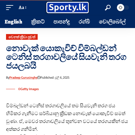
Aa
English
ක්‍රිකට්
පාපන්දු
රග්බි
වොලිබෝල්
වෙනත් ක්‍රීඩා පුවත්
නොවැක් යොකැවිච් විම්බල්ඩන්
ටෙනිස් තරගාවලියේ සියවැනි තරග
ජයලබයි
By
Pradeep Gurusinghe
Published: ජූලි 6, 2025
©Getty Images
විම්බල්ඩන් ටෙනිස් තරගාවලියේ තම සියවැනි තරග ජය
හිමිකර ගැනීමට සර්බියානු ක්‍රීඩක නොවැක් යොකැවිච් සමත්
වුණා. ඒ, මෙවර තරගාවලියේ තුන්වන වටයේ තරගයකින් ජය
අත්කර ගනිමින්.