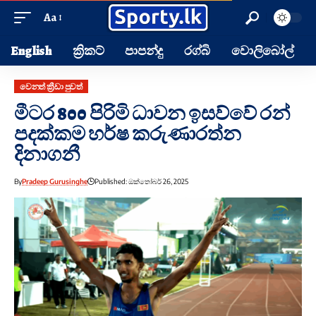
Aa
English
ක්‍රිකට්
පාපන්දු
රග්බි
වොලිබෝල්
වෙනත් ක්‍රීඩා පුවත්
මීටර 800 පිරිමි ධාවන ඉසව්වේ රන්
පදක්කම හර්ෂ කරුණාරත්න
දිනාගනී
By
Pradeep Gurusinghe
Published: ඔක්තෝබර් 26, 2025