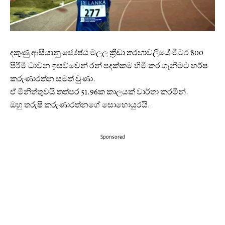
දකුණු ආසියානු ජ්‍යේෂ්ඨ මලල ක්‍රීඩා තරඟාවලියේ මීටර 800
පිරිමි ධාවන ඉසව්වෙන් රන් පදක්කම හිමි කර ගැනීමට හර්ෂ
කරුණාරත්න සමත් වුණා.
ඒ මිනිත්තුවයි තත්පර 51.96ක කාලයක් වාර්තා කරමින්.
ඔහු තරුෂි කරුණාරත්නගේ සොහොයුරයි.
Sponsored