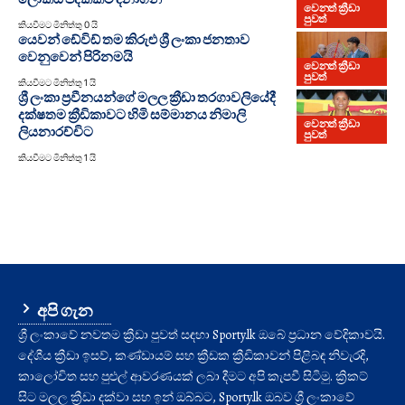
වෙනත් ක්‍රීඩා
පුවත්
කියවීමට මිනිත්තු 0 යි
යෙවන් ඩේවිඩ් තම කිරුළු ශ්‍රී ලංකා ජනතාව
වෙනුවෙන් පිරිනමයි
වෙනත් ක්‍රීඩා
පුවත්
කියවීමට මිනිත්තු 1 යි
ශ්‍රී ලංකා ප්‍රවීනයන්ගේ මලල ක්‍රීඩා තරගාවලියේදී
දක්ෂතම ක්‍රීඩිකාවට හිමි සම්මානය නිමාලි
වෙනත් ක්‍රීඩා
ලියනාරච්චිට
පුවත්
කියවීමට මිනිත්තු 1 යි
අපි ගැන
ශ්‍රී ලංකාවේ නවතම ක්‍රීඩා පුවත් සඳහා Sporty.lk ඔබේ ප්‍රධාන වේදිකාවයි.
දේශීය ක්‍රීඩා ඉසව්, කණ්ඩායම් සහ ක්‍රීඩක ක්‍රීඩිකාවන් පිළිබඳ නිවැරදි,
කාලෝචිත සහ පුළුල් ආවරණයක් ලබා දීමට අපි කැපවී සිටිමු. ක්‍රිකට්
සිට මලල ක්‍රීඩා දක්වා සහ ඉන් ඔබ්බට, Sporty.lk ඔබව ශ්‍රී ලංකාවේ