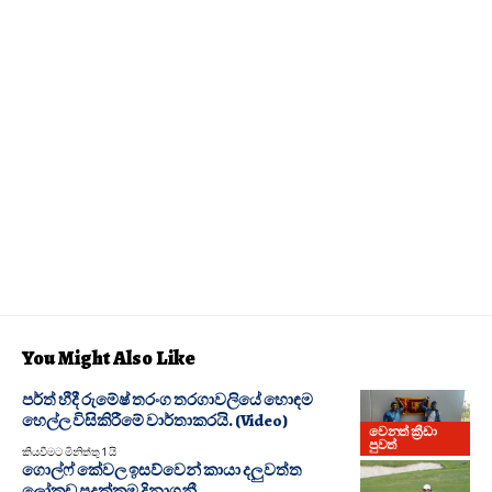
You Might Also Like
පර්ත් හීදී රුමේෂ් තරංග තරගාවලියේ හොඳම
හෙල්ල විසිකිරීමේ වාර්තාකරයි. (Video)
වෙනත් ක්‍රීඩා
පුවත්
කියවීමට මිනිත්තු 1 යි
ගොල්ෆ් කේවල ඉසව්වෙන් කායා දලුවත්ත
ලෝකඩ පදක්කම දිනාගනී